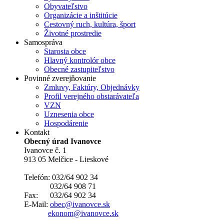
Obyvateľstvo
Organizácie a inštitúcie
Cestovný ruch, kultúra, šport
Životné prostredie
Samospráva
Starosta obce
Hlavný kontrolór obce
Obecné zastupiteľstvo
Povinné zverejňovanie
Zmluvy, Faktúry, Objednávky
Profil verejného obstarávateľa
VZN
Uznesenia obce
Hospodárenie
Kontakt
Obecný úrad Ivanovce
Ivanovce č. 1
913 05 Melčice - Lieskové
Telefón: 032/64 902 34
032/64 908 71
Fax: 032/64 902 34
E-Mail:
obec@ivanovce.sk
ekonom@ivanovce.sk