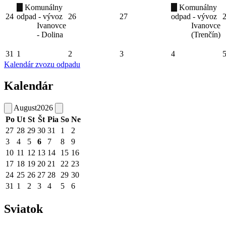
Komunálny
Komunálny
24
odpad - vývoz
26
27
odpad - vývoz
Ivanovce
Ivanovce
- Dolina
(Trenčín)
31
1
2
3
4
Kalendár zvozu odpadu
Kalendár
August
2026
Po
Ut
St
Št
Pia
So
Ne
27
28
29
30
31
1
2
3
4
5
6
7
8
9
10
11
12
13
14
15
16
17
18
19
20
21
22
23
24
25
26
27
28
29
30
31
1
2
3
4
5
6
Sviatok