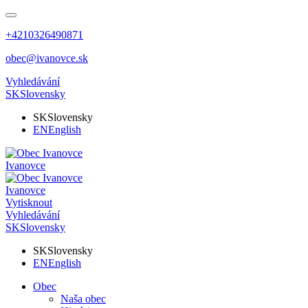
+4210326490871
obec@ivanovce.sk
Vyhledávání
SK
Slovensky
SK
Slovensky
EN
English
Ivanovce
Ivanovce
Vytisknout
Vyhledávání
SK
Slovensky
SK
Slovensky
EN
English
Obec
Naša obec