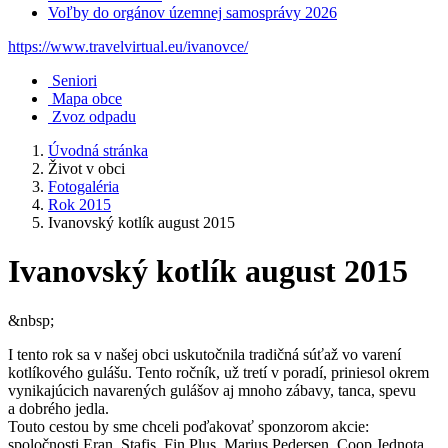
Voľby do orgánov územnej samosprávy 2026
https://www.travelvirtual.eu/ivanovce/
Seniori
Mapa obce
Zvoz odpadu
Úvodná stránka
Život v obci
Fotogaléria
Rok 2015
Ivanovský kotlík august 2015
Ivanovský kotlík august 2015
&nbsp;
I tento rok sa v našej obci uskutočnila tradičná súťaž vo varení
kotlíkového gulášu. Tento ročník, už tretí v poradí, priniesol okrem
vynikajúcich navarených gulášov aj mnoho zábavy, tanca, spevu
a dobrého jedla.
Touto cestou by sme chceli poďakovať sponzorom akcie:
spoločnosti Eran, Stafis, Fin Plus, Marius Pedersen, Coop Jednota,