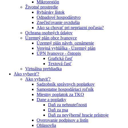
Mikroregión
Životné prostredie
Rybársky lístok
Odpadové hospodárstvo
Znečisťovanie ovzdušia
Ako sa chovať pri nepriazni počasia?
Ochrana osobných údajov
Územný plán obce Ivanovce
Územný plán návrh, oznámenie
Verejná vyhláška - Územný plán
ÚPN Ivanovce - čistopis
Grafická časť
Textová časť
Virtuálna prehliadka
Ako vybaviť?
Ako vybaviť?
Sadzobník správnych poplatkov
Samostatne hospodáriaci roľník
Miestny poplatok za TKO
Dane a poplatky
Daň za nehnuteľnosti
Daň za psa
Daň za nevýherné hracie prístroje
Overovanie podpisov a listín
Ohlasovňa