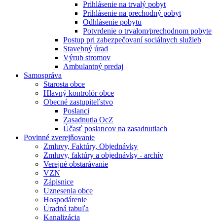
Prihlásenie na trvalý pobyt
Prihlásenie na prechodný pobyt
Odhlásenie pobytu
Potvrdenie o trvalom⁄prechodnom pobyte
Postup pri zabezpečovaní sociálnych služieb
Stavebný úrad
Výrub stromov
Ambulantný predaj
Samospráva
Starosta obce
Hlavný kontrolór obce
Obecné zastupiteľstvo
Poslanci
Zasadnutia OcZ
Účasť poslancov na zasadnutiach
Povinné zverejňovanie
Zmluvy, Faktúry, Objednávky
Zmluvy, faktúry a objednávky - archív
Verejné obstarávanie
VZN
Zápisnice
Uznesenia obce
Hospodárenie
Úradná tabuľa
Kanalizácia