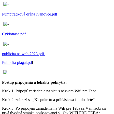
Pumptracková dráha Ivanovce.pdf
Cyklotrasa.pdf
publicita na web 2023.pdf
Publicita plagat.pd
f
Postup pripojenia a lokality pokrytia:
Krok 1: Pripojiť zariadenie na sieť s názvom Wifi pre Teba
Krok 2: zobrazí sa „Klepnite tu a prihláste sa tak do siete“
Krok 3: Po pripojení zariadenia na Wifi pre Teba sa Vám zobrazí
prvá úvodná stránka poskytovanej služby WIFI PRE TEBA: