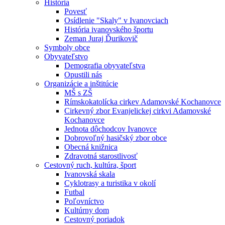
História
Povesť
Osídlenie "Skaly" v Ivanovciach
História ivanovského športu
Zeman Juraj Ďurikovič
Symboly obce
Obyvateľstvo
Demografia obyvateľstva
Opustili nás
Organizácie a inštitúcie
MŠ s ZŠ
Rímskokatolícka cirkev Adamovské Kochanovce
Cirkevný zbor Evanjelickej cirkvi Adamovské
Kochanovce
Jednota dôchodcov Ivanovce
Dobrovoľný hasičský zbor obce
Obecná knižnica
Zdravotná starostlivosť
Cestovný ruch, kultúra, šport
Ivanovská skala
Cyklotrasy a turistika v okolí
Futbal
Poľovníctvo
Kultúrny dom
Cestovný poriadok