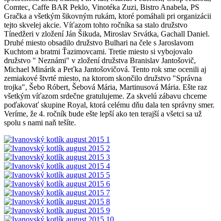
Comtec, Caffe BAR Peklo, Vinotéka Zuzi, Bistro Anabela, PS
Gračka a všetkým šikovným rukám, ktoré pomáhali pri organizácii
tejto skvelej akcie. Víťazom tohto ročníka sa stalo družstvo
Tínedžeri v zložení Ján Šikuda, Miroslav Srvátka, Gachall Daniel.
Druhé miesto obsadilo družstvo Bulhari na čele s Jaroslavom
Kuchtom a bratmi Ťazimovcami. Tretie miesto si vybojovalo
družstvo " Neznámi" v zložení družstva Branislav Jantošovič,
Michael Minárik a Peťka Jantošovičová. Tento rok sme ocenili aj
zemiakové štvrté miesto, na ktorom skončilo družstvo "Správna
trojka", Šebo Róbert, Šebová Mária, Martinusová Mária. Ešte raz
všetkým víťazom srdečne gratulujeme. Za skvelú zábavu chceme
poďakovať skupine Royal, ktorá celému dňu dala ten správny smer.
Veríme, že 4. ročník bude ešte lepší ako ten terajší a všetci sa už
spolu s nami naň tešíte.