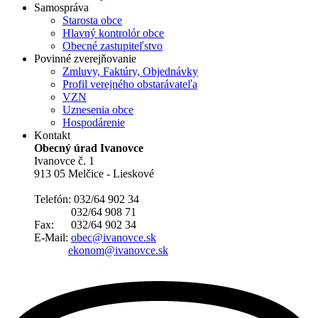
Samospráva
Starosta obce
Hlavný kontrolór obce
Obecné zastupiteľstvo
Povinné zverejňovanie
Zmluvy, Faktúry, Objednávky
Profil verejného obstarávateľa
VZN
Uznesenia obce
Hospodárenie
Kontakt
Obecný úrad Ivanovce
Ivanovce č. 1
913 05 Melčice - Lieskové
Telefón: 032/64 902 34
032/64 908 71
Fax: 032/64 902 34
E-Mail:
obec@ivanovce.sk
ekonom@ivanovce.sk