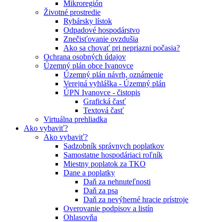
Mikroregión
Životné prostredie
Rybársky lístok
Odpadové hospodárstvo
Znečisťovanie ovzdušia
Ako sa chovať pri nepriazni počasia?
Ochrana osobných údajov
Územný plán obce Ivanovce
Územný plán návrh, oznámenie
Verejná vyhláška - Územný plán
ÚPN Ivanovce - čistopis
Grafická časť
Textová časť
Virtuálna prehliadka
Ako vybaviť?
Ako vybaviť?
Sadzobník správnych poplatkov
Samostatne hospodáriaci roľník
Miestny poplatok za TKO
Dane a poplatky
Daň za nehnuteľnosti
Daň za psa
Daň za nevýherné hracie prístroje
Overovanie podpisov a listín
Ohlasovňa