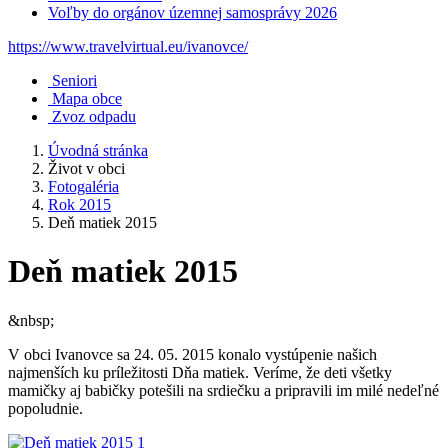
Voľby do orgánov územnej samosprávy 2026
https://www.travelvirtual.eu/ivanovce/
Seniori
Mapa obce
Zvoz odpadu
Úvodná stránka
Život v obci
Fotogaléria
Rok 2015
Deň matiek 2015
Deň matiek 2015
&nbsp;
V obci Ivanovce sa 24. 05. 2015 konalo vystúpenie našich
najmenších ku príležitosti Dňa matiek. Veríme, že deti všetky
mamičky aj babičky potešili na srdiečku a pripravili im milé nedeľné
popoludnie.