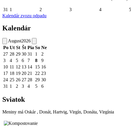
31
1
2
3
4
Kalendár zvozu odpadu
Kalendár
August
2026
Po
Ut
St
Št
Pia
So
Ne
27
28
29
30
31
1
2
3
4
5
6
7
8
9
10
11
12
13
14
15
16
17
18
19
20
21
22
23
24
25
26
27
28
29
30
31
1
2
3
4
5
6
Sviatok
Meniny má
Oskár
, Donát, Hartvig, Virgín, Donáta, Virgínia