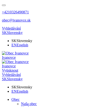
+4210326490871
obec@ivanovce.sk
Vyhledávání
SK
Slovensky
SK
Slovensky
EN
English
Ivanovce
Ivanovce
Vytisknout
Vyhledávání
SK
Slovensky
SK
Slovensky
EN
English
Obec
Naša obec