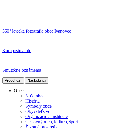
360° letecká fotografia obce Ivanovce
Kompostovanie
Smútočné oznámenia
Předchozí
Následující
Obec
Naša obec
História
Symboly obce
Obyvateľstvo
Organizácie a inštitúcie
Cestovný ruch, kultúra, šport
Životné prostredie