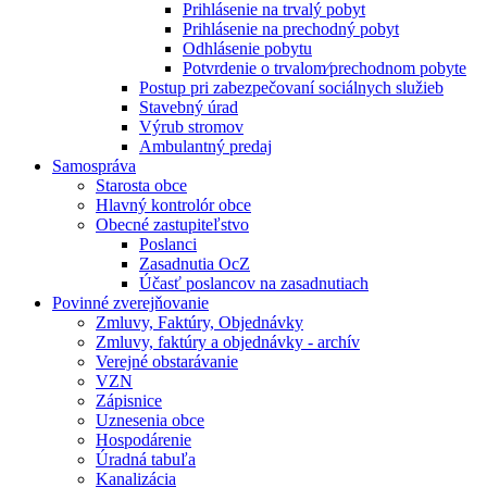
Prihlásenie na trvalý pobyt
Prihlásenie na prechodný pobyt
Odhlásenie pobytu
Potvrdenie o trvalom⁄prechodnom pobyte
Postup pri zabezpečovaní sociálnych služieb
Stavebný úrad
Výrub stromov
Ambulantný predaj
Samospráva
Starosta obce
Hlavný kontrolór obce
Obecné zastupiteľstvo
Poslanci
Zasadnutia OcZ
Účasť poslancov na zasadnutiach
Povinné zverejňovanie
Zmluvy, Faktúry, Objednávky
Zmluvy, faktúry a objednávky - archív
Verejné obstarávanie
VZN
Zápisnice
Uznesenia obce
Hospodárenie
Úradná tabuľa
Kanalizácia