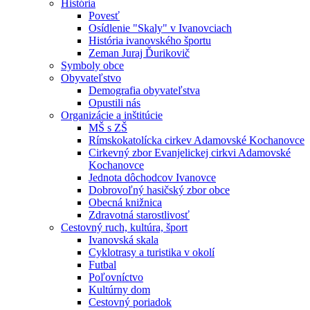
História
Povesť
Osídlenie "Skaly" v Ivanovciach
História ivanovského športu
Zeman Juraj Ďurikovič
Symboly obce
Obyvateľstvo
Demografia obyvateľstva
Opustili nás
Organizácie a inštitúcie
MŠ s ZŠ
Rímskokatolícka cirkev Adamovské Kochanovce
Cirkevný zbor Evanjelickej cirkvi Adamovské
Kochanovce
Jednota dôchodcov Ivanovce
Dobrovoľný hasičský zbor obce
Obecná knižnica
Zdravotná starostlivosť
Cestovný ruch, kultúra, šport
Ivanovská skala
Cyklotrasy a turistika v okolí
Futbal
Poľovníctvo
Kultúrny dom
Cestovný poriadok