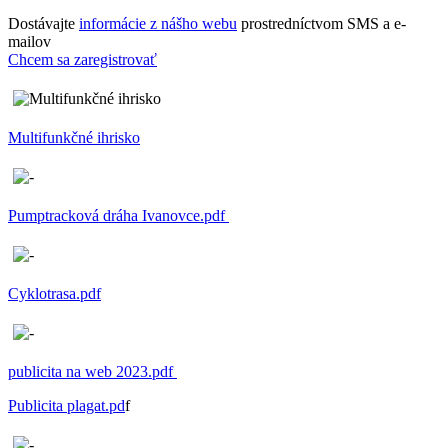
Dostávajte
informácie z nášho webu
prostredníctvom SMS a e-
mailov
Chcem sa zaregistrovať
Multifunkčné ihrisko
Pumptracková dráha Ivanovce.pdf
Cyklotrasa.pdf
publicita na web 2023.pdf
Publicita plagat.pd
f