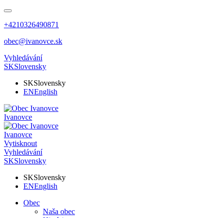
+4210326490871
obec@ivanovce.sk
Vyhledávání
SK
Slovensky
SK
Slovensky
EN
English
Ivanovce
Ivanovce
Vytisknout
Vyhledávání
SK
Slovensky
SK
Slovensky
EN
English
Obec
Naša obec