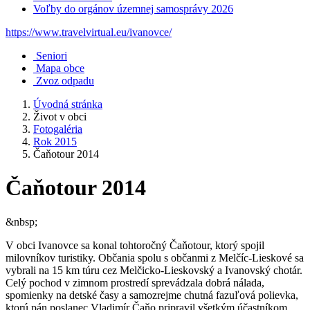
Voľby do orgánov územnej samosprávy 2026
https://www.travelvirtual.eu/ivanovce/
Seniori
Mapa obce
Zvoz odpadu
Úvodná stránka
Život v obci
Fotogaléria
Rok 2015
Čaňotour 2014
Čaňotour 2014
&nbsp;
V obci Ivanovce sa konal tohtoročný Čaňotour, ktorý spojil
milovníkov turistiky. Občania spolu s občanmi z Melčíc-Lieskové sa
vybrali na 15 km túru cez Melčicko-Lieskovský a Ivanovský chotár.
Celý pochod v zimnom prostredí sprevádzala dobrá nálada,
spomienky na detské časy a samozrejme chutná fazuľová polievka,
ktorú pán poslanec Vladimír Čaňo pripravil všetkým účastníkom