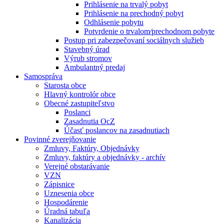
Prihlásenie na trvalý pobyt
Prihlásenie na prechodný pobyt
Odhlásenie pobytu
Potvrdenie o trvalom⁄prechodnom pobyte
Postup pri zabezpečovaní sociálnych služieb
Stavebný úrad
Výrub stromov
Ambulantný predaj
Samospráva
Starosta obce
Hlavný kontrolór obce
Obecné zastupiteľstvo
Poslanci
Zasadnutia OcZ
Účasť poslancov na zasadnutiach
Povinné zverejňovanie
Zmluvy, Faktúry, Objednávky
Zmluvy, faktúry a objednávky - archív
Verejné obstarávanie
VZN
Zápisnice
Uznesenia obce
Hospodárenie
Úradná tabuľa
Kanalizácia