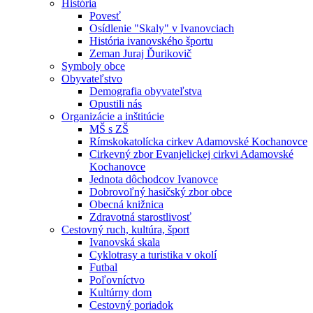
História
Povesť
Osídlenie "Skaly" v Ivanovciach
História ivanovského športu
Zeman Juraj Ďurikovič
Symboly obce
Obyvateľstvo
Demografia obyvateľstva
Opustili nás
Organizácie a inštitúcie
MŠ s ZŠ
Rímskokatolícka cirkev Adamovské Kochanovce
Cirkevný zbor Evanjelickej cirkvi Adamovské
Kochanovce
Jednota dôchodcov Ivanovce
Dobrovoľný hasičský zbor obce
Obecná knižnica
Zdravotná starostlivosť
Cestovný ruch, kultúra, šport
Ivanovská skala
Cyklotrasy a turistika v okolí
Futbal
Poľovníctvo
Kultúrny dom
Cestovný poriadok