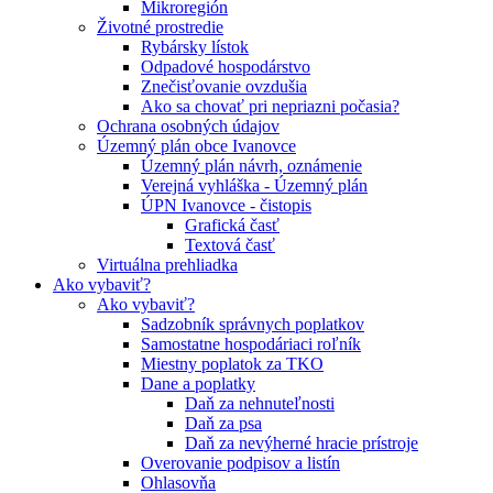
Mikroregión
Životné prostredie
Rybársky lístok
Odpadové hospodárstvo
Znečisťovanie ovzdušia
Ako sa chovať pri nepriazni počasia?
Ochrana osobných údajov
Územný plán obce Ivanovce
Územný plán návrh, oznámenie
Verejná vyhláška - Územný plán
ÚPN Ivanovce - čistopis
Grafická časť
Textová časť
Virtuálna prehliadka
Ako vybaviť?
Ako vybaviť?
Sadzobník správnych poplatkov
Samostatne hospodáriaci roľník
Miestny poplatok za TKO
Dane a poplatky
Daň za nehnuteľnosti
Daň za psa
Daň za nevýherné hracie prístroje
Overovanie podpisov a listín
Ohlasovňa