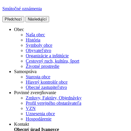
Smútočné oznámenia
Předchozí
Následující
Obec
Naša obec
História
Symboly obce
Obyvateľstvo
Organizácie a inštitúcie
Cestovný ruch, kultúra, šport
Životné prostredie
Samospráva
Starosta obce
Hlavný kontrolór obce
Obecné zastupiteľstvo
Povinné zverejňovanie
Zmluvy, Faktúry, Objednávky
Profil verejného obstarávateľa
VZN
Uznesenia obce
Hospodárenie
Kontakt
Obecný úrad Ivanovce