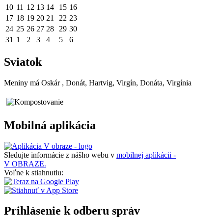
10
11
12
13
14
15
16
17
18
19
20
21
22
23
24
25
26
27
28
29
30
31
1
2
3
4
5
6
Sviatok
Meniny má
Oskár
, Donát, Hartvig, Virgín, Donáta, Virgínia
Mobilná aplikácia
Sledujte informácie z nášho webu v
mobilnej aplikácii -
V OBRAZE.
Voľne k stiahnutiu:
Prihlásenie k odberu správ