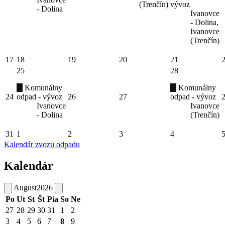
(Trenčín)
vývoz
- Dolina
Ivanovce
- Dolina,
Ivanovce
(Trenčín)
17
18
19
20
21
25
28
Komunálny
Komunálny
24
odpad - vývoz
26
27
odpad - vývoz
Ivanovce
Ivanovce
- Dolina
(Trenčín)
31
1
2
3
4
Kalendár zvozu odpadu
Kalendár
August
2026
Po
Ut
St
Št
Pia
So
Ne
27
28
29
30
31
1
2
3
4
5
6
7
8
9