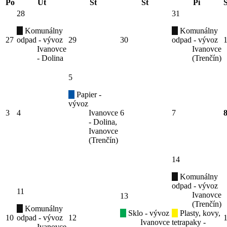
Po
Ut
St
Št
Pi
28
31
Komunálny
Komunálny
27
odpad - vývoz
29
30
odpad - vývoz
Ivanovce
Ivanovce
- Dolina
(Trenčín)
5
Papier -
vývoz
3
4
Ivanovce
6
7
- Dolina,
Ivanovce
(Trenčín)
14
Komunálny
odpad - vývoz
11
Ivanovce
13
(Trenčín)
Komunálny
Sklo - vývoz
Plasty, kovy,
10
odpad - vývoz
12
Ivanovce
tetrapaky -
Ivanovce