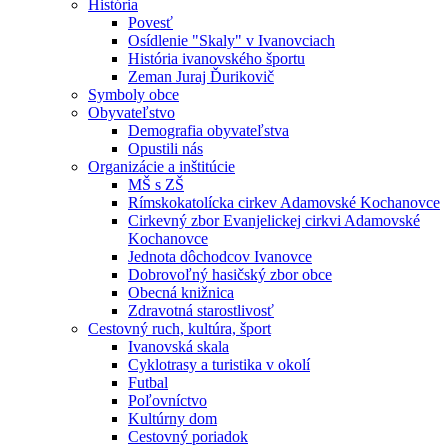
História
Povesť
Osídlenie "Skaly" v Ivanovciach
História ivanovského športu
Zeman Juraj Ďurikovič
Symboly obce
Obyvateľstvo
Demografia obyvateľstva
Opustili nás
Organizácie a inštitúcie
MŠ s ZŠ
Rímskokatolícka cirkev Adamovské Kochanovce
Cirkevný zbor Evanjelickej cirkvi Adamovské
Kochanovce
Jednota dôchodcov Ivanovce
Dobrovoľný hasičský zbor obce
Obecná knižnica
Zdravotná starostlivosť
Cestovný ruch, kultúra, šport
Ivanovská skala
Cyklotrasy a turistika v okolí
Futbal
Poľovníctvo
Kultúrny dom
Cestovný poriadok