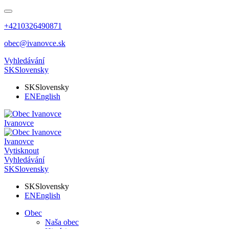
+4210326490871
obec@ivanovce.sk
Vyhledávání
SK
Slovensky
SK
Slovensky
EN
English
Ivanovce
Ivanovce
Vytisknout
Vyhledávání
SK
Slovensky
SK
Slovensky
EN
English
Obec
Naša obec