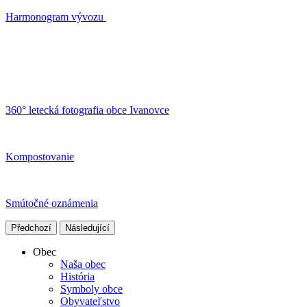
Harmonogram vývozu
360° letecká fotografia obce Ivanovce
Kompostovanie
Smútočné oznámenia
Předchozí
Následující
Obec
Naša obec
História
Symboly obce
Obyvateľstvo