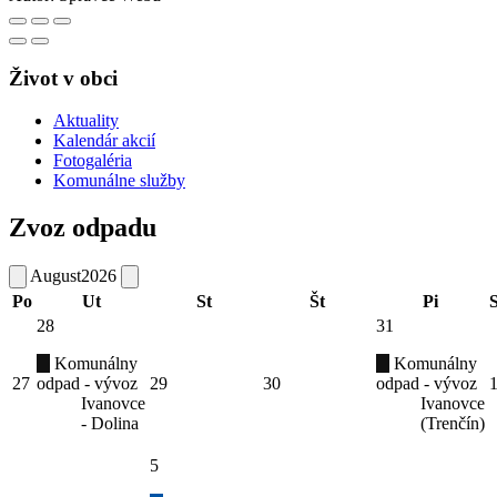
Život v obci
Aktuality
Kalendár akcií
Fotogaléria
Komunálne služby
Zvoz odpadu
August
2026
Po
Ut
St
Št
Pi
28
31
Komunálny
Komunálny
27
odpad - vývoz
29
30
odpad - vývoz
Ivanovce
Ivanovce
- Dolina
(Trenčín)
5