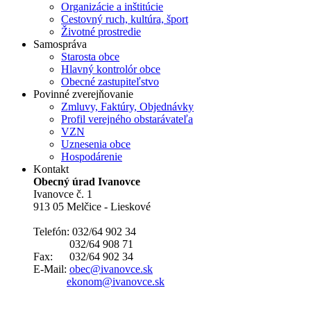
Organizácie a inštitúcie
Cestovný ruch, kultúra, šport
Životné prostredie
Samospráva
Starosta obce
Hlavný kontrolór obce
Obecné zastupiteľstvo
Povinné zverejňovanie
Zmluvy, Faktúry, Objednávky
Profil verejného obstarávateľa
VZN
Uznesenia obce
Hospodárenie
Kontakt
Obecný úrad Ivanovce
Ivanovce č. 1
913 05 Melčice - Lieskové
Telefón: 032/64 902 34
032/64 908 71
Fax: 032/64 902 34
E-Mail:
obec@ivanovce.sk
ekonom@ivanovce.sk