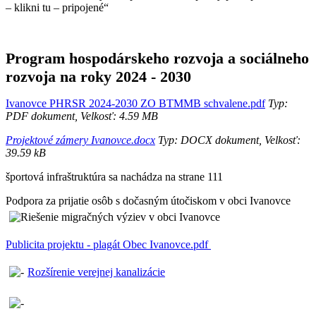
– klikni tu – pripojené“
Program hospodárskeho rozvoja a sociálneho
rozvoja na roky 2024 - 2030
Ivanovce PHRSR 2024-2030 ZO BTMMB schvalene.pdf
Typ:
PDF dokument, Velkosť: 4.59 MB
Projektové zámery Ivanovce.docx
Typ: DOCX dokument, Velkosť:
39.59 kB
športová infraštruktúra sa nachádza na strane 111
Podpora za prijatie osôb s dočasným útočiskom v obci Ivanovce
Publicita projektu - plagát Obec Ivanovce.pdf
Rozšírenie verejnej kanalizácie