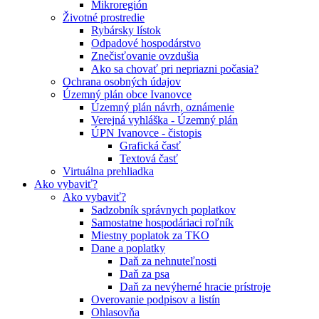
Mikroregión
Životné prostredie
Rybársky lístok
Odpadové hospodárstvo
Znečisťovanie ovzdušia
Ako sa chovať pri nepriazni počasia?
Ochrana osobných údajov
Územný plán obce Ivanovce
Územný plán návrh, oznámenie
Verejná vyhláška - Územný plán
ÚPN Ivanovce - čistopis
Grafická časť
Textová časť
Virtuálna prehliadka
Ako vybaviť?
Ako vybaviť?
Sadzobník správnych poplatkov
Samostatne hospodáriaci roľník
Miestny poplatok za TKO
Dane a poplatky
Daň za nehnuteľnosti
Daň za psa
Daň za nevýherné hracie prístroje
Overovanie podpisov a listín
Ohlasovňa