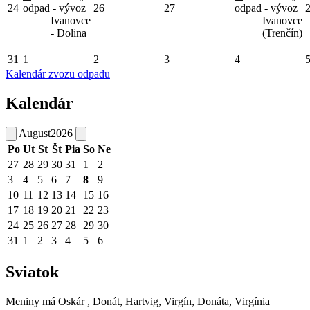
24
odpad - vývoz
26
27
odpad - vývoz
Ivanovce
Ivanovce
- Dolina
(Trenčín)
31
1
2
3
4
Kalendár zvozu odpadu
Kalendár
August
2026
Po
Ut
St
Št
Pia
So
Ne
27
28
29
30
31
1
2
3
4
5
6
7
8
9
10
11
12
13
14
15
16
17
18
19
20
21
22
23
24
25
26
27
28
29
30
31
1
2
3
4
5
6
Sviatok
Meniny má
Oskár
, Donát, Hartvig, Virgín, Donáta, Virgínia