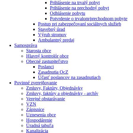
Prihlásenie na trvalý pobyt
Prihlásenie na prechodný pobyt
Odhlásenie pobytu
Potvrdenie o trvalom⁄prechodnom pobyte
Postup pri zabezpečovaní sociálnych služieb
Stavebný úrad
Výrub stromov
Ambulantný predaj
Samospráva
Starosta obce
Hlavný kontrolór obce
Obecné zastupiteľstvo
Poslanci
Zasadnutia OcZ
Účasť poslancov na zasadnutiach
Povinné zverejňovanie
Zmluvy, Faktúry, Objednávky
Zmluvy, faktúry a objednávky - archív
Verejné obstarávanie
VZN
Zápisnice
Uznesenia obce
Hospodárenie
Úradná tabuľa
Kanalizácia