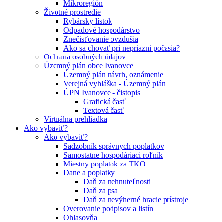
Mikroregión
Životné prostredie
Rybársky lístok
Odpadové hospodárstvo
Znečisťovanie ovzdušia
Ako sa chovať pri nepriazni počasia?
Ochrana osobných údajov
Územný plán obce Ivanovce
Územný plán návrh, oznámenie
Verejná vyhláška - Územný plán
ÚPN Ivanovce - čistopis
Grafická časť
Textová časť
Virtuálna prehliadka
Ako vybaviť?
Ako vybaviť?
Sadzobník správnych poplatkov
Samostatne hospodáriaci roľník
Miestny poplatok za TKO
Dane a poplatky
Daň za nehnuteľnosti
Daň za psa
Daň za nevýherné hracie prístroje
Overovanie podpisov a listín
Ohlasovňa