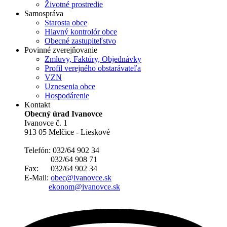
Životné prostredie
Samospráva
Starosta obce
Hlavný kontrolór obce
Obecné zastupiteľstvo
Povinné zverejňovanie
Zmluvy, Faktúry, Objednávky
Profil verejného obstarávateľa
VZN
Uznesenia obce
Hospodárenie
Kontakt
Obecný úrad Ivanovce
Ivanovce č. 1
913 05 Melčice - Lieskové
Telefón: 032/64 902 34
032/64 908 71
Fax: 032/64 902 34
E-Mail:
obec@ivanovce.sk
ekonom@ivanovce.sk