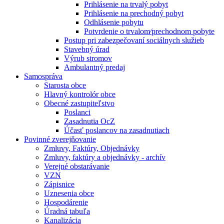
Prihlásenie na trvalý pobyt
Prihlásenie na prechodný pobyt
Odhlásenie pobytu
Potvrdenie o trvalom⁄prechodnom pobyte
Postup pri zabezpečovaní sociálnych služieb
Stavebný úrad
Výrub stromov
Ambulantný predaj
Samospráva
Starosta obce
Hlavný kontrolór obce
Obecné zastupiteľstvo
Poslanci
Zasadnutia OcZ
Účasť poslancov na zasadnutiach
Povinné zverejňovanie
Zmluvy, Faktúry, Objednávky
Zmluvy, faktúry a objednávky - archív
Verejné obstarávanie
VZN
Zápisnice
Uznesenia obce
Hospodárenie
Úradná tabuľa
Kanalizácia