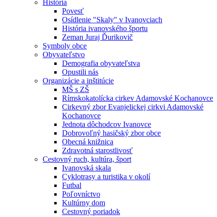
História
Povesť
Osídlenie "Skaly" v Ivanovciach
História ivanovského športu
Zeman Juraj Ďurikovič
Symboly obce
Obyvateľstvo
Demografia obyvateľstva
Opustili nás
Organizácie a inštitúcie
MŠ s ZŠ
Rímskokatolícka cirkev Adamovské Kochanovce
Cirkevný zbor Evanjelickej cirkvi Adamovské
Kochanovce
Jednota dôchodcov Ivanovce
Dobrovoľný hasičský zbor obce
Obecná knižnica
Zdravotná starostlivosť
Cestovný ruch, kultúra, šport
Ivanovská skala
Cyklotrasy a turistika v okolí
Futbal
Poľovníctvo
Kultúrny dom
Cestovný poriadok