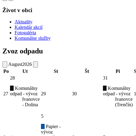
Život v obci
Aktuality
Kalendár akcií
Fotogaléria
Komunálne služby
Zvoz odpadu
August
2026
Po
Ut
St
Št
Pi
28
31
Komunálny
Komunálny
27
odpad - vývoz
29
30
odpad - vývoz
Ivanovce
Ivanovce
- Dolina
(Trenčín)
5
Papier -
vývoz