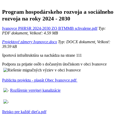
Program hospodárskeho rozvoja a sociálneho
rozvoja na roky 2024 - 2030
Ivanovce PHRSR 2024-2030 ZO BTMMB schvalene.pdf
Typ:
PDF dokument, Velkosť: 4.59 MB
Projektové zámery Ivanovce.docx
Typ: DOCX dokument, Velkosť:
39.59 kB
športová infraštruktúra sa nachádza na strane 111
Podpora za prijatie osôb s dočasným útočiskom v obci Ivanovce
Publicita projektu - plagát Obec Ivanovce.pdf
Rozšírenie verejnej kanalizácie
Ihrisko pre každé dieťa.pdf