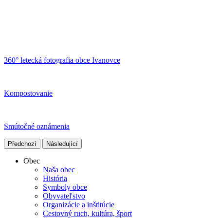
360° letecká fotografia obce Ivanovce
Kompostovanie
Smútočné oznámenia
Předchozí
Následující
Obec
Naša obec
História
Symboly obce
Obyvateľstvo
Organizácie a inštitúcie
Cestovný ruch, kultúra, šport