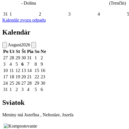
- Dolina
(Trenčín)
31
1
2
3
4
Kalendár zvozu odpadu
Kalendár
August
2026
Po
Ut
St
Št
Pia
So
Ne
27
28
29
30
31
1
2
3
4
5
6
7
8
9
10
11
12
13
14
15
16
17
18
19
20
21
22
23
24
25
26
27
28
29
30
31
1
2
3
4
5
6
Sviatok
Meniny má
Jozefína
, Nehoslav, Jozefa