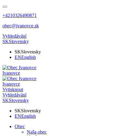
+4210326490871
obec@ivanovce.sk
Vyhledávání
SK
Slovensky
SK
Slovensky
EN
English
Ivanovce
Ivanovce
Vytisknout
Vyhledávání
SK
Slovensky
SK
Slovensky
EN
English
Obec
Naša obec