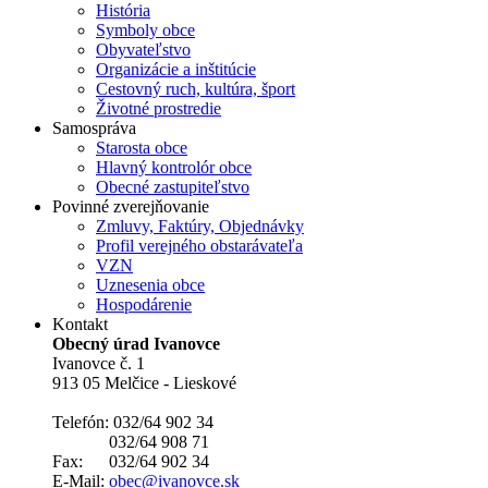
História
Symboly obce
Obyvateľstvo
Organizácie a inštitúcie
Cestovný ruch, kultúra, šport
Životné prostredie
Samospráva
Starosta obce
Hlavný kontrolór obce
Obecné zastupiteľstvo
Povinné zverejňovanie
Zmluvy, Faktúry, Objednávky
Profil verejného obstarávateľa
VZN
Uznesenia obce
Hospodárenie
Kontakt
Obecný úrad Ivanovce
Ivanovce č. 1
913 05 Melčice - Lieskové
Telefón: 032/64 902 34
032/64 908 71
Fax: 032/64 902 34
E-Mail:
obec@ivanovce.sk