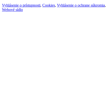
Vyhlásenie o prístupnosti
,
Cookies
,
Vyhlásenie o ochrane súkromia
,
Webové sídlo