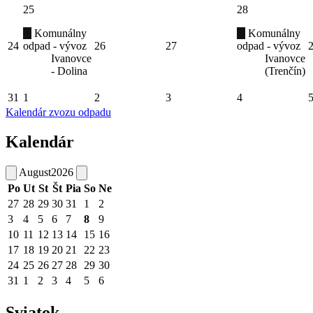
25
28
Komunálny
Komunálny
24
odpad - vývoz
26
27
odpad - vývoz
Ivanovce
Ivanovce
- Dolina
(Trenčín)
31
1
2
3
4
Kalendár zvozu odpadu
Kalendár
August
2026
Po
Ut
St
Št
Pia
So
Ne
27
28
29
30
31
1
2
3
4
5
6
7
8
9
10
11
12
13
14
15
16
17
18
19
20
21
22
23
24
25
26
27
28
29
30
31
1
2
3
4
5
6
Sviatok