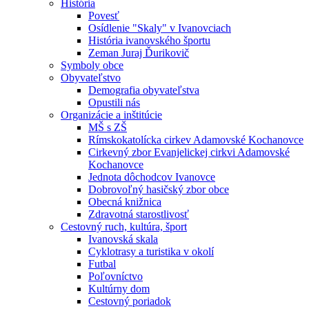
História
Povesť
Osídlenie "Skaly" v Ivanovciach
História ivanovského športu
Zeman Juraj Ďurikovič
Symboly obce
Obyvateľstvo
Demografia obyvateľstva
Opustili nás
Organizácie a inštitúcie
MŠ s ZŠ
Rímskokatolícka cirkev Adamovské Kochanovce
Cirkevný zbor Evanjelickej cirkvi Adamovské
Kochanovce
Jednota dôchodcov Ivanovce
Dobrovoľný hasičský zbor obce
Obecná knižnica
Zdravotná starostlivosť
Cestovný ruch, kultúra, šport
Ivanovská skala
Cyklotrasy a turistika v okolí
Futbal
Poľovníctvo
Kultúrny dom
Cestovný poriadok