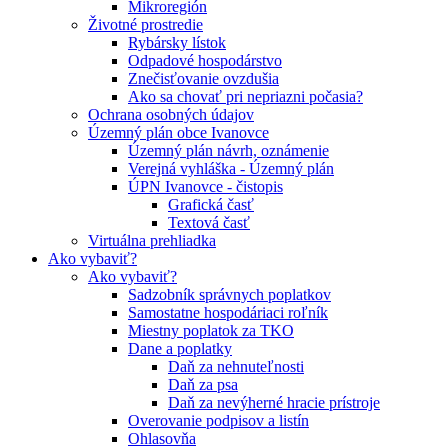
Mikroregión
Životné prostredie
Rybársky lístok
Odpadové hospodárstvo
Znečisťovanie ovzdušia
Ako sa chovať pri nepriazni počasia?
Ochrana osobných údajov
Územný plán obce Ivanovce
Územný plán návrh, oznámenie
Verejná vyhláška - Územný plán
ÚPN Ivanovce - čistopis
Grafická časť
Textová časť
Virtuálna prehliadka
Ako vybaviť?
Ako vybaviť?
Sadzobník správnych poplatkov
Samostatne hospodáriaci roľník
Miestny poplatok za TKO
Dane a poplatky
Daň za nehnuteľnosti
Daň za psa
Daň za nevýherné hracie prístroje
Overovanie podpisov a listín
Ohlasovňa