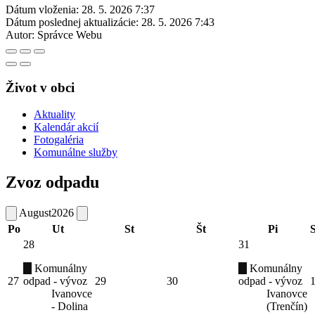
Dátum vloženia:
28. 5. 2026 7:37
Dátum poslednej aktualizácie:
28. 5. 2026 7:43
Autor:
Správce Webu
Život v obci
Aktuality
Kalendár akcií
Fotogaléria
Komunálne služby
Zvoz odpadu
August
2026
Po
Ut
St
Št
Pi
28
31
Komunálny
Komunálny
27
odpad - vývoz
29
30
odpad - vývoz
Ivanovce
Ivanovce
- Dolina
(Trenčín)