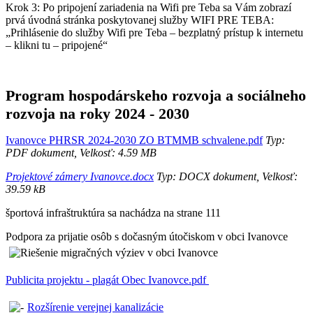
Krok 3: Po pripojení zariadenia na Wifi pre Teba sa Vám zobrazí
prvá úvodná stránka poskytovanej služby WIFI PRE TEBA:
„Prihlásenie do služby Wifi pre Teba – bezplatný prístup k internetu
– klikni tu – pripojené“
Program hospodárskeho rozvoja a sociálneho
rozvoja na roky 2024 - 2030
Ivanovce PHRSR 2024-2030 ZO BTMMB schvalene.pdf
Typ:
PDF dokument, Velkosť: 4.59 MB
Projektové zámery Ivanovce.docx
Typ: DOCX dokument, Velkosť:
39.59 kB
športová infraštruktúra sa nachádza na strane 111
Podpora za prijatie osôb s dočasným útočiskom v obci Ivanovce
Publicita projektu - plagát Obec Ivanovce.pdf
Rozšírenie verejnej kanalizácie