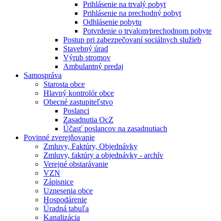
Prihlásenie na trvalý pobyt
Prihlásenie na prechodný pobyt
Odhlásenie pobytu
Potvrdenie o trvalom⁄prechodnom pobyte
Postup pri zabezpečovaní sociálnych služieb
Stavebný úrad
Výrub stromov
Ambulantný predaj
Samospráva
Starosta obce
Hlavný kontrolór obce
Obecné zastupiteľstvo
Poslanci
Zasadnutia OcZ
Účasť poslancov na zasadnutiach
Povinné zverejňovanie
Zmluvy, Faktúry, Objednávky
Zmluvy, faktúry a objednávky - archív
Verejné obstarávanie
VZN
Zápisnice
Uznesenia obce
Hospodárenie
Úradná tabuľa
Kanalizácia