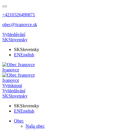
+4210326490871
obec@ivanovce.sk
Vyhledávání
SK
Slovensky
SK
Slovensky
EN
English
Ivanovce
Ivanovce
Vytisknout
Vyhledávání
SK
Slovensky
SK
Slovensky
EN
English
Obec
Naša obec