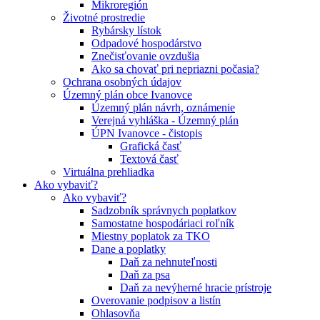
Mikroregión
Životné prostredie
Rybársky lístok
Odpadové hospodárstvo
Znečisťovanie ovzdušia
Ako sa chovať pri nepriazni počasia?
Ochrana osobných údajov
Územný plán obce Ivanovce
Územný plán návrh, oznámenie
Verejná vyhláška - Územný plán
ÚPN Ivanovce - čistopis
Grafická časť
Textová časť
Virtuálna prehliadka
Ako vybaviť?
Ako vybaviť?
Sadzobník správnych poplatkov
Samostatne hospodáriaci roľník
Miestny poplatok za TKO
Dane a poplatky
Daň za nehnuteľnosti
Daň za psa
Daň za nevýherné hracie prístroje
Overovanie podpisov a listín
Ohlasovňa