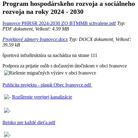
Program hospodárskeho rozvoja a sociálneho
rozvoja na roky 2024 - 2030
Ivanovce PHRSR 2024-2030 ZO BTMMB schvalene.pdf
Typ:
PDF dokument, Velkosť: 4.59 MB
Projektové zámery Ivanovce.docx
Typ: DOCX dokument, Velkosť:
39.59 kB
športová infraštruktúra sa nachádza na strane 111
Podpora za prijatie osôb s dočasným útočiskom v obci Ivanovce
Publicita projektu - plagát Obec Ivanovce.pdf
Rozšírenie verejnej kanalizácie
Ihrisko pre každé dieťa.pdf