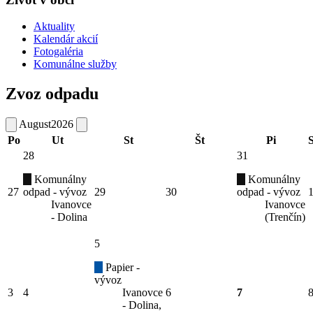
Aktuality
Kalendár akcií
Fotogaléria
Komunálne služby
Zvoz odpadu
August
2026
Po
Ut
St
Št
Pi
28
31
Komunálny
Komunálny
27
odpad - vývoz
29
30
odpad - vývoz
Ivanovce
Ivanovce
- Dolina
(Trenčín)
5
Papier -
vývoz
3
4
Ivanovce
6
7
- Dolina,