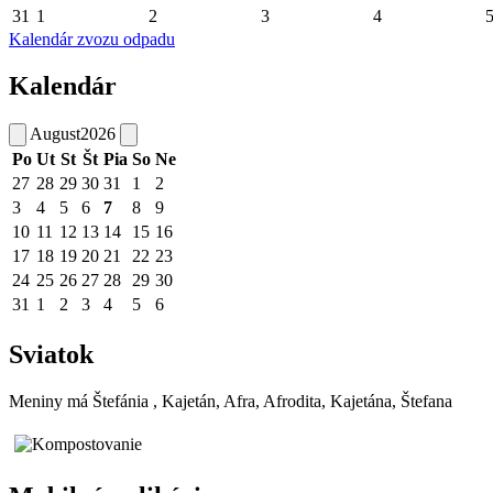
31
1
2
3
4
Kalendár zvozu odpadu
Kalendár
August
2026
Po
Ut
St
Št
Pia
So
Ne
27
28
29
30
31
1
2
3
4
5
6
7
8
9
10
11
12
13
14
15
16
17
18
19
20
21
22
23
24
25
26
27
28
29
30
31
1
2
3
4
5
6
Sviatok
Meniny má
Štefánia
, Kajetán, Afra, Afrodita, Kajetána, Štefana