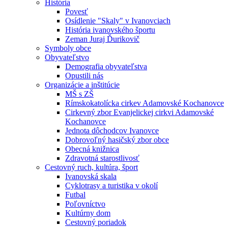
História
Povesť
Osídlenie "Skaly" v Ivanovciach
História ivanovského športu
Zeman Juraj Ďurikovič
Symboly obce
Obyvateľstvo
Demografia obyvateľstva
Opustili nás
Organizácie a inštitúcie
MŠ s ZŠ
Rímskokatolícka cirkev Adamovské Kochanovce
Cirkevný zbor Evanjelickej cirkvi Adamovské
Kochanovce
Jednota dôchodcov Ivanovce
Dobrovoľný hasičský zbor obce
Obecná knižnica
Zdravotná starostlivosť
Cestovný ruch, kultúra, šport
Ivanovská skala
Cyklotrasy a turistika v okolí
Futbal
Poľovníctvo
Kultúrny dom
Cestovný poriadok