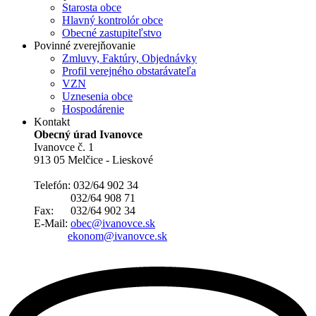
Starosta obce
Hlavný kontrolór obce
Obecné zastupiteľstvo
Povinné zverejňovanie
Zmluvy, Faktúry, Objednávky
Profil verejného obstarávateľa
VZN
Uznesenia obce
Hospodárenie
Kontakt
Obecný úrad Ivanovce
Ivanovce č. 1
913 05 Melčice - Lieskové
Telefón: 032/64 902 34
032/64 908 71
Fax: 032/64 902 34
E-Mail:
obec@ivanovce.sk
ekonom@ivanovce.sk