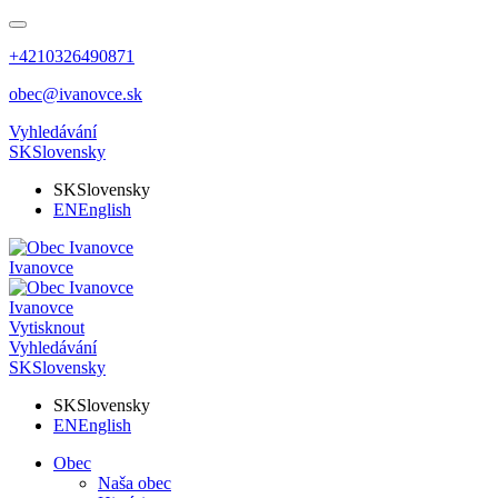
+4210326490871
obec@ivanovce.sk
Vyhledávání
SK
Slovensky
SK
Slovensky
EN
English
Ivanovce
Ivanovce
Vytisknout
Vyhledávání
SK
Slovensky
SK
Slovensky
EN
English
Obec
Naša obec