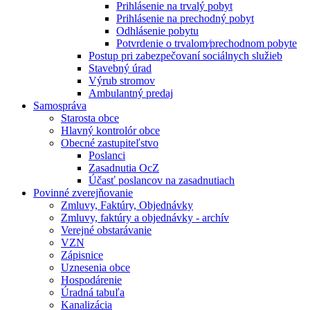
Prihlásenie na trvalý pobyt
Prihlásenie na prechodný pobyt
Odhlásenie pobytu
Potvrdenie o trvalom⁄prechodnom pobyte
Postup pri zabezpečovaní sociálnych služieb
Stavebný úrad
Výrub stromov
Ambulantný predaj
Samospráva
Starosta obce
Hlavný kontrolór obce
Obecné zastupiteľstvo
Poslanci
Zasadnutia OcZ
Účasť poslancov na zasadnutiach
Povinné zverejňovanie
Zmluvy, Faktúry, Objednávky
Zmluvy, faktúry a objednávky - archív
Verejné obstarávanie
VZN
Zápisnice
Uznesenia obce
Hospodárenie
Úradná tabuľa
Kanalizácia