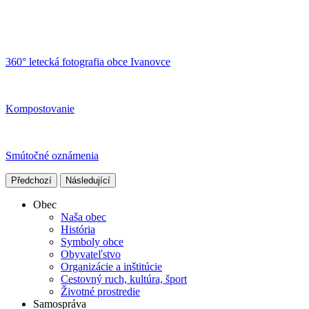
360° letecká fotografia obce Ivanovce
Kompostovanie
Smútočné oznámenia
Předchozí
Následující
Obec
Naša obec
História
Symboly obce
Obyvateľstvo
Organizácie a inštitúcie
Cestovný ruch, kultúra, šport
Životné prostredie
Samospráva