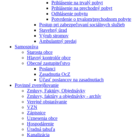
Prihlásenie na trvalý pobyt
Prihlásenie na prechodný pobyt
Odhlásenie pobytu
Potvrdenie o trvalom⁄prechodnom pobyte
Postup pri zabezpečovaní sociálnych služieb
Stavebný úrad
Výrub stromov
Ambulantný predaj
Samospráva
Starosta obce
Hlavný kontrolór obce
Obecné zastupiteľstvo
Poslanci
Zasadnutia OcZ
Účasť poslancov na zasadnutiach
Povinné zverejňovanie
Zmluvy, Faktúry, Objednávky
Zmluvy, faktúry a objednávky - archív
Verejné obstarávanie
VZN
Zápisnice
Uznesenia obce
Hospodárenie
Úradná tabuľa
Kanalizácia