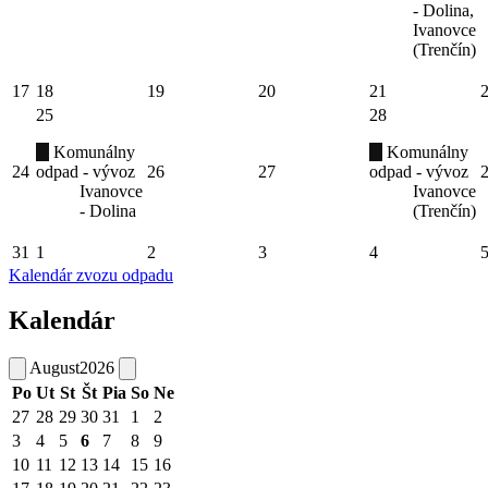
- Dolina,
Ivanovce
(Trenčín)
17
18
19
20
21
25
28
Komunálny
Komunálny
24
odpad - vývoz
26
27
odpad - vývoz
Ivanovce
Ivanovce
- Dolina
(Trenčín)
31
1
2
3
4
Kalendár zvozu odpadu
Kalendár
August
2026
Po
Ut
St
Št
Pia
So
Ne
27
28
29
30
31
1
2
3
4
5
6
7
8
9
10
11
12
13
14
15
16