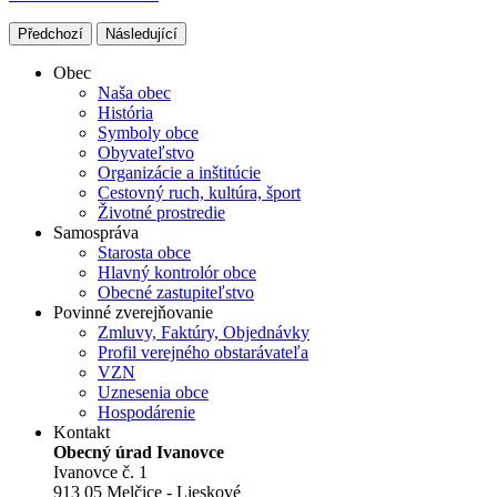
Předchozí
Následující
Obec
Naša obec
História
Symboly obce
Obyvateľstvo
Organizácie a inštitúcie
Cestovný ruch, kultúra, šport
Životné prostredie
Samospráva
Starosta obce
Hlavný kontrolór obce
Obecné zastupiteľstvo
Povinné zverejňovanie
Zmluvy, Faktúry, Objednávky
Profil verejného obstarávateľa
VZN
Uznesenia obce
Hospodárenie
Kontakt
Obecný úrad Ivanovce
Ivanovce č. 1
913 05 Melčice - Lieskové