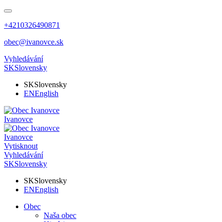
+4210326490871
obec@ivanovce.sk
Vyhledávání
SK
Slovensky
SK
Slovensky
EN
English
Ivanovce
Ivanovce
Vytisknout
Vyhledávání
SK
Slovensky
SK
Slovensky
EN
English
Obec
Naša obec