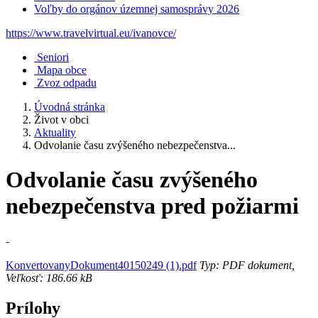
Voľby do orgánov územnej samosprávy 2026
https://www.travelvirtual.eu/ivanovce/
Seniori
Mapa obce
Zvoz odpadu
Úvodná stránka
Život v obci
Aktuality
Odvolanie času zvýšeného nebezpečenstva...
Odvolanie času zvýšeného
nebezpečenstva pred požiarmi
-
KonvertovanyDokument40150249 (1).pdf
Typ: PDF dokument,
Veľkosť: 186.66 kB
Prílohy