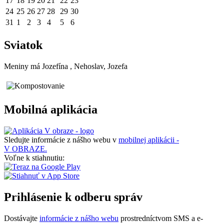
17
18
19
20
21
22
23
24
25
26
27
28
29
30
31
1
2
3
4
5
6
Sviatok
Meniny má
Jozefína
, Nehoslav, Jozefa
Mobilná aplikácia
Sledujte informácie z nášho webu v
mobilnej aplikácii -
V OBRAZE.
Voľne k stiahnutiu:
Prihlásenie k odberu správ
Dostávajte
informácie z nášho webu
prostredníctvom SMS a e-