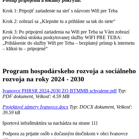
Postup pripojenia a lokality pokrytia:
Krok 1: Pripojiť zariadenie na sieť s názvom Wifi pre Teba
Krok 2: zobrazí sa „Klepnite tu a prihláste sa tak do siete“
Krok 3: Po pripojení zariadenia na Wifi pre Teba sa Vám zobrazí
prvá úvodná stránka poskytovanej služby WIFI PRE TEBA:
„Prihlásenie do služby Wifi pre Teba – bezplatný prístup k internetu
– klikni tu – pripojené“
Program hospodárskeho rozvoja a sociálneho
rozvoja na roky 2024 - 2030
Ivanovce PHRSR 2024-2030 ZO BTMMB schvalene.pdf
Typ:
PDF dokument, Velkosť: 4.59 MB
Projektové zámery Ivanovce.docx
Typ: DOCX dokument, Velkosť:
39.59 kB
športová infraštruktúra sa nachádza na strane 111
Podpora za prijatie osôb s dočasným útočiskom v obci Ivanovce