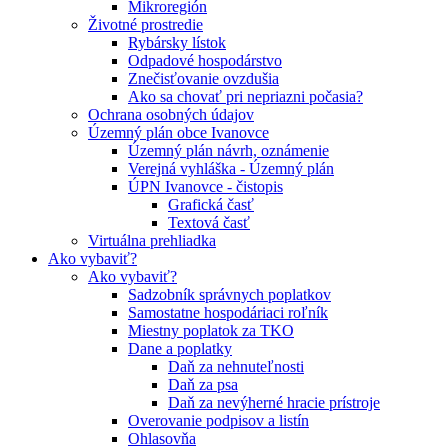
Mikroregión
Životné prostredie
Rybársky lístok
Odpadové hospodárstvo
Znečisťovanie ovzdušia
Ako sa chovať pri nepriazni počasia?
Ochrana osobných údajov
Územný plán obce Ivanovce
Územný plán návrh, oznámenie
Verejná vyhláška - Územný plán
ÚPN Ivanovce - čistopis
Grafická časť
Textová časť
Virtuálna prehliadka
Ako vybaviť?
Ako vybaviť?
Sadzobník správnych poplatkov
Samostatne hospodáriaci roľník
Miestny poplatok za TKO
Dane a poplatky
Daň za nehnuteľnosti
Daň za psa
Daň za nevýherné hracie prístroje
Overovanie podpisov a listín
Ohlasovňa