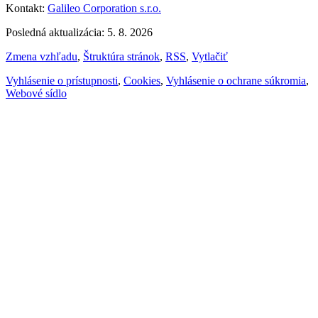
Kontakt:
Galileo Corporation s.r.o.
Posledná aktualizácia: 5. 8. 2026
Zmena vzhľadu
,
Štruktúra stránok
,
RSS
,
Vytlačiť
Vyhlásenie o prístupnosti
,
Cookies
,
Vyhlásenie o ochrane súkromia
,
Webové sídlo