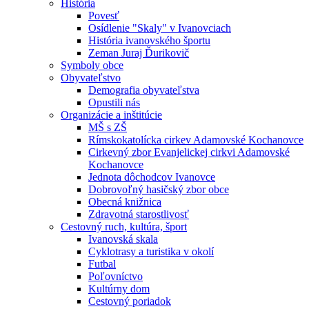
História
Povesť
Osídlenie "Skaly" v Ivanovciach
História ivanovského športu
Zeman Juraj Ďurikovič
Symboly obce
Obyvateľstvo
Demografia obyvateľstva
Opustili nás
Organizácie a inštitúcie
MŠ s ZŠ
Rímskokatolícka cirkev Adamovské Kochanovce
Cirkevný zbor Evanjelickej cirkvi Adamovské
Kochanovce
Jednota dôchodcov Ivanovce
Dobrovoľný hasičský zbor obce
Obecná knižnica
Zdravotná starostlivosť
Cestovný ruch, kultúra, šport
Ivanovská skala
Cyklotrasy a turistika v okolí
Futbal
Poľovníctvo
Kultúrny dom
Cestovný poriadok