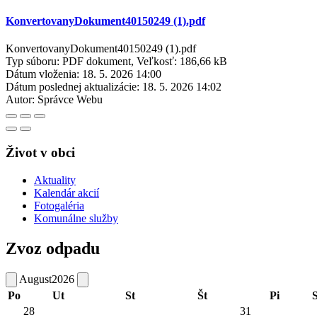
KonvertovanyDokument40150249 (1).pdf
KonvertovanyDokument40150249 (1).pdf
Typ súboru: PDF dokument, Veľkosť: 186,66 kB
Dátum vloženia:
18. 5. 2026 14:00
Dátum poslednej aktualizácie:
18. 5. 2026 14:02
Autor:
Správce Webu
Život v obci
Aktuality
Kalendár akcií
Fotogaléria
Komunálne služby
Zvoz odpadu
August
2026
Po
Ut
St
Št
Pi
28
31