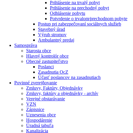
Prihlásenie na trvalý pobyt
Prihlásenie na prechodný pobyt
Odhlásenie pobytu
Potvrdenie o trvalom⁄prechodnom pobyte
Postup pri zabezpečovaní sociálnych služieb
Stavebný úrad
Výrub stromov
Ambulantný predaj
Samospráva
Starosta obce
Hlavný kontrolór obce
Obecné zastupiteľstvo
Poslanci
Zasadnutia OcZ
Účasť poslancov na zasadnutiach
Povinné zverejňovanie
Zmluvy, Faktúry, Objednávky
Zmluvy, faktúry a objednávky - archív
Verejné obstarávanie
VZN
Zápisnice
Uznesenia obce
Hospodárenie
Úradná tabuľa
Kanalizácia