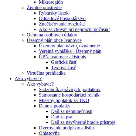
Mikroregión
Životné prostredie
Rybársky lístok
Odpadové hospodárstvo
Znečisťovanie ovzdušia
Ako sa chovať pri nepriazni počasia?
Ochrana osobných údajov
Územný plán obce Ivanovce
Územný plán návrh, oznámenie
Verejná vyhláška - Územný plán
ÚPN Ivanovce - čistopis
Grafická časť
Textová časť
Virtuálna prehliadka
Ako vybaviť?
Ako vybaviť?
Sadzobník správnych poplatkov
Samostatne hospodáriaci roľník
Miestny poplatok za TKO
Dane a poplatky
Daň za nehnuteľnosti
Daň za psa
Daň za nevýherné hracie prístroje
Overovanie podpisov a listín
Ohlasovňa