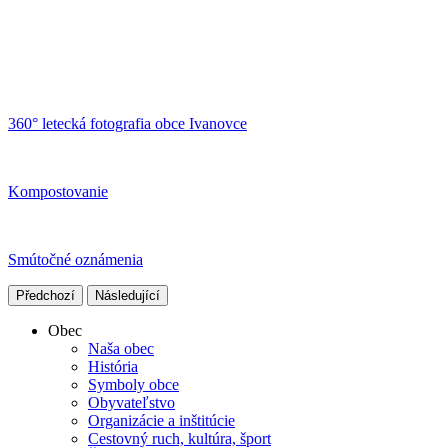
360° letecká fotografia obce Ivanovce
Kompostovanie
Smútočné oznámenia
Předchozí
Následující
Obec
Naša obec
História
Symboly obce
Obyvateľstvo
Organizácie a inštitúcie
Cestovný ruch, kultúra, šport