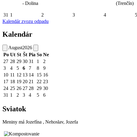
- Dolina
(Trenčín)
31
1
2
3
4
Kalendár zvozu odpadu
Kalendár
August
2026
Po
Ut
St
Št
Pia
So
Ne
27
28
29
30
31
1
2
3
4
5
6
7
8
9
10
11
12
13
14
15
16
17
18
19
20
21
22
23
24
25
26
27
28
29
30
31
1
2
3
4
5
6
Sviatok
Meniny má
Jozefína
, Nehoslav, Jozefa