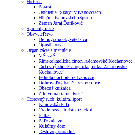
História
Povesť
Osídlenie "Skaly" v Ivanovciach
História ivanovského športu
Zeman Juraj Ďurikovič
Symboly obce
Obyvateľstvo
Demografia obyvateľstva
Opustili nás
Organizácie a inštitúcie
MŠ s ZŠ
Rímskokatolícka cirkev Adamovské Kochanovce
Cirkevný zbor Evanjelickej cirkvi Adamovské
Kochanovce
Jednota dôchodcov Ivanovce
Dobrovoľný hasičský zbor obce
Obecná knižnica
Zdravotná starostlivosť
Cestovný ruch, kultúra, šport
Ivanovská skala
Cyklotrasy a turistika v okolí
Futbal
Poľovníctvo
Kultúrny dom
Cestovný poriadok