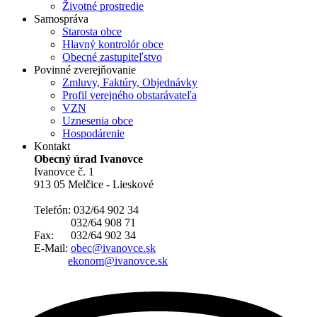
Životné prostredie
Samospráva
Starosta obce
Hlavný kontrolór obce
Obecné zastupiteľstvo
Povinné zverejňovanie
Zmluvy, Faktúry, Objednávky
Profil verejného obstarávateľa
VZN
Uznesenia obce
Hospodárenie
Kontakt
Obecný úrad Ivanovce
Ivanovce č. 1
913 05 Melčice - Lieskové
Telefón: 032/64 902 34
032/64 908 71
Fax: 032/64 902 34
E-Mail:
obec@ivanovce.sk
ekonom@ivanovce.sk