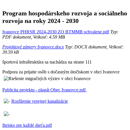
Program hospodárskeho rozvoja a sociálneho
rozvoja na roky 2024 - 2030
Ivanovce PHRSR 2024-2030 ZO BTMMB schvalene.pdf
Typ:
PDF dokument, Velkosť: 4.59 MB
Projektové zámery Ivanovce.docx
Typ: DOCX dokument, Velkosť:
39.59 kB
športová infraštruktúra sa nachádza na strane 111
Podpora za prijatie osôb s dočasným útočiskom v obci Ivanovce
Publicita projektu - plagát Obec Ivanovce.pdf
Rozšírenie verejnej kanalizácie
Ihrisko pre každé dieťa.pdf