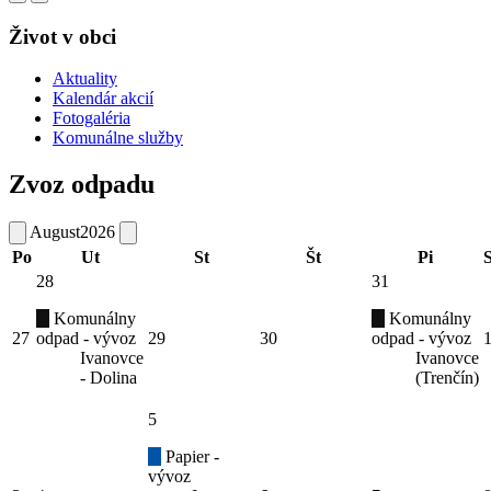
Život v obci
Aktuality
Kalendár akcií
Fotogaléria
Komunálne služby
Zvoz odpadu
August
2026
Po
Ut
St
Št
Pi
28
31
Komunálny
Komunálny
27
odpad - vývoz
29
30
odpad - vývoz
Ivanovce
Ivanovce
- Dolina
(Trenčín)
5
Papier -
vývoz