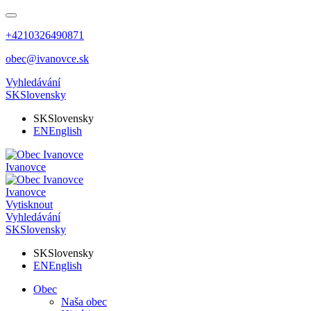
+4210326490871
obec@ivanovce.sk
Vyhledávání
SK
Slovensky
SK
Slovensky
EN
English
Ivanovce
Ivanovce
Vytisknout
Vyhledávání
SK
Slovensky
SK
Slovensky
EN
English
Obec
Naša obec