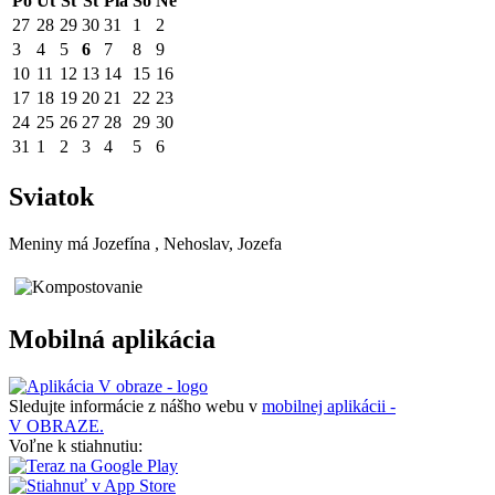
Po
Ut
St
Št
Pia
So
Ne
27
28
29
30
31
1
2
3
4
5
6
7
8
9
10
11
12
13
14
15
16
17
18
19
20
21
22
23
24
25
26
27
28
29
30
31
1
2
3
4
5
6
Sviatok
Meniny má
Jozefína
, Nehoslav, Jozefa
Mobilná aplikácia
Sledujte informácie z nášho webu v
mobilnej aplikácii -
V OBRAZE.
Voľne k stiahnutiu: