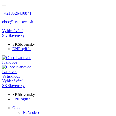
+4210326490871
obec@ivanovce.sk
Vyhledávání
SK
Slovensky
SK
Slovensky
EN
English
Ivanovce
Ivanovce
Vytisknout
Vyhledávání
SK
Slovensky
SK
Slovensky
EN
English
Obec
Naša obec