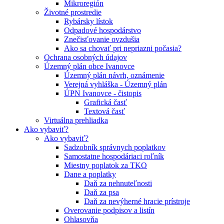
Mikroregión
Životné prostredie
Rybársky lístok
Odpadové hospodárstvo
Znečisťovanie ovzdušia
Ako sa chovať pri nepriazni počasia?
Ochrana osobných údajov
Územný plán obce Ivanovce
Územný plán návrh, oznámenie
Verejná vyhláška - Územný plán
ÚPN Ivanovce - čistopis
Grafická časť
Textová časť
Virtuálna prehliadka
Ako vybaviť?
Ako vybaviť?
Sadzobník správnych poplatkov
Samostatne hospodáriaci roľník
Miestny poplatok za TKO
Dane a poplatky
Daň za nehnuteľnosti
Daň za psa
Daň za nevýherné hracie prístroje
Overovanie podpisov a listín
Ohlasovňa