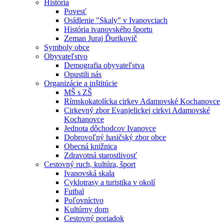
História
Povesť
Osídlenie "Skaly" v Ivanovciach
História ivanovského športu
Zeman Juraj Ďurikovič
Symboly obce
Obyvateľstvo
Demografia obyvateľstva
Opustili nás
Organizácie a inštitúcie
MŠ s ZŠ
Rímskokatolícka cirkev Adamovské Kochanovce
Cirkevný zbor Evanjelickej cirkvi Adamovské
Kochanovce
Jednota dôchodcov Ivanovce
Dobrovoľný hasičský zbor obce
Obecná knižnica
Zdravotná starostlivosť
Cestovný ruch, kultúra, šport
Ivanovská skala
Cyklotrasy a turistika v okolí
Futbal
Poľovníctvo
Kultúrny dom
Cestovný poriadok