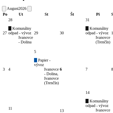
August
2026
Po
Ut
St
Št
Pi
28
31
Komunálny
Komunálny
27
odpad - vývoz
29
30
odpad - vývoz
Ivanovce
Ivanovce
- Dolina
(Trenčín)
5
Papier -
vývoz
3
4
Ivanovce
6
7
- Dolina,
Ivanovce
(Trenčín)
14
Komunálny
odpad - vývoz
11
Ivanovce
13