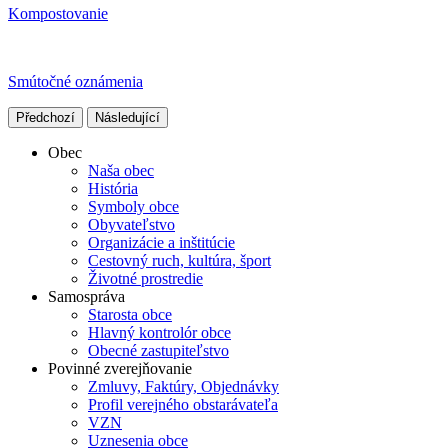
Kompostovanie
Smútočné oznámenia
Předchozí
Následující
Obec
Naša obec
História
Symboly obce
Obyvateľstvo
Organizácie a inštitúcie
Cestovný ruch, kultúra, šport
Životné prostredie
Samospráva
Starosta obce
Hlavný kontrolór obce
Obecné zastupiteľstvo
Povinné zverejňovanie
Zmluvy, Faktúry, Objednávky
Profil verejného obstarávateľa
VZN
Uznesenia obce