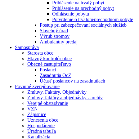
Prihlásenie na trvalý pobyt
Prihlásenie na prechodný pobyt
Odhlásenie pobytu
Potvrdenie o trvalom⁄prechodnom pobyte
Postup pri zabezpečovaní sociálnych služieb
Stavebný úrad
Výrub stromov
Ambulantný predaj
Samospráva
Starosta obce
Hlavný kontrolór obce
Obecné zastupiteľstvo
Poslanci
Zasadnutia OcZ
Účasť poslancov na zasadnutiach
Povinné zverejňovanie
Zmluvy, Faktúry, Objednávky
Zmluvy, faktúry a objednávky - archív
Verejné obstarávanie
VZN
Zápisnice
Uznesenia obce
Hospodárenie
Úradná tabuľa
Kanalizácia