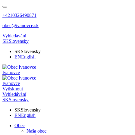
+4210326490871
obec@ivanovce.sk
Vyhledávání
SK
Slovensky
SK
Slovensky
EN
English
Ivanovce
Ivanovce
Vytisknout
Vyhledávání
SK
Slovensky
SK
Slovensky
EN
English
Obec
Naša obec