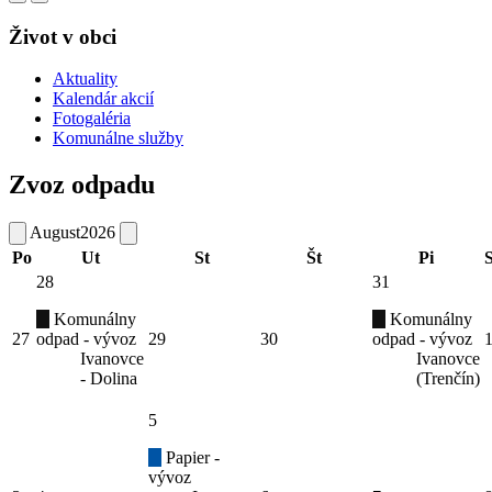
Život v obci
Aktuality
Kalendár akcií
Fotogaléria
Komunálne služby
Zvoz odpadu
August
2026
Po
Ut
St
Št
Pi
28
31
Komunálny
Komunálny
27
odpad - vývoz
29
30
odpad - vývoz
Ivanovce
Ivanovce
- Dolina
(Trenčín)
5
Papier -
vývoz