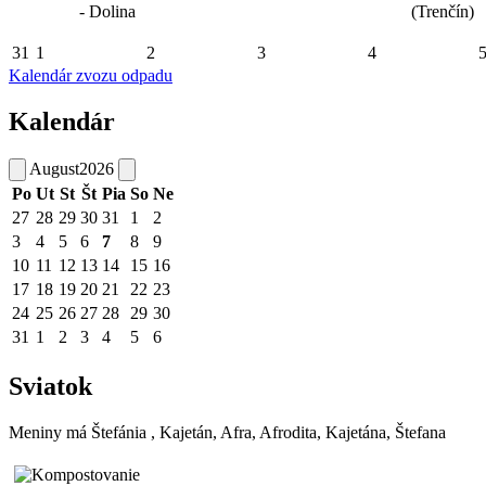
- Dolina
(Trenčín)
31
1
2
3
4
Kalendár zvozu odpadu
Kalendár
August
2026
Po
Ut
St
Št
Pia
So
Ne
27
28
29
30
31
1
2
3
4
5
6
7
8
9
10
11
12
13
14
15
16
17
18
19
20
21
22
23
24
25
26
27
28
29
30
31
1
2
3
4
5
6
Sviatok
Meniny má
Štefánia
, Kajetán, Afra, Afrodita, Kajetána, Štefana