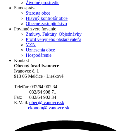
Životné prostredie
Samospráva
Starosta obce
Hlavný kontrolór obce
Obecné zastupiteľstvo
Povinné zverejňovanie
Zmluvy, Faktúry, Objednávky
Profil verejného obstarávateľa
VZN
Uznesenia obce
Hospodárenie
Kontakt
Obecný úrad Ivanovce
Ivanovce č. 1
913 05 Melčice - Lieskové
Telefón: 032/64 902 34
032/64 908 71
Fax: 032/64 902 34
E-Mail:
obec@ivanovce.sk
ekonom@ivanovce.sk