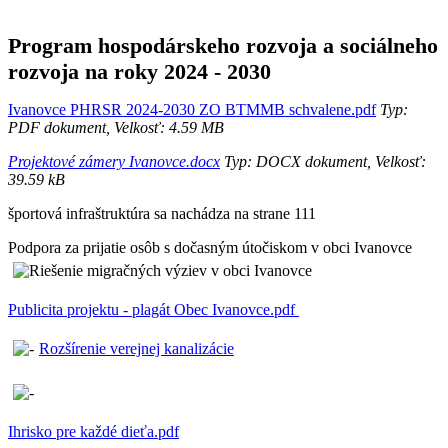
Program hospodárskeho rozvoja a sociálneho
rozvoja na roky 2024 - 2030
Ivanovce PHRSR 2024-2030 ZO BTMMB schvalene.pdf
Typ:
PDF dokument, Velkosť: 4.59 MB
Projektové zámery Ivanovce.docx
Typ: DOCX dokument, Velkosť:
39.59 kB
športová infraštruktúra sa nachádza na strane 111
Podpora za prijatie osôb s dočasným útočiskom v obci Ivanovce
Publicita projektu - plagát Obec Ivanovce.pdf
Rozšírenie verejnej kanalizácie
Ihrisko pre každé dieťa.pdf