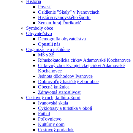
História
Povesť
Osídlenie "Skaly" v Ivanovciach
História ivanovského športu
Zeman Juraj Ďurikovič
Symboly obce
Obyvateľstvo
Demografia obyvateľstva
Opustili nás
Organizácie a inštitúcie
MŠ s ZŠ
Rímskokatolícka cirkev Adamovské Kochanovce
Cirkevný zbor Evanjelickej cirkvi Adamovské
Kochanovce
Jednota dôchodcov Ivanovce
Dobrovoľný hasičský zbor obce
Obecná knižnica
Zdravotná starostlivosť
Cestovný ruch, kultúra, šport
Ivanovská skala
Cyklotrasy a turistika v okolí
Futbal
Poľovníctvo
Kultúrny dom
Cestovný poriadok