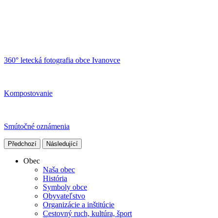
360° letecká fotografia obce Ivanovce
Kompostovanie
Smútočné oznámenia
Předchozí
Následující
Obec
Naša obec
História
Symboly obce
Obyvateľstvo
Organizácie a inštitúcie
Cestovný ruch, kultúra, šport