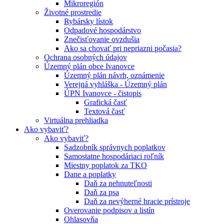
Mikroregión
Životné prostredie
Rybársky lístok
Odpadové hospodárstvo
Znečisťovanie ovzdušia
Ako sa chovať pri nepriazni počasia?
Ochrana osobných údajov
Územný plán obce Ivanovce
Územný plán návrh, oznámenie
Verejná vyhláška - Územný plán
ÚPN Ivanovce - čistopis
Grafická časť
Textová časť
Virtuálna prehliadka
Ako vybaviť?
Ako vybaviť?
Sadzobník správnych poplatkov
Samostatne hospodáriaci roľník
Miestny poplatok za TKO
Dane a poplatky
Daň za nehnuteľnosti
Daň za psa
Daň za nevýherné hracie prístroje
Overovanie podpisov a listín
Ohlasovňa