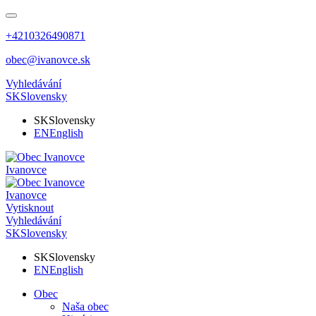
+4210326490871
obec@ivanovce.sk
Vyhledávání
SK
Slovensky
SK
Slovensky
EN
English
Ivanovce
Ivanovce
Vytisknout
Vyhledávání
SK
Slovensky
SK
Slovensky
EN
English
Obec
Naša obec