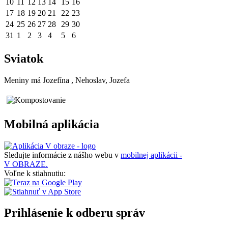
10
11
12
13
14
15
16
17
18
19
20
21
22
23
24
25
26
27
28
29
30
31
1
2
3
4
5
6
Sviatok
Meniny má
Jozefína
, Nehoslav, Jozefa
Mobilná aplikácia
Sledujte informácie z nášho webu v
mobilnej aplikácii -
V OBRAZE.
Voľne k stiahnutiu:
Prihlásenie k odberu správ