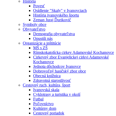
História
Povesť
Osídlenie "Skaly" v Ivanovciach
História ivanovského športu
Zeman Juraj Ďurikovič
Symboly obce
Obyvateľstvo
Demografia obyvateľstva
Opustili nás
Organizácie a inštitúcie
MŠ s ZŠ
Rímskokatolícka cirkev Adamovské Kochanovce
Cirkevný zbor Evanjelickej cirkvi Adamovské
Kochanovce
Jednota dôchodcov Ivanovce
Dobrovoľný hasičský zbor obce
Obecná knižnica
Zdravotná starostlivosť
Cestovný ruch, kultúra, šport
Ivanovská skala
Cyklotrasy a turistika v okolí
Futbal
Poľovníctvo
Kultúrny dom
Cestovný poriadok