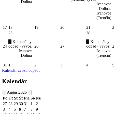
- Dolina
Ivanovce
- Dolina,
Ivanovce
(Trenčín)
17
18
19
20
21
25
28
Komunálny
Komunálny
24
odpad - vývoz
26
27
odpad - vývoz
Ivanovce
Ivanovce
- Dolina
(Trenčín)
31
1
2
3
4
Kalendár zvozu odpadu
Kalendár
August
2026
Po
Ut
St
Št
Pia
So
Ne
27
28
29
30
31
1
2
3
4
5
6
7
8
9