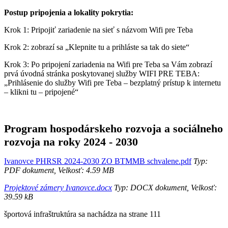
Postup pripojenia a lokality pokrytia:
Krok 1: Pripojiť zariadenie na sieť s názvom Wifi pre Teba
Krok 2: zobrazí sa „Klepnite tu a prihláste sa tak do siete“
Krok 3: Po pripojení zariadenia na Wifi pre Teba sa Vám zobrazí
prvá úvodná stránka poskytovanej služby WIFI PRE TEBA:
„Prihlásenie do služby Wifi pre Teba – bezplatný prístup k internetu
– klikni tu – pripojené“
Program hospodárskeho rozvoja a sociálneho
rozvoja na roky 2024 - 2030
Ivanovce PHRSR 2024-2030 ZO BTMMB schvalene.pdf
Typ:
PDF dokument, Velkosť: 4.59 MB
Projektové zámery Ivanovce.docx
Typ: DOCX dokument, Velkosť:
39.59 kB
športová infraštruktúra sa nachádza na strane 111