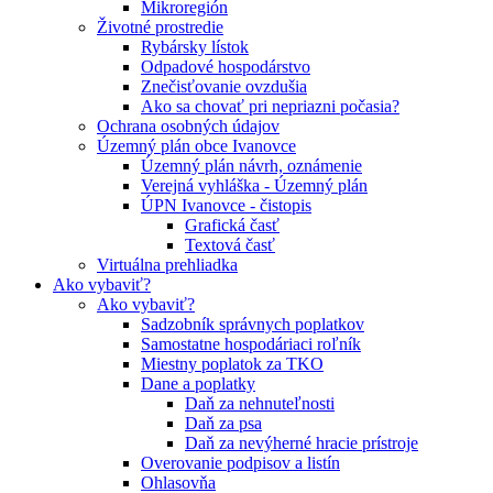
Mikroregión
Životné prostredie
Rybársky lístok
Odpadové hospodárstvo
Znečisťovanie ovzdušia
Ako sa chovať pri nepriazni počasia?
Ochrana osobných údajov
Územný plán obce Ivanovce
Územný plán návrh, oznámenie
Verejná vyhláška - Územný plán
ÚPN Ivanovce - čistopis
Grafická časť
Textová časť
Virtuálna prehliadka
Ako vybaviť?
Ako vybaviť?
Sadzobník správnych poplatkov
Samostatne hospodáriaci roľník
Miestny poplatok za TKO
Dane a poplatky
Daň za nehnuteľnosti
Daň za psa
Daň za nevýherné hracie prístroje
Overovanie podpisov a listín
Ohlasovňa