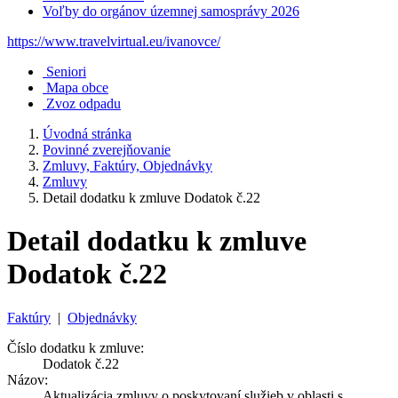
Voľby do orgánov územnej samosprávy 2026
https://www.travelvirtual.eu/ivanovce/
Seniori
Mapa obce
Zvoz odpadu
Úvodná stránka
Povinné zverejňovanie
Zmluvy, Faktúry, Objednávky
Zmluvy
Detail dodatku k zmluve Dodatok č.22
Detail dodatku k zmluve
Dodatok č.22
Faktúry
|
Objednávky
Číslo dodatku k zmluve:
Dodatok č.22
Názov:
Aktualizácia zmluvy o poskytovaní služieb v oblasti s