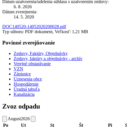
Dátum uzatvorenia/udelenia súhlasu s uzatvorením zmluvy:
6. 8. 2026
Dátum zverejnenia:
14. 5. 2020
DOC140520-14052020200028.pdf
Typ súboru: PDF dokument, Veľkosť: 1,21 MB
Povinné zverejňovanie
Zmluvy, Faktúry, Objednávky
Zmluvy, faktúry a objednávky - archív
Verejné obstarávanie
VZN
Zápisnice
Uznesenia obce
Hospodárenie
Úradná tabuľa
Kanalizácia
Zvoz odpadu
August
2026
Po
Ut
St
Št
Pi