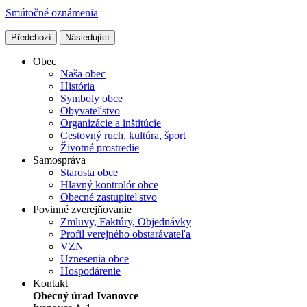
Smútočné oznámenia
Předchozí
Následující
Obec
Naša obec
História
Symboly obce
Obyvateľstvo
Organizácie a inštitúcie
Cestovný ruch, kultúra, šport
Životné prostredie
Samospráva
Starosta obce
Hlavný kontrolór obce
Obecné zastupiteľstvo
Povinné zverejňovanie
Zmluvy, Faktúry, Objednávky
Profil verejného obstarávateľa
VZN
Uznesenia obce
Hospodárenie
Kontakt
Obecný úrad Ivanovce