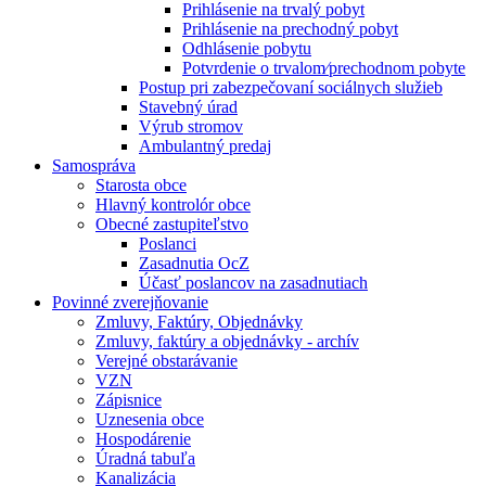
Prihlásenie na trvalý pobyt
Prihlásenie na prechodný pobyt
Odhlásenie pobytu
Potvrdenie o trvalom⁄prechodnom pobyte
Postup pri zabezpečovaní sociálnych služieb
Stavebný úrad
Výrub stromov
Ambulantný predaj
Samospráva
Starosta obce
Hlavný kontrolór obce
Obecné zastupiteľstvo
Poslanci
Zasadnutia OcZ
Účasť poslancov na zasadnutiach
Povinné zverejňovanie
Zmluvy, Faktúry, Objednávky
Zmluvy, faktúry a objednávky - archív
Verejné obstarávanie
VZN
Zápisnice
Uznesenia obce
Hospodárenie
Úradná tabuľa
Kanalizácia