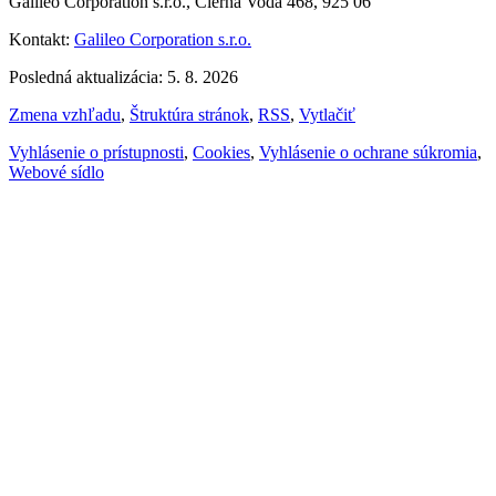
Galileo Corporation s.r.o., Čierna Voda 468, 925 06
Kontakt:
Galileo Corporation s.r.o.
Posledná aktualizácia: 5. 8. 2026
Zmena vzhľadu
,
Štruktúra stránok
,
RSS
,
Vytlačiť
Vyhlásenie o prístupnosti
,
Cookies
,
Vyhlásenie o ochrane súkromia
,
Webové sídlo