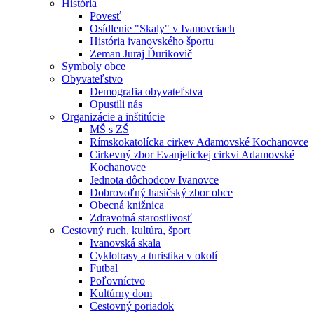
História
Povesť
Osídlenie "Skaly" v Ivanovciach
História ivanovského športu
Zeman Juraj Ďurikovič
Symboly obce
Obyvateľstvo
Demografia obyvateľstva
Opustili nás
Organizácie a inštitúcie
MŠ s ZŠ
Rímskokatolícka cirkev Adamovské Kochanovce
Cirkevný zbor Evanjelickej cirkvi Adamovské
Kochanovce
Jednota dôchodcov Ivanovce
Dobrovoľný hasičský zbor obce
Obecná knižnica
Zdravotná starostlivosť
Cestovný ruch, kultúra, šport
Ivanovská skala
Cyklotrasy a turistika v okolí
Futbal
Poľovníctvo
Kultúrny dom
Cestovný poriadok