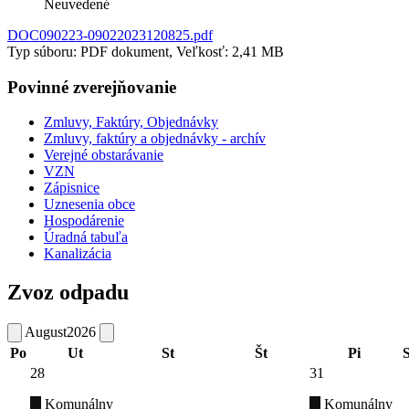
Neuvedené
DOC090223-09022023120825.pdf
Typ súboru: PDF dokument, Veľkosť: 2,41 MB
Povinné zverejňovanie
Zmluvy, Faktúry, Objednávky
Zmluvy, faktúry a objednávky - archív
Verejné obstarávanie
VZN
Zápisnice
Uznesenia obce
Hospodárenie
Úradná tabuľa
Kanalizácia
Zvoz odpadu
August
2026
Po
Ut
St
Št
Pi
28
31
Komunálny
Komunálny