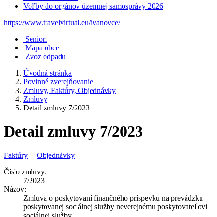
Voľby do orgánov územnej samosprávy 2026
https://www.travelvirtual.eu/ivanovce/
Seniori
Mapa obce
Zvoz odpadu
Úvodná stránka
Povinné zverejňovanie
Zmluvy, Faktúry, Objednávky
Zmluvy
Detail zmluvy 7/2023
Detail zmluvy 7/2023
Faktúry
|
Objednávky
Číslo zmluvy:
7/2023
Názov:
Zmluva o poskytovaní finančného príspevku na prevádzku
poskytovanej sociálnej služby neverejnému poskytovateľovi
sociálnej služby