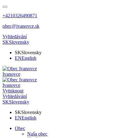
+4210326490871
obec@ivanovce.sk
Vyhledávání
SK
Slovensky
SK
Slovensky
EN
English
Ivanovce
Ivanovce
Vytisknout
Vyhledávání
SK
Slovensky
SK
Slovensky
EN
English
Obec
Naša obec