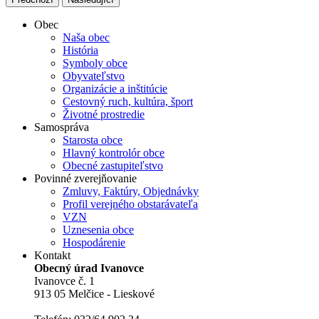
Obec
Naša obec
História
Symboly obce
Obyvateľstvo
Organizácie a inštitúcie
Cestovný ruch, kultúra, šport
Životné prostredie
Samospráva
Starosta obce
Hlavný kontrolór obce
Obecné zastupiteľstvo
Povinné zverejňovanie
Zmluvy, Faktúry, Objednávky
Profil verejného obstarávateľa
VZN
Uznesenia obce
Hospodárenie
Kontakt
Obecný úrad Ivanovce
Ivanovce č. 1
913 05 Melčice - Lieskové