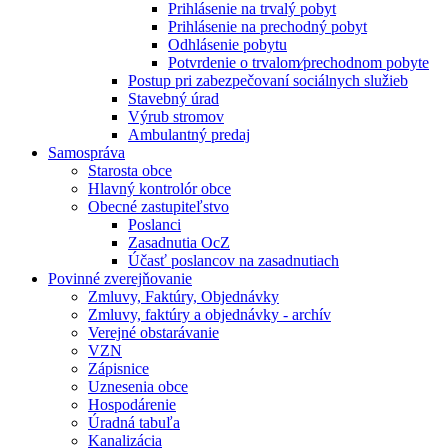
Prihlásenie na trvalý pobyt
Prihlásenie na prechodný pobyt
Odhlásenie pobytu
Potvrdenie o trvalom⁄prechodnom pobyte
Postup pri zabezpečovaní sociálnych služieb
Stavebný úrad
Výrub stromov
Ambulantný predaj
Samospráva
Starosta obce
Hlavný kontrolór obce
Obecné zastupiteľstvo
Poslanci
Zasadnutia OcZ
Účasť poslancov na zasadnutiach
Povinné zverejňovanie
Zmluvy, Faktúry, Objednávky
Zmluvy, faktúry a objednávky - archív
Verejné obstarávanie
VZN
Zápisnice
Uznesenia obce
Hospodárenie
Úradná tabuľa
Kanalizácia