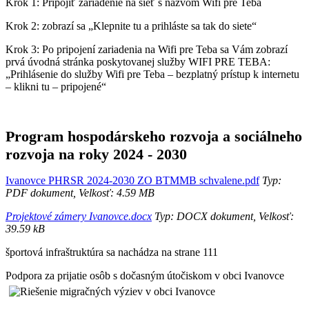
Krok 1: Pripojiť zariadenie na sieť s názvom Wifi pre Teba
Krok 2: zobrazí sa „Klepnite tu a prihláste sa tak do siete“
Krok 3: Po pripojení zariadenia na Wifi pre Teba sa Vám zobrazí
prvá úvodná stránka poskytovanej služby WIFI PRE TEBA:
„Prihlásenie do služby Wifi pre Teba – bezplatný prístup k internetu
– klikni tu – pripojené“
Program hospodárskeho rozvoja a sociálneho
rozvoja na roky 2024 - 2030
Ivanovce PHRSR 2024-2030 ZO BTMMB schvalene.pdf
Typ:
PDF dokument, Velkosť: 4.59 MB
Projektové zámery Ivanovce.docx
Typ: DOCX dokument, Velkosť:
39.59 kB
športová infraštruktúra sa nachádza na strane 111
Podpora za prijatie osôb s dočasným útočiskom v obci Ivanovce