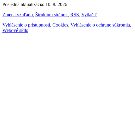
Posledná aktualizácia: 10. 8. 2026
Zmena vzhľadu
,
Štruktúra stránok
,
RSS
,
Vytlačiť
Vyhlásenie o prístupnosti
,
Cookies
,
Vyhlásenie o ochrane súkromia
,
Webové sídlo