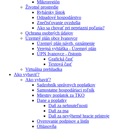
Mikroregión
Životné prostredie
Rybársky lístok
Odpadové hospodárstvo
Znečisťovanie ovzdušia
Ako sa chovať pri nepriazni počasia?
Ochrana osobných údajov
Územný plán obce Ivanovce
Územný plán návrh, oznámenie
Verejná vyhláška - Územný plán
ÚPN Ivanovce - čistopis
Grafická časť
Textová časť
Virtuálna prehliadka
Ako vybaviť?
Ako vybaviť?
Sadzobník správnych poplatkov
Samostatne hospodáriaci roľník
Miestny poplatok za TKO
Dane a poplatky
Daň za nehnuteľnosti
Daň za psa
Daň za nevýherné hracie prístroje
Overovanie podpisov a listín
Ohlasovňa