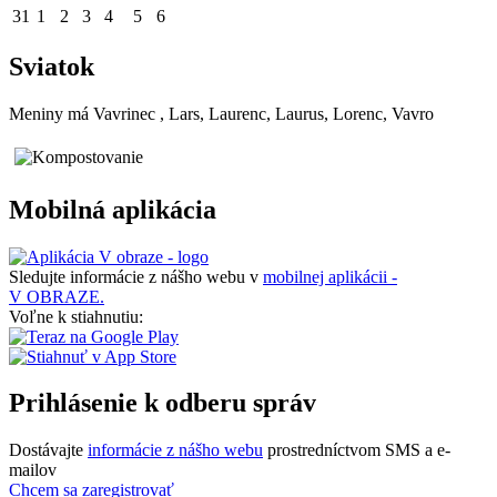
31
1
2
3
4
5
6
Sviatok
Meniny má
Vavrinec
, Lars, Laurenc, Laurus, Lorenc, Vavro
Mobilná aplikácia
Sledujte informácie z nášho webu v
mobilnej aplikácii -
V OBRAZE.
Voľne k stiahnutiu:
Prihlásenie k odberu správ
Dostávajte
informácie z nášho webu
prostredníctvom SMS a e-
mailov
Chcem sa zaregistrovať