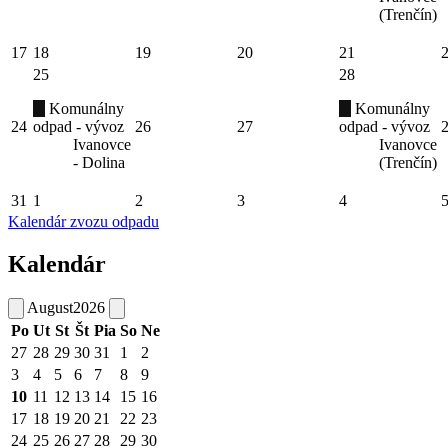
(Trenčín)
17
18
19
20
21
25
28
Komunálny
Komunálny
24
odpad - vývoz
26
27
odpad - vývoz
Ivanovce
Ivanovce
- Dolina
(Trenčín)
31
1
2
3
4
Kalendár zvozu odpadu
Kalendár
August
2026
Po
Ut
St
Št
Pia
So
Ne
27
28
29
30
31
1
2
3
4
5
6
7
8
9
10
11
12
13
14
15
16
17
18
19
20
21
22
23
24
25
26
27
28
29
30