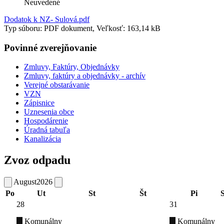
Neuvedené
Dodatok k NZ- Sulová.pdf
Typ súboru: PDF dokument, Veľkosť: 163,14 kB
Povinné zverejňovanie
Zmluvy, Faktúry, Objednávky
Zmluvy, faktúry a objednávky - archív
Verejné obstarávanie
VZN
Zápisnice
Uznesenia obce
Hospodárenie
Úradná tabuľa
Kanalizácia
Zvoz odpadu
August
2026
Po
Ut
St
Št
Pi
28
31
Komunálny
Komunálny