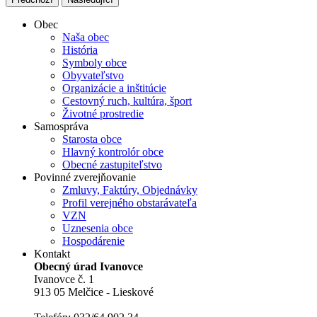
Obec
Naša obec
História
Symboly obce
Obyvateľstvo
Organizácie a inštitúcie
Cestovný ruch, kultúra, šport
Životné prostredie
Samospráva
Starosta obce
Hlavný kontrolór obce
Obecné zastupiteľstvo
Povinné zverejňovanie
Zmluvy, Faktúry, Objednávky
Profil verejného obstarávateľa
VZN
Uznesenia obce
Hospodárenie
Kontakt
Obecný úrad Ivanovce
Ivanovce č. 1
913 05 Melčice - Lieskové