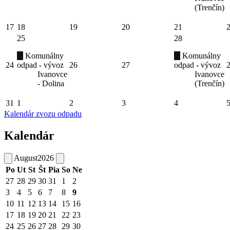
(Trenčín)
17
18
19
20
21
25
28
Komunálny
Komunálny
24
odpad - vývoz
26
27
odpad - vývoz
Ivanovce
Ivanovce
- Dolina
(Trenčín)
31
1
2
3
4
Kalendár zvozu odpadu
Kalendár
August
2026
Po
Ut
St
Št
Pia
So
Ne
27
28
29
30
31
1
2
3
4
5
6
7
8
9
10
11
12
13
14
15
16
17
18
19
20
21
22
23
24
25
26
27
28
29
30