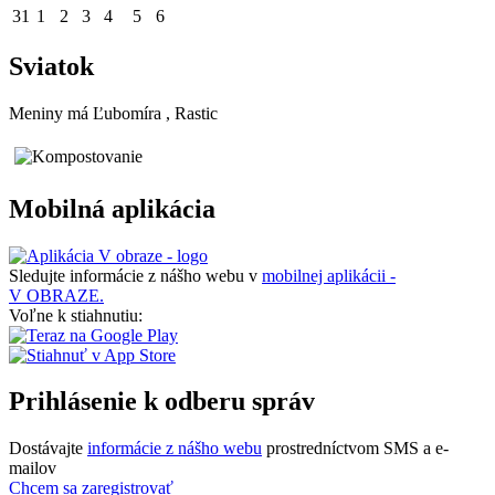
31
1
2
3
4
5
6
Sviatok
Meniny má
Ľubomíra
, Rastic
Mobilná aplikácia
Sledujte informácie z nášho webu v
mobilnej aplikácii -
V OBRAZE.
Voľne k stiahnutiu:
Prihlásenie k odberu správ
Dostávajte
informácie z nášho webu
prostredníctvom SMS a e-
mailov
Chcem sa zaregistrovať