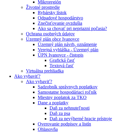
Mikroregión
Životné prostredie
Rybársky lístok
Odpadové hospodárstvo
Znečisťovanie ovzdušia
Ako sa chovať pri nepriazni počasia?
Ochrana osobných údajov
Územný plán obce Ivanovce
Územný plán návrh, oznámenie
Verejná vyhláška - Územný plán
ÚPN Ivanovce - čistopis
Grafická časť
Textová časť
Virtuálna prehliadka
Ako vybaviť?
Ako vybaviť?
Sadzobník správnych poplatkov
Samostatne hospodáriaci roľník
Miestny poplatok za TKO
Dane a poplatky
Daň za nehnuteľnosti
Daň za psa
Daň za nevýherné hracie prístroje
Overovanie podpisov a listín
Ohlasovňa