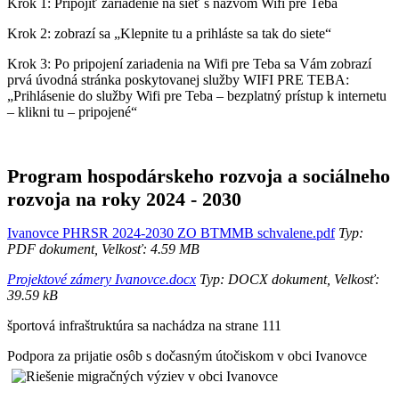
Krok 1: Pripojiť zariadenie na sieť s názvom Wifi pre Teba
Krok 2: zobrazí sa „Klepnite tu a prihláste sa tak do siete“
Krok 3: Po pripojení zariadenia na Wifi pre Teba sa Vám zobrazí
prvá úvodná stránka poskytovanej služby WIFI PRE TEBA:
„Prihlásenie do služby Wifi pre Teba – bezplatný prístup k internetu
– klikni tu – pripojené“
Program hospodárskeho rozvoja a sociálneho
rozvoja na roky 2024 - 2030
Ivanovce PHRSR 2024-2030 ZO BTMMB schvalene.pdf
Typ:
PDF dokument, Velkosť: 4.59 MB
Projektové zámery Ivanovce.docx
Typ: DOCX dokument, Velkosť:
39.59 kB
športová infraštruktúra sa nachádza na strane 111
Podpora za prijatie osôb s dočasným útočiskom v obci Ivanovce