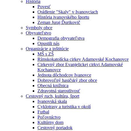
História
Povesť
Osídlenie "Skaly" v Ivanovciach
História ivanovského športu
Zeman Juraj Ďurikovič
Symboly obce
Obyvateľstvo
Demografia obyvateľstva
Opustili nás
Organizácie a inštitúcie
MŠ s ZŠ
Rímskokatolícka cirkev Adamovské Kochanovce
Cirkevný zbor Evanjelickej cirkvi Adamovské
Kochanovce
Jednota dôchodcov Ivanovce
Dobrovoľný hasičský zbor obce
Obecná knižnica
Zdravotná starostlivosť
Cestovný ruch, kultúra, šport
Ivanovská skala
Cyklotrasy a turistika v okolí
Futbal
Poľovníctvo
Kultúrny dom
Cestovný poriadok