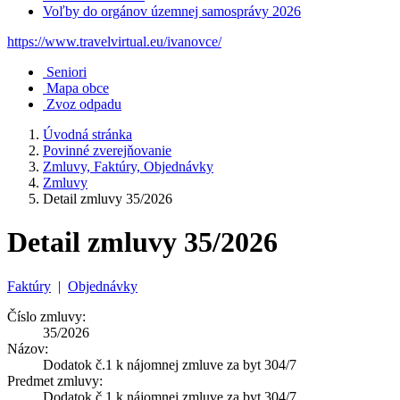
Voľby do orgánov územnej samosprávy 2026
https://www.travelvirtual.eu/ivanovce/
Seniori
Mapa obce
Zvoz odpadu
Úvodná stránka
Povinné zverejňovanie
Zmluvy, Faktúry, Objednávky
Zmluvy
Detail zmluvy 35/2026
Detail zmluvy 35/2026
Faktúry
|
Objednávky
Číslo zmluvy:
35/2026
Názov:
Dodatok č.1 k nájomnej zmluve za byt 304/7
Predmet zmluvy:
Dodatok č.1 k nájomnej zmluve za byt 304/7