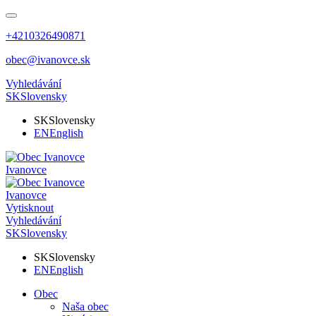
+4210326490871
obec@ivanovce.sk
Vyhledávání
SK
Slovensky
SK
Slovensky
EN
English
Ivanovce
Ivanovce
Vytisknout
Vyhledávání
SK
Slovensky
SK
Slovensky
EN
English
Obec
Naša obec