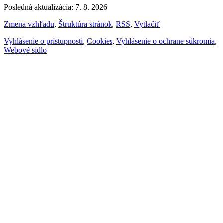
Posledná aktualizácia: 7. 8. 2026
Zmena vzhľadu
,
Štruktúra stránok
,
RSS
,
Vytlačiť
Vyhlásenie o prístupnosti
,
Cookies
,
Vyhlásenie o ochrane súkromia
,
Webové sídlo