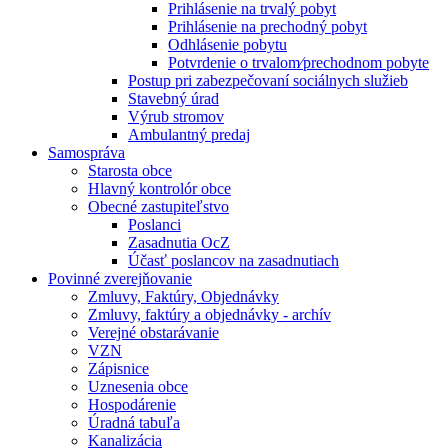
Prihlásenie na trvalý pobyt
Prihlásenie na prechodný pobyt
Odhlásenie pobytu
Potvrdenie o trvalom⁄prechodnom pobyte
Postup pri zabezpečovaní sociálnych služieb
Stavebný úrad
Výrub stromov
Ambulantný predaj
Samospráva
Starosta obce
Hlavný kontrolór obce
Obecné zastupiteľstvo
Poslanci
Zasadnutia OcZ
Účasť poslancov na zasadnutiach
Povinné zverejňovanie
Zmluvy, Faktúry, Objednávky
Zmluvy, faktúry a objednávky - archív
Verejné obstarávanie
VZN
Zápisnice
Uznesenia obce
Hospodárenie
Úradná tabuľa
Kanalizácia