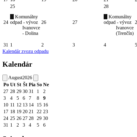
25
28
Komunálny
Komunálny
24
odpad - vývoz
26
27
odpad - vývoz
Ivanovce
Ivanovce
- Dolina
(Trenčín)
31
1
2
3
4
Kalendár zvozu odpadu
Kalendár
August
2026
Po
Ut
St
Št
Pia
So
Ne
27
28
29
30
31
1
2
3
4
5
6
7
8
9
10
11
12
13
14
15
16
17
18
19
20
21
22
23
24
25
26
27
28
29
30
31
1
2
3
4
5
6