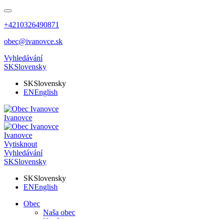
+4210326490871
obec@ivanovce.sk
Vyhledávání
SK
Slovensky
SK
Slovensky
EN
English
Ivanovce
Ivanovce
Vytisknout
Vyhledávání
SK
Slovensky
SK
Slovensky
EN
English
Obec
Naša obec