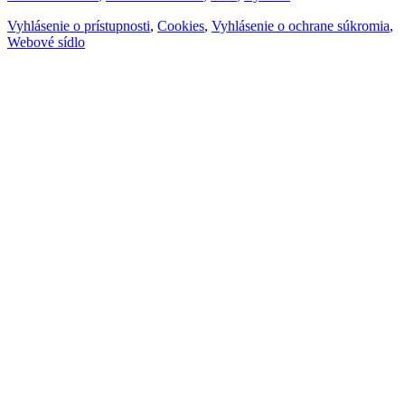
Vyhlásenie o prístupnosti
,
Cookies
,
Vyhlásenie o ochrane súkromia
,
Webové sídlo