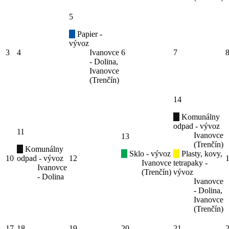
5
Papier -
vývoz
3
4
Ivanovce
6
7
- Dolina,
Ivanovce
(Trenčín)
14
Komunálny
odpad - vývoz
11
Ivanovce
13
(Trenčín)
Komunálny
Sklo - vývoz
Plasty, kovy,
10
odpad - vývoz
12
Ivanovce
tetrapaky -
Ivanovce
(Trenčín)
vývoz
- Dolina
Ivanovce
- Dolina,
Ivanovce
(Trenčín)
17
18
19
20
21