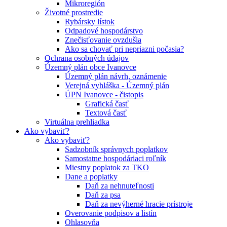
Mikroregión
Životné prostredie
Rybársky lístok
Odpadové hospodárstvo
Znečisťovanie ovzdušia
Ako sa chovať pri nepriazni počasia?
Ochrana osobných údajov
Územný plán obce Ivanovce
Územný plán návrh, oznámenie
Verejná vyhláška - Územný plán
ÚPN Ivanovce - čistopis
Grafická časť
Textová časť
Virtuálna prehliadka
Ako vybaviť?
Ako vybaviť?
Sadzobník správnych poplatkov
Samostatne hospodáriaci roľník
Miestny poplatok za TKO
Dane a poplatky
Daň za nehnuteľnosti
Daň za psa
Daň za nevýherné hracie prístroje
Overovanie podpisov a listín
Ohlasovňa