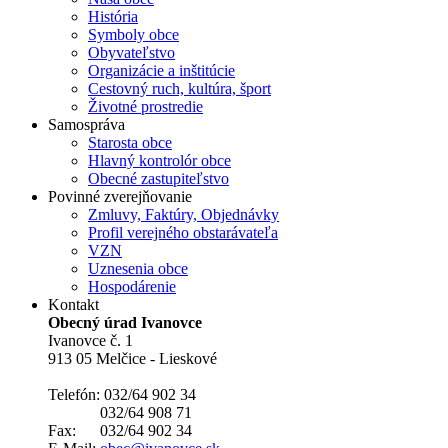
História
Symboly obce
Obyvateľstvo
Organizácie a inštitúcie
Cestovný ruch, kultúra, šport
Životné prostredie
Samospráva
Starosta obce
Hlavný kontrolór obce
Obecné zastupiteľstvo
Povinné zverejňovanie
Zmluvy, Faktúry, Objednávky
Profil verejného obstarávateľa
VZN
Uznesenia obce
Hospodárenie
Kontakt
Obecný úrad Ivanovce
Ivanovce č. 1
913 05 Melčice - Lieskové
Telefón: 032/64 902 34
032/64 908 71
Fax: 032/64 902 34