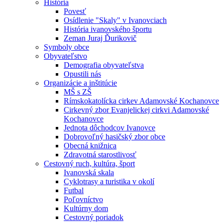
História
Povesť
Osídlenie "Skaly" v Ivanovciach
História ivanovského športu
Zeman Juraj Ďurikovič
Symboly obce
Obyvateľstvo
Demografia obyvateľstva
Opustili nás
Organizácie a inštitúcie
MŠ s ZŠ
Rímskokatolícka cirkev Adamovské Kochanovce
Cirkevný zbor Evanjelickej cirkvi Adamovské
Kochanovce
Jednota dôchodcov Ivanovce
Dobrovoľný hasičský zbor obce
Obecná knižnica
Zdravotná starostlivosť
Cestovný ruch, kultúra, šport
Ivanovská skala
Cyklotrasy a turistika v okolí
Futbal
Poľovníctvo
Kultúrny dom
Cestovný poriadok