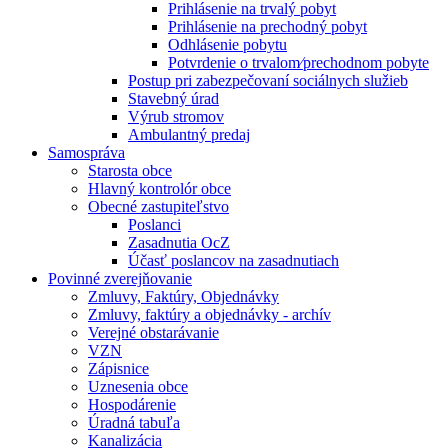
Prihlásenie na trvalý pobyt
Prihlásenie na prechodný pobyt
Odhlásenie pobytu
Potvrdenie o trvalom⁄prechodnom pobyte
Postup pri zabezpečovaní sociálnych služieb
Stavebný úrad
Výrub stromov
Ambulantný predaj
Samospráva
Starosta obce
Hlavný kontrolór obce
Obecné zastupiteľstvo
Poslanci
Zasadnutia OcZ
Účasť poslancov na zasadnutiach
Povinné zverejňovanie
Zmluvy, Faktúry, Objednávky
Zmluvy, faktúry a objednávky - archív
Verejné obstarávanie
VZN
Zápisnice
Uznesenia obce
Hospodárenie
Úradná tabuľa
Kanalizácia