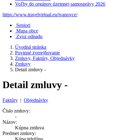
Voľby do orgánov územnej samosprávy 2026
https://www.travelvirtual.eu/ivanovce/
Seniori
Mapa obce
Zvoz odpadu
Úvodná stránka
Povinné zverejňovanie
Zmluvy, Faktúry, Objednávky
Zmluvy
Detail zmluvy -
Detail zmluvy -
Faktúry
|
Objednávky
Číslo zmluvy:
-
Názov:
Kúpna zmluva
Predmet zmluvy:
Kúpa telefónu