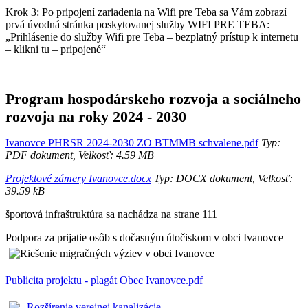
Krok 3: Po pripojení zariadenia na Wifi pre Teba sa Vám zobrazí
prvá úvodná stránka poskytovanej služby WIFI PRE TEBA:
„Prihlásenie do služby Wifi pre Teba – bezplatný prístup k internetu
– klikni tu – pripojené“
Program hospodárskeho rozvoja a sociálneho
rozvoja na roky 2024 - 2030
Ivanovce PHRSR 2024-2030 ZO BTMMB schvalene.pdf
Typ:
PDF dokument, Velkosť: 4.59 MB
Projektové zámery Ivanovce.docx
Typ: DOCX dokument, Velkosť:
39.59 kB
športová infraštruktúra sa nachádza na strane 111
Podpora za prijatie osôb s dočasným útočiskom v obci Ivanovce
Publicita projektu - plagát Obec Ivanovce.pdf
Rozšírenie verejnej kanalizácie