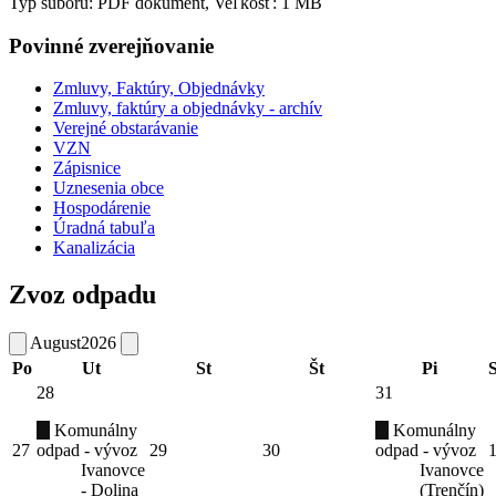
Typ súboru: PDF dokument, Veľkosť: 1 MB
Povinné zverejňovanie
Zmluvy, Faktúry, Objednávky
Zmluvy, faktúry a objednávky - archív
Verejné obstarávanie
VZN
Zápisnice
Uznesenia obce
Hospodárenie
Úradná tabuľa
Kanalizácia
Zvoz odpadu
August
2026
Po
Ut
St
Št
Pi
28
31
Komunálny
Komunálny
27
odpad - vývoz
29
30
odpad - vývoz
Ivanovce
Ivanovce
- Dolina
(Trenčín)