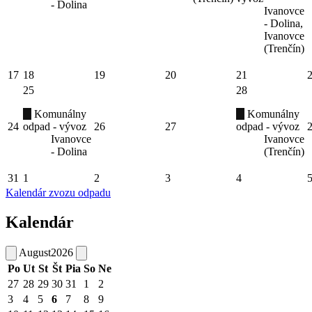
- Dolina
Ivanovce
- Dolina,
Ivanovce
(Trenčín)
17
18
19
20
21
25
28
Komunálny
Komunálny
24
odpad - vývoz
26
27
odpad - vývoz
Ivanovce
Ivanovce
- Dolina
(Trenčín)
31
1
2
3
4
Kalendár zvozu odpadu
Kalendár
August
2026
Po
Ut
St
Št
Pia
So
Ne
27
28
29
30
31
1
2
3
4
5
6
7
8
9