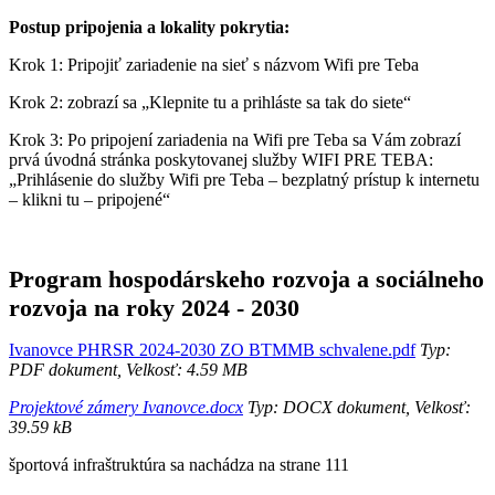
Postup pripojenia a lokality pokrytia:
Krok 1: Pripojiť zariadenie na sieť s názvom Wifi pre Teba
Krok 2: zobrazí sa „Klepnite tu a prihláste sa tak do siete“
Krok 3: Po pripojení zariadenia na Wifi pre Teba sa Vám zobrazí
prvá úvodná stránka poskytovanej služby WIFI PRE TEBA:
„Prihlásenie do služby Wifi pre Teba – bezplatný prístup k internetu
– klikni tu – pripojené“
Program hospodárskeho rozvoja a sociálneho
rozvoja na roky 2024 - 2030
Ivanovce PHRSR 2024-2030 ZO BTMMB schvalene.pdf
Typ:
PDF dokument, Velkosť: 4.59 MB
Projektové zámery Ivanovce.docx
Typ: DOCX dokument, Velkosť:
39.59 kB
športová infraštruktúra sa nachádza na strane 111