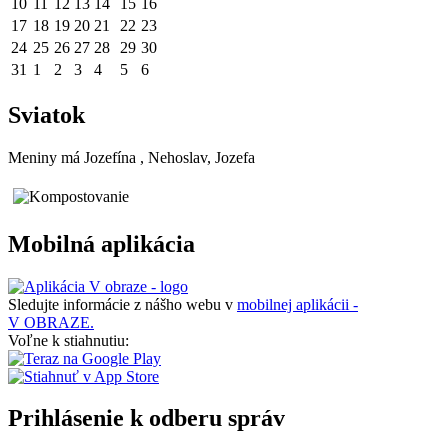
10
11
12
13
14
15
16
17
18
19
20
21
22
23
24
25
26
27
28
29
30
31
1
2
3
4
5
6
Sviatok
Meniny má
Jozefína
, Nehoslav, Jozefa
Mobilná aplikácia
Sledujte informácie z nášho webu v
mobilnej aplikácii -
V OBRAZE.
Voľne k stiahnutiu:
Prihlásenie k odberu správ