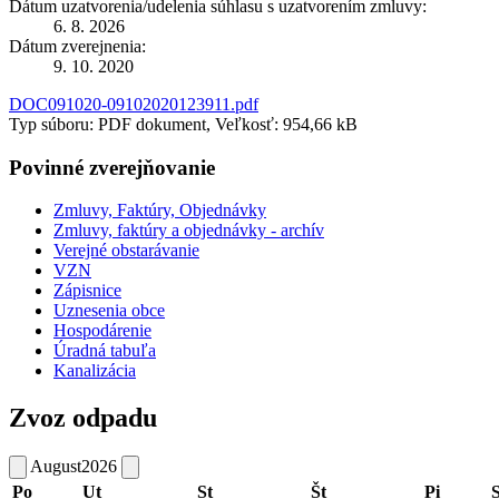
Dátum uzatvorenia/udelenia súhlasu s uzatvorením zmluvy:
6. 8. 2026
Dátum zverejnenia:
9. 10. 2020
DOC091020-09102020123911.pdf
Typ súboru: PDF dokument, Veľkosť: 954,66 kB
Povinné zverejňovanie
Zmluvy, Faktúry, Objednávky
Zmluvy, faktúry a objednávky - archív
Verejné obstarávanie
VZN
Zápisnice
Uznesenia obce
Hospodárenie
Úradná tabuľa
Kanalizácia
Zvoz odpadu
August
2026
Po
Ut
St
Št
Pi