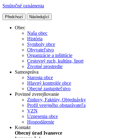
Smútočné oznámenia
Předchozí
Následující
Obec
Naša obec
História
Symboly obce
Obyvateľstvo
Organizácie a inštitúcie
Cestovný ruch, kultúra, šport
Životné prostredie
Samospráva
Starosta obce
Hlavný kontrolór obce
Obecné zastupiteľstvo
Povinné zverejňovanie
Zmluvy, Faktúry, Objednávky
Profil verejného obstarávateľa
VZN
Uznesenia obce
Hospodárenie
Kontakt
Obecný úrad Ivanovce