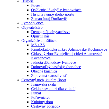
História
Povesť
Osídlenie "Skaly" v Ivanovciach
História ivanovského športu
Zeman Juraj Ďurikovič
Symboly obce
Obyvateľstvo
Demografia obyvateľstva
Opustili nás
Organizácie a inštitúcie
MŠ s ZŠ
Rímskokatolícka cirkev Adamovské Kochanovce
Cirkevný zbor Evanjelickej cirkvi Adamovské
Kochanovce
Jednota dôchodcov Ivanovce
Dobrovoľný hasičský zbor obce
Obecná knižnica
Zdravotná starostlivosť
Cestovný ruch, kultúra, šport
Ivanovská skala
Cyklotrasy a turistika v okolí
Futbal
Poľovníctvo
Kultúrny dom
Cestovný poriadok