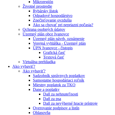
Mikroregión
Životné prostredie
Rybársky lístok
Odpadové hospodárstvo
Znečisťovanie ovzdušia
Ako sa chovať pri nepriazni počasia?
Ochrana osobných údajov
Územný plán obce Ivanovce
Územný plán návrh, oznámenie
Verejná vyhláška - Územný plán
ÚPN Ivanovce - čistopis
Grafická časť
Textová časť
Virtuálna prehliadka
Ako vybaviť?
Ako vybaviť?
Sadzobník správnych poplatkov
Samostatne hospodáriaci roľník
Miestny poplatok za TKO
Dane a poplatky
Daň za nehnuteľnosti
Daň za psa
Daň za nevýherné hracie prístroje
Overovanie podpisov a listín
Ohlasovňa