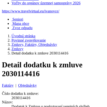
Voľby do orgánov územnej samosprávy 2026
https://www.travelvirtual.eu/ivanovce/
Seniori
Mapa obce
Zvoz odpadu
Úvodná stránka
Povinné zverejňovanie
Zmluvy, Faktúry, Objednávky
Zmluvy
Detail dodatku k zmluve 2030114416
Detail dodatku k zmluve
2030114416
Faktúry
|
Objednávky
Číslo dodatku k zmluve:
2030114416
Názov:
Dodatok k Zmluve o poskytovaní verejných služieb