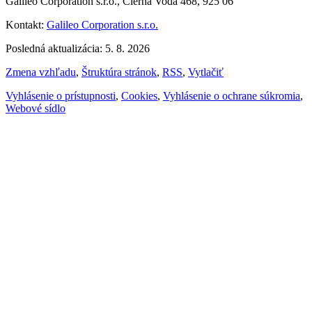
Galileo Corporation s.r.o., Čierna Voda 468, 925 06
Kontakt:
Galileo Corporation s.r.o.
Posledná aktualizácia: 5. 8. 2026
Zmena vzhľadu
,
Štruktúra stránok
,
RSS
,
Vytlačiť
Vyhlásenie o prístupnosti
,
Cookies
,
Vyhlásenie o ochrane súkromia
,
Webové sídlo