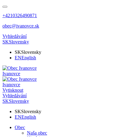
+4210326490871
obec@ivanovce.sk
Vyhledávání
SK
Slovensky
SK
Slovensky
EN
English
Ivanovce
Ivanovce
Vytisknout
Vyhledávání
SK
Slovensky
SK
Slovensky
EN
English
Obec
Naša obec