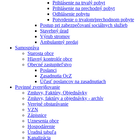
Prihlásenie na trvalý pobyt
Prihlásenie na prechodný pobyt
Odhlásenie pobytu
Potvrdenie o trvalom⁄prechodnom pobyte
Postup pri zabezpečovaní sociálnych služieb
Stavebný úrad
Výrub stromov
Ambulantný predaj
Samospráva
Starosta obce
Hlavný kontrolór obce
Obecné zastupiteľstvo
Poslanci
Zasadnutia OcZ
Účasť poslancov na zasadnutiach
Povinné zverejňovanie
Zmluvy, Faktúry, Objednávky
Zmluvy, faktúry a objednávky - archív
Verejné obstarávanie
VZN
Zápisnice
Uznesenia obce
Hospodárenie
Úradná tabuľa
Kanalizácia