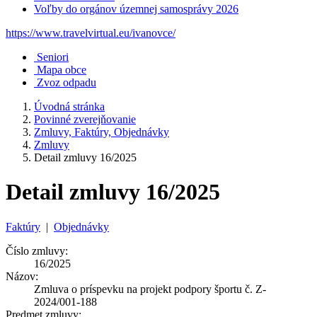
Voľby do orgánov územnej samosprávy 2026
https://www.travelvirtual.eu/ivanovce/
Seniori
Mapa obce
Zvoz odpadu
Úvodná stránka
Povinné zverejňovanie
Zmluvy, Faktúry, Objednávky
Zmluvy
Detail zmluvy 16/2025
Detail zmluvy 16/2025
Faktúry
|
Objednávky
Číslo zmluvy:
16/2025
Názov:
Zmluva o príspevku na projekt podpory športu č. Z-
2024/001-188
Predmet zmluvy: