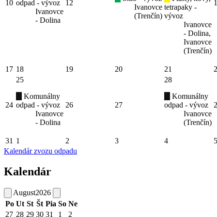
10
odpad - vývoz
12
Ivanovce
tetrapaky -
Ivanovce
(Trenčín)
vývoz
- Dolina
Ivanovce
- Dolina,
Ivanovce
(Trenčín)
17
18
19
20
21
25
28
Komunálny
Komunálny
24
odpad - vývoz
26
27
odpad - vývoz
Ivanovce
Ivanovce
- Dolina
(Trenčín)
31
1
2
3
4
Kalendár zvozu odpadu
Kalendár
August
2026
Po
Ut
St
Št
Pia
So
Ne
27
28
29
30
31
1
2