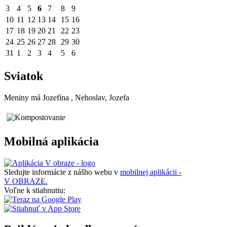
3
4
5
6
7
8
9
10
11
12
13
14
15
16
17
18
19
20
21
22
23
24
25
26
27
28
29
30
31
1
2
3
4
5
6
Sviatok
Meniny má
Jozefína
, Nehoslav, Jozefa
Mobilná aplikácia
Sledujte informácie z nášho webu v
mobilnej aplikácii -
V OBRAZE.
Voľne k stiahnutiu: