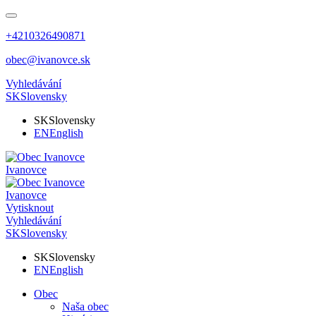
+4210326490871
obec@ivanovce.sk
Vyhledávání
SK
Slovensky
SK
Slovensky
EN
English
Ivanovce
Ivanovce
Vytisknout
Vyhledávání
SK
Slovensky
SK
Slovensky
EN
English
Obec
Naša obec