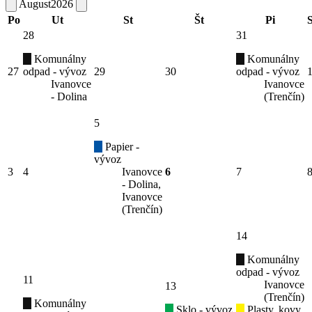
August
2026
Po
Ut
St
Št
Pi
28
31
Komunálny
Komunálny
27
odpad - vývoz
29
30
odpad - vývoz
Ivanovce
Ivanovce
- Dolina
(Trenčín)
5
Papier -
vývoz
3
4
Ivanovce
6
7
- Dolina,
Ivanovce
(Trenčín)
14
Komunálny
odpad - vývoz
11
Ivanovce
13
(Trenčín)
Komunálny
Sklo - vývoz
Plasty, kovy,