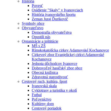
História
Povesť
Osídlenie "Skaly" v Ivanovciach
História ivanovského športu
Zeman Juraj Ďurikovič
Symboly obce
Obyvateľstvo
Demografia obyvateľstva
Opustili nás
Organizácie a inštitúcie
MŠ s ZŠ
Rímskokatolícka cirkev Adamovské Kochanovce
Cirkevný zbor Evanjelickej cirkvi Adamovské
Kochanovce
Jednota dôchodcov Ivanovce
Dobrovoľný hasičský zbor obce
Obecná knižnica
Zdravotná starostlivosť
Cestovný ruch, kultúra, šport
Ivanovská skala
Cyklotrasy a turistika v okolí
Futbal
Poľovníctvo
Kultúrny dom
Cestovný poriadok