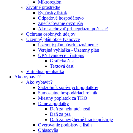
Mikroregión
Životné prostredie
Rybársky lístok
Odpadové hospodárstvo
Znečisťovanie ovzdušia
Ako sa chovať pri nepriazni počasia?
Ochrana osobných údajov
Územný plán obce Ivanovce
Územný plán návrh, oznámenie
Verejná vyhláška - Územný plán
ÚPN Ivanovce - čistopis
Grafická časť
Textová časť
Virtuálna prehliadka
Ako vybaviť?
Ako vybaviť?
Sadzobník správnych poplatkov
Samostatne hospodáriaci roľník
Miestny poplatok za TKO
Dane a poplatky
Daň za nehnuteľnosti
Daň za psa
Daň za nevýherné hracie prístroje
Overovanie podpisov a listín
Ohlasovňa