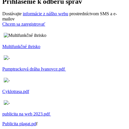
Prihlásenie k odberu správ
Dostávajte
informácie z nášho webu
prostredníctvom SMS a e-
mailov
Chcem sa zaregistrovať
Multifunkčné ihrisko
Pumptracková dráha Ivanovce.pdf
Cyklotrasa.pdf
publicita na web 2023.pdf
Publicita plagat.pd
f