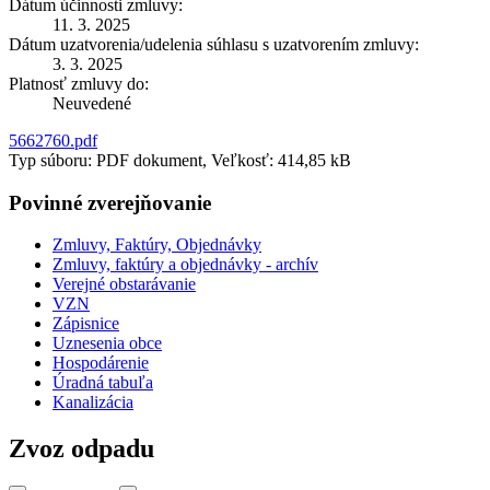
Dátum účinnosti zmluvy:
11. 3. 2025
Dátum uzatvorenia/udelenia súhlasu s uzatvorením zmluvy:
3. 3. 2025
Platnosť zmluvy do:
Neuvedené
5662760.pdf
Typ súboru: PDF dokument, Veľkosť: 414,85 kB
Povinné zverejňovanie
Zmluvy, Faktúry, Objednávky
Zmluvy, faktúry a objednávky - archív
Verejné obstarávanie
VZN
Zápisnice
Uznesenia obce
Hospodárenie
Úradná tabuľa
Kanalizácia
Zvoz odpadu