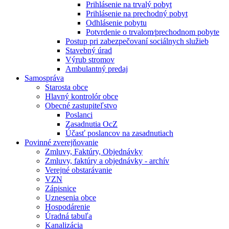
Prihlásenie na trvalý pobyt
Prihlásenie na prechodný pobyt
Odhlásenie pobytu
Potvrdenie o trvalom⁄prechodnom pobyte
Postup pri zabezpečovaní sociálnych služieb
Stavebný úrad
Výrub stromov
Ambulantný predaj
Samospráva
Starosta obce
Hlavný kontrolór obce
Obecné zastupiteľstvo
Poslanci
Zasadnutia OcZ
Účasť poslancov na zasadnutiach
Povinné zverejňovanie
Zmluvy, Faktúry, Objednávky
Zmluvy, faktúry a objednávky - archív
Verejné obstarávanie
VZN
Zápisnice
Uznesenia obce
Hospodárenie
Úradná tabuľa
Kanalizácia