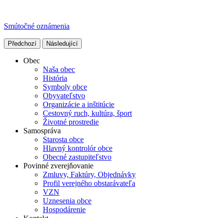
Smútočné oznámenia
Předchozí
Následující
Obec
Naša obec
História
Symboly obce
Obyvateľstvo
Organizácie a inštitúcie
Cestovný ruch, kultúra, šport
Životné prostredie
Samospráva
Starosta obce
Hlavný kontrolór obce
Obecné zastupiteľstvo
Povinné zverejňovanie
Zmluvy, Faktúry, Objednávky
Profil verejného obstarávateľa
VZN
Uznesenia obce
Hospodárenie