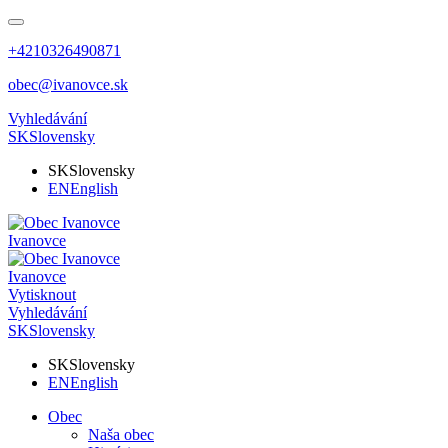
+4210326490871
obec@ivanovce.sk
Vyhledávání
SK
Slovensky
SK
Slovensky
EN
English
Ivanovce
Ivanovce
Vytisknout
Vyhledávání
SK
Slovensky
SK
Slovensky
EN
English
Obec
Naša obec