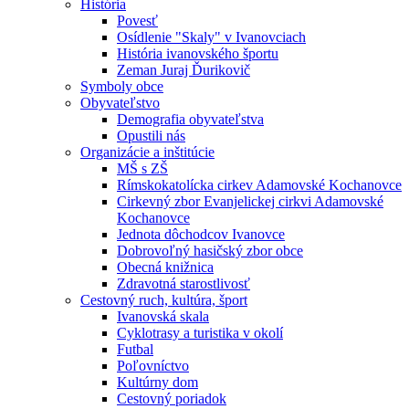
História
Povesť
Osídlenie "Skaly" v Ivanovciach
História ivanovského športu
Zeman Juraj Ďurikovič
Symboly obce
Obyvateľstvo
Demografia obyvateľstva
Opustili nás
Organizácie a inštitúcie
MŠ s ZŠ
Rímskokatolícka cirkev Adamovské Kochanovce
Cirkevný zbor Evanjelickej cirkvi Adamovské
Kochanovce
Jednota dôchodcov Ivanovce
Dobrovoľný hasičský zbor obce
Obecná knižnica
Zdravotná starostlivosť
Cestovný ruch, kultúra, šport
Ivanovská skala
Cyklotrasy a turistika v okolí
Futbal
Poľovníctvo
Kultúrny dom
Cestovný poriadok