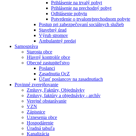
Prihlásenie na trvalý pobyt
Prihlásenie na prechodný pobyt
Odhlásenie pobytu
Potvrdenie o trvalom⁄prechodnom pobyte
Postup pri zabezpečovaní sociálnych služieb
Stavebný úrad
Výrub stromov
Ambulantný predaj
Samospráva
Starosta obce
Hlavný kontrolór obce
Obecné zastupiteľstvo
Poslanci
Zasadnutia OcZ
Účasť poslancov na zasadnutiach
Povinné zverejňovanie
Zmluvy, Faktúry, Objednávky
Zmluvy, faktúry a objednávky - archív
Verejné obstarávanie
VZN
Zápisnice
Uznesenia obce
Hospodárenie
Úradná tabuľa
Kanalizácia