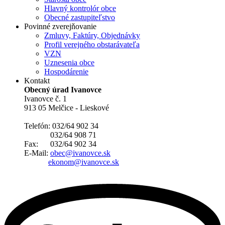
Hlavný kontrolór obce
Obecné zastupiteľstvo
Povinné zverejňovanie
Zmluvy, Faktúry, Objednávky
Profil verejného obstarávateľa
VZN
Uznesenia obce
Hospodárenie
Kontakt
Obecný úrad Ivanovce
Ivanovce č. 1
913 05 Melčice - Lieskové
Telefón: 032/64 902 34
032/64 908 71
Fax: 032/64 902 34
E-Mail:
obec@ivanovce.sk
ekonom@ivanovce.sk