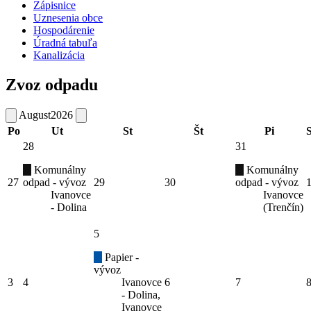
Zápisnice
Uznesenia obce
Hospodárenie
Úradná tabuľa
Kanalizácia
Zvoz odpadu
August
2026
Po
Ut
St
Št
Pi
28
31
Komunálny
Komunálny
27
odpad - vývoz
29
30
odpad - vývoz
Ivanovce
Ivanovce
- Dolina
(Trenčín)
5
Papier -
vývoz
3
4
Ivanovce
6
7
- Dolina,
Ivanovce