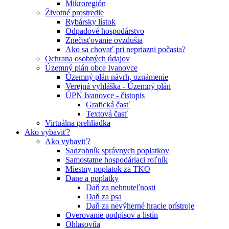
Mikroregión
Životné prostredie
Rybársky lístok
Odpadové hospodárstvo
Znečisťovanie ovzdušia
Ako sa chovať pri nepriazni počasia?
Ochrana osobných údajov
Územný plán obce Ivanovce
Územný plán návrh, oznámenie
Verejná vyhláška - Územný plán
ÚPN Ivanovce - čistopis
Grafická časť
Textová časť
Virtuálna prehliadka
Ako vybaviť?
Ako vybaviť?
Sadzobník správnych poplatkov
Samostatne hospodáriaci roľník
Miestny poplatok za TKO
Dane a poplatky
Daň za nehnuteľnosti
Daň za psa
Daň za nevýherné hracie prístroje
Overovanie podpisov a listín
Ohlasovňa