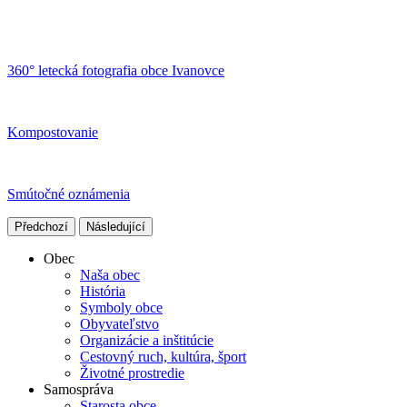
360° letecká fotografia obce Ivanovce
Kompostovanie
Smútočné oznámenia
Předchozí
Následující
Obec
Naša obec
História
Symboly obce
Obyvateľstvo
Organizácie a inštitúcie
Cestovný ruch, kultúra, šport
Životné prostredie
Samospráva
Starosta obce