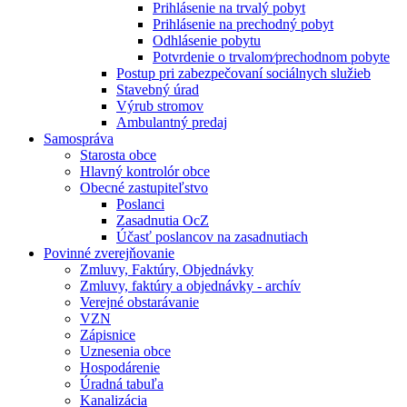
Prihlásenie na trvalý pobyt
Prihlásenie na prechodný pobyt
Odhlásenie pobytu
Potvrdenie o trvalom⁄prechodnom pobyte
Postup pri zabezpečovaní sociálnych služieb
Stavebný úrad
Výrub stromov
Ambulantný predaj
Samospráva
Starosta obce
Hlavný kontrolór obce
Obecné zastupiteľstvo
Poslanci
Zasadnutia OcZ
Účasť poslancov na zasadnutiach
Povinné zverejňovanie
Zmluvy, Faktúry, Objednávky
Zmluvy, faktúry a objednávky - archív
Verejné obstarávanie
VZN
Zápisnice
Uznesenia obce
Hospodárenie
Úradná tabuľa
Kanalizácia