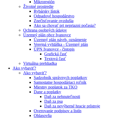
Mikroregión
Životné prostredie
Rybársky lístok
Odpadové hospodárstvo
Znečisťovanie ovzdušia
Ako sa chovať pri nepriazni počasia?
Ochrana osobných údajov
Územný plán obce Ivanovce
Územný plán návrh, oznámenie
Verejná vyhláška - Územný plán
ÚPN Ivanovce - čistopis
Grafická časť
Textová časť
Virtuálna prehliadka
Ako vybaviť?
Ako vybaviť?
Sadzobník správnych poplatkov
Samostatne hospodáriaci roľník
Miestny poplatok za TKO
Dane a poplatky
Daň za nehnuteľnosti
Daň za psa
Daň za nevýherné hracie prístroje
Overovanie podpisov a listín
Ohlasovňa