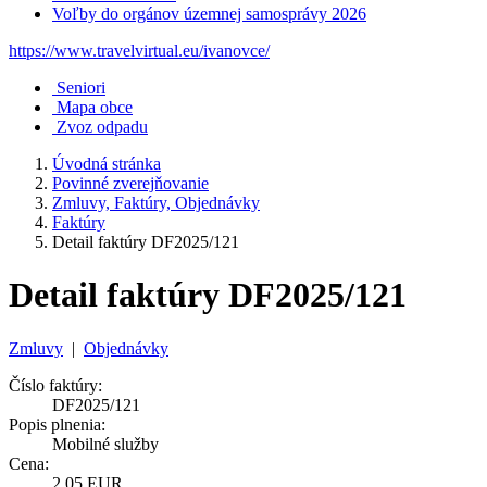
Voľby do orgánov územnej samosprávy 2026
https://www.travelvirtual.eu/ivanovce/
Seniori
Mapa obce
Zvoz odpadu
Úvodná stránka
Povinné zverejňovanie
Zmluvy, Faktúry, Objednávky
Faktúry
Detail faktúry DF2025/121
Detail faktúry DF2025/121
Zmluvy
|
Objednávky
Číslo faktúry:
DF2025/121
Popis plnenia:
Mobilné služby
Cena:
2,05 EUR