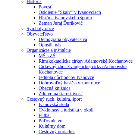
História
Povesť
Osídlenie "Skaly" v Ivanovciach
História ivanovského športu
Zeman Juraj Ďurikovič
Symboly obce
Obyvateľstvo
Demografia obyvateľstva
Opustili nás
Organizácie a inštitúcie
MŠ s ZŠ
Rímskokatolícka cirkev Adamovské Kochanovce
Cirkevný zbor Evanjelickej cirkvi Adamovské
Kochanovce
Jednota dôchodcov Ivanovce
Dobrovoľný hasičský zbor obce
Obecná knižnica
Zdravotná starostlivosť
Cestovný ruch, kultúra, šport
Ivanovská skala
Cyklotrasy a turistika v okolí
Futbal
Poľovníctvo
Kultúrny dom
Cestovný poriadok