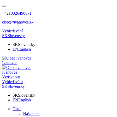
+4210326490871
obec@ivanovce.sk
Vyhledávání
SK
Slovensky
SK
Slovensky
EN
English
Ivanovce
Ivanovce
Vytisknout
Vyhledávání
SK
Slovensky
SK
Slovensky
EN
English
Obec
Naša obec