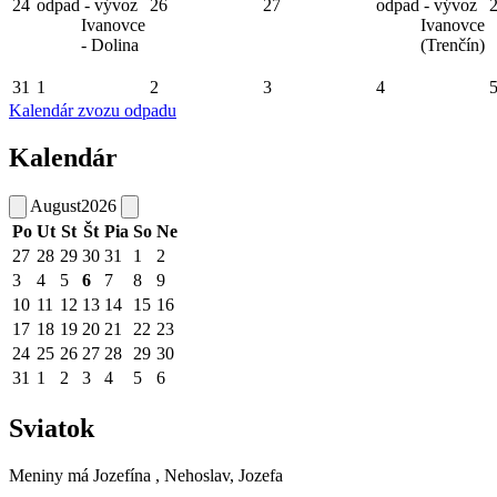
24
odpad - vývoz
26
27
odpad - vývoz
Ivanovce
Ivanovce
- Dolina
(Trenčín)
31
1
2
3
4
Kalendár zvozu odpadu
Kalendár
August
2026
Po
Ut
St
Št
Pia
So
Ne
27
28
29
30
31
1
2
3
4
5
6
7
8
9
10
11
12
13
14
15
16
17
18
19
20
21
22
23
24
25
26
27
28
29
30
31
1
2
3
4
5
6
Sviatok
Meniny má
Jozefína
, Nehoslav, Jozefa