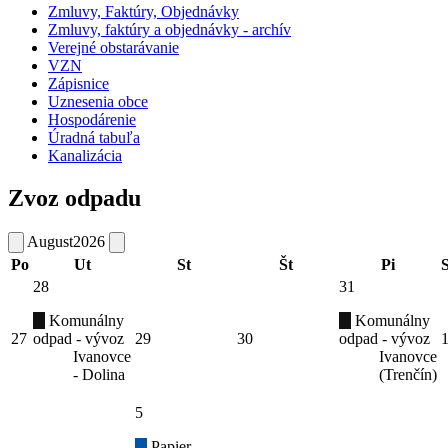
Zmluvy, Faktúry, Objednávky
Zmluvy, faktúry a objednávky - archív
Verejné obstarávanie
VZN
Zápisnice
Uznesenia obce
Hospodárenie
Úradná tabuľa
Kanalizácia
Zvoz odpadu
August
2026
Po
Ut
St
Št
Pi
28
31
Komunálny
Komunálny
27
odpad - vývoz
29
30
odpad - vývoz
Ivanovce
Ivanovce
- Dolina
(Trenčín)
5
Papier -