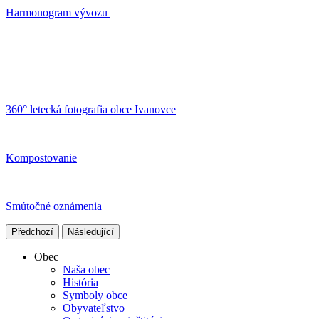
Harmonogram vývozu
360° letecká fotografia obce Ivanovce
Kompostovanie
Smútočné oznámenia
Předchozí
Následující
Obec
Naša obec
História
Symboly obce
Obyvateľstvo