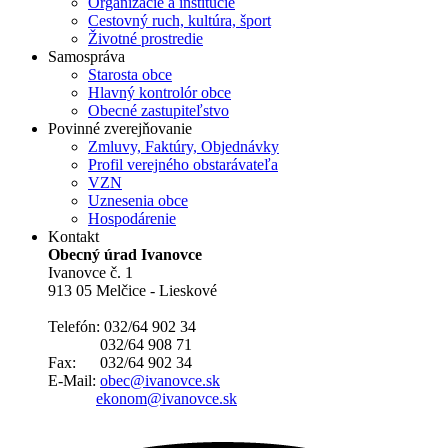
Organizácie a inštitúcie
Cestovný ruch, kultúra, šport
Životné prostredie
Samospráva
Starosta obce
Hlavný kontrolór obce
Obecné zastupiteľstvo
Povinné zverejňovanie
Zmluvy, Faktúry, Objednávky
Profil verejného obstarávateľa
VZN
Uznesenia obce
Hospodárenie
Kontakt
Obecný úrad Ivanovce
Ivanovce č. 1
913 05 Melčice - Lieskové
Telefón: 032/64 902 34
032/64 908 71
Fax: 032/64 902 34
E-Mail:
obec@ivanovce.sk
ekonom@ivanovce.sk