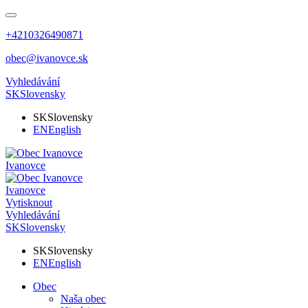
+4210326490871
obec@ivanovce.sk
Vyhledávání
SK
Slovensky
SK
Slovensky
EN
English
Ivanovce
Ivanovce
Vytisknout
Vyhledávání
SK
Slovensky
SK
Slovensky
EN
English
Obec
Naša obec