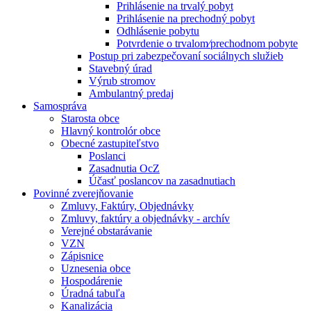
Prihlásenie na trvalý pobyt
Prihlásenie na prechodný pobyt
Odhlásenie pobytu
Potvrdenie o trvalom⁄prechodnom pobyte
Postup pri zabezpečovaní sociálnych služieb
Stavebný úrad
Výrub stromov
Ambulantný predaj
Samospráva
Starosta obce
Hlavný kontrolór obce
Obecné zastupiteľstvo
Poslanci
Zasadnutia OcZ
Účasť poslancov na zasadnutiach
Povinné zverejňovanie
Zmluvy, Faktúry, Objednávky
Zmluvy, faktúry a objednávky - archív
Verejné obstarávanie
VZN
Zápisnice
Uznesenia obce
Hospodárenie
Úradná tabuľa
Kanalizácia