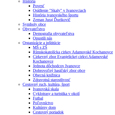
História
Povesť
Osídlenie "Skaly" v Ivanovciach
História ivanovského športu
Zeman Juraj Ďurikovič
Symboly obce
Obyvateľstvo
Demografia obyvateľstva
Opustili nás
Organizácie a inštitúcie
MŠ s ZŠ
Rímskokatolícka cirkev Adamovské Kochanovce
Cirkevný zbor Evanjelickej cirkvi Adamovské
Kochanovce
Jednota dôchodcov Ivanovce
Dobrovoľný hasičský zbor obce
Obecná knižnica
Zdravotná starostlivosť
Cestovný ruch, kultúra, šport
Ivanovská skala
Cyklotrasy a turistika v okolí
Futbal
Poľovníctvo
Kultúrny dom
Cestovný poriadok