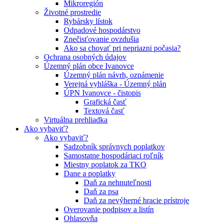
Mikroregión
Životné prostredie
Rybársky lístok
Odpadové hospodárstvo
Znečisťovanie ovzdušia
Ako sa chovať pri nepriazni počasia?
Ochrana osobných údajov
Územný plán obce Ivanovce
Územný plán návrh, oznámenie
Verejná vyhláška - Územný plán
ÚPN Ivanovce - čistopis
Grafická časť
Textová časť
Virtuálna prehliadka
Ako vybaviť?
Ako vybaviť?
Sadzobník správnych poplatkov
Samostatne hospodáriaci roľník
Miestny poplatok za TKO
Dane a poplatky
Daň za nehnuteľnosti
Daň za psa
Daň za nevýherné hracie prístroje
Overovanie podpisov a listín
Ohlasovňa