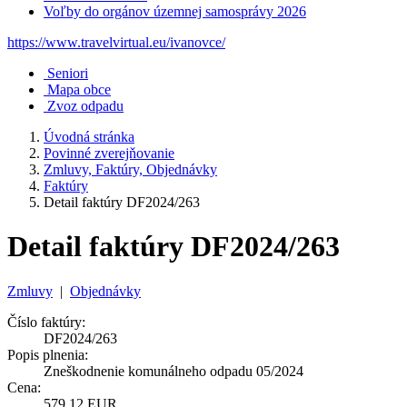
Voľby do orgánov územnej samosprávy 2026
https://www.travelvirtual.eu/ivanovce/
Seniori
Mapa obce
Zvoz odpadu
Úvodná stránka
Povinné zverejňovanie
Zmluvy, Faktúry, Objednávky
Faktúry
Detail faktúry DF2024/263
Detail faktúry DF2024/263
Zmluvy
|
Objednávky
Číslo faktúry:
DF2024/263
Popis plnenia:
Zneškodnenie komunálneho odpadu 05/2024
Cena:
579,12 EUR