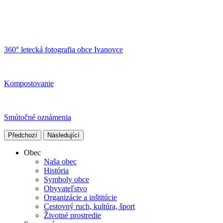
360° letecká fotografia obce Ivanovce
Kompostovanie
Smútočné oznámenia
Předchozí
Následující
Obec
Naša obec
História
Symboly obce
Obyvateľstvo
Organizácie a inštitúcie
Cestovný ruch, kultúra, šport
Životné prostredie