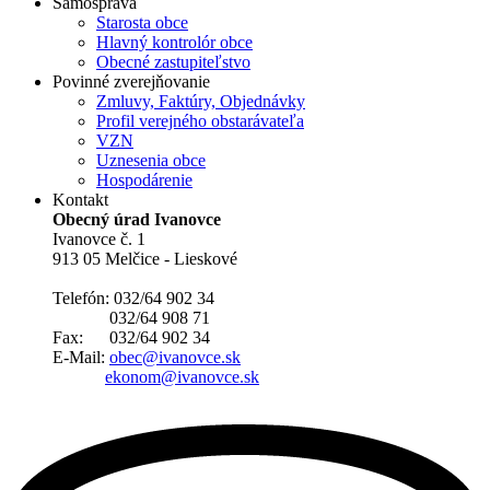
Samospráva
Starosta obce
Hlavný kontrolór obce
Obecné zastupiteľstvo
Povinné zverejňovanie
Zmluvy, Faktúry, Objednávky
Profil verejného obstarávateľa
VZN
Uznesenia obce
Hospodárenie
Kontakt
Obecný úrad Ivanovce
Ivanovce č. 1
913 05 Melčice - Lieskové
Telefón: 032/64 902 34
032/64 908 71
Fax: 032/64 902 34
E-Mail:
obec@ivanovce.sk
ekonom@ivanovce.sk