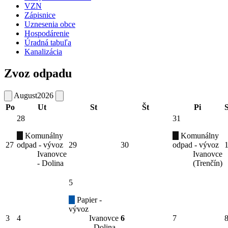
VZN
Zápisnice
Uznesenia obce
Hospodárenie
Úradná tabuľa
Kanalizácia
Zvoz odpadu
August
2026
Po
Ut
St
Št
Pi
28
31
Komunálny
Komunálny
27
odpad - vývoz
29
30
odpad - vývoz
Ivanovce
Ivanovce
- Dolina
(Trenčín)
5
Papier -
vývoz
3
4
Ivanovce
6
7
- Dolina,