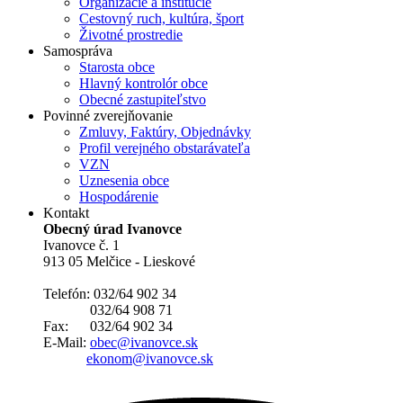
Organizácie a inštitúcie
Cestovný ruch, kultúra, šport
Životné prostredie
Samospráva
Starosta obce
Hlavný kontrolór obce
Obecné zastupiteľstvo
Povinné zverejňovanie
Zmluvy, Faktúry, Objednávky
Profil verejného obstarávateľa
VZN
Uznesenia obce
Hospodárenie
Kontakt
Obecný úrad Ivanovce
Ivanovce č. 1
913 05 Melčice - Lieskové
Telefón: 032/64 902 34
032/64 908 71
Fax: 032/64 902 34
E-Mail:
obec@ivanovce.sk
ekonom@ivanovce.sk