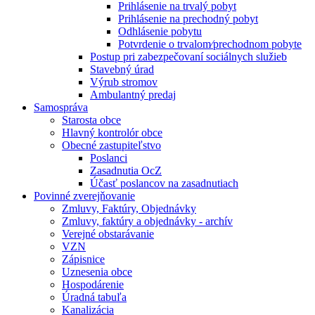
Prihlásenie na trvalý pobyt
Prihlásenie na prechodný pobyt
Odhlásenie pobytu
Potvrdenie o trvalom⁄prechodnom pobyte
Postup pri zabezpečovaní sociálnych služieb
Stavebný úrad
Výrub stromov
Ambulantný predaj
Samospráva
Starosta obce
Hlavný kontrolór obce
Obecné zastupiteľstvo
Poslanci
Zasadnutia OcZ
Účasť poslancov na zasadnutiach
Povinné zverejňovanie
Zmluvy, Faktúry, Objednávky
Zmluvy, faktúry a objednávky - archív
Verejné obstarávanie
VZN
Zápisnice
Uznesenia obce
Hospodárenie
Úradná tabuľa
Kanalizácia