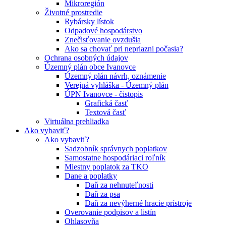
Mikroregión
Životné prostredie
Rybársky lístok
Odpadové hospodárstvo
Znečisťovanie ovzdušia
Ako sa chovať pri nepriazni počasia?
Ochrana osobných údajov
Územný plán obce Ivanovce
Územný plán návrh, oznámenie
Verejná vyhláška - Územný plán
ÚPN Ivanovce - čistopis
Grafická časť
Textová časť
Virtuálna prehliadka
Ako vybaviť?
Ako vybaviť?
Sadzobník správnych poplatkov
Samostatne hospodáriaci roľník
Miestny poplatok za TKO
Dane a poplatky
Daň za nehnuteľnosti
Daň za psa
Daň za nevýherné hracie prístroje
Overovanie podpisov a listín
Ohlasovňa