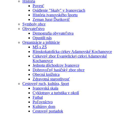
História
Povesť
Osídlenie "Skaly" v Ivanovciach
História ivanovského športu
Zeman Juraj Ďurikovič
Symboly obce
Obyvateľstvo
Demografia obyvateľstva
Opustili nás
Organizácie a inštitúcie
MŠ s ZŠ
Rímskokatolícka cirkev Adamovské Kochanovce
Cirkevný zbor Evanjelickej cirkvi Adamovské
Kochanovce
Jednota dôchodcov Ivanovce
Dobrovoľný hasičský zbor obce
Obecná knižnica
Zdravotná starostlivosť
Cestovný ruch, kultúra, šport
Ivanovská skala
Cyklotrasy a turistika v okolí
Futbal
Poľovníctvo
Kultúrny dom
Cestovný poriadok