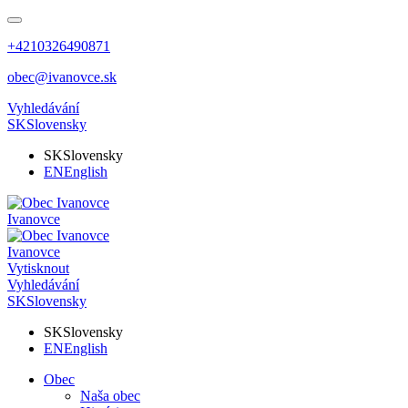
+4210326490871
obec@ivanovce.sk
Vyhledávání
SK
Slovensky
SK
Slovensky
EN
English
Ivanovce
Ivanovce
Vytisknout
Vyhledávání
SK
Slovensky
SK
Slovensky
EN
English
Obec
Naša obec