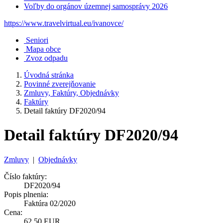
Voľby do orgánov územnej samosprávy 2026
https://www.travelvirtual.eu/ivanovce/
Seniori
Mapa obce
Zvoz odpadu
Úvodná stránka
Povinné zverejňovanie
Zmluvy, Faktúry, Objednávky
Faktúry
Detail faktúry DF2020/94
Detail faktúry DF2020/94
Zmluvy
|
Objednávky
Číslo faktúry:
DF2020/94
Popis plnenia:
Faktúra 02/2020
Cena:
62,50 EUR