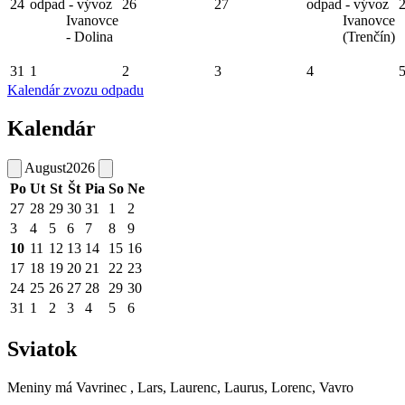
24
odpad - vývoz
26
27
odpad - vývoz
Ivanovce
Ivanovce
- Dolina
(Trenčín)
31
1
2
3
4
Kalendár zvozu odpadu
Kalendár
August
2026
Po
Ut
St
Št
Pia
So
Ne
27
28
29
30
31
1
2
3
4
5
6
7
8
9
10
11
12
13
14
15
16
17
18
19
20
21
22
23
24
25
26
27
28
29
30
31
1
2
3
4
5
6
Sviatok
Meniny má
Vavrinec
, Lars, Laurenc, Laurus, Lorenc, Vavro