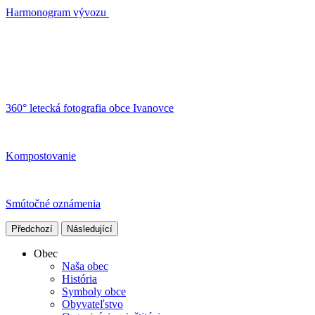
Harmonogram vývozu
360° letecká fotografia obce Ivanovce
Kompostovanie
Smútočné oznámenia
Předchozí
Následující
Obec
Naša obec
História
Symboly obce
Obyvateľstvo