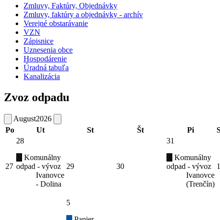
Zmluvy, Faktúry, Objednávky
Zmluvy, faktúry a objednávky - archív
Verejné obstarávanie
VZN
Zápisnice
Uznesenia obce
Hospodárenie
Úradná tabuľa
Kanalizácia
Zvoz odpadu
August
2026
Po
Ut
St
Št
Pi
28
31
Komunálny
Komunálny
27
odpad - vývoz
29
30
odpad - vývoz
Ivanovce
Ivanovce
- Dolina
(Trenčín)
5
Papier -