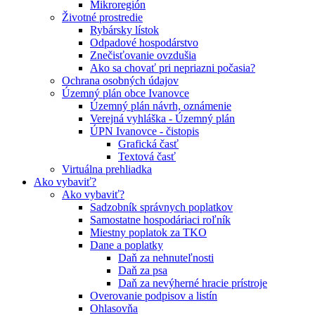
Mikroregión
Životné prostredie
Rybársky lístok
Odpadové hospodárstvo
Znečisťovanie ovzdušia
Ako sa chovať pri nepriazni počasia?
Ochrana osobných údajov
Územný plán obce Ivanovce
Územný plán návrh, oznámenie
Verejná vyhláška - Územný plán
ÚPN Ivanovce - čistopis
Grafická časť
Textová časť
Virtuálna prehliadka
Ako vybaviť?
Ako vybaviť?
Sadzobník správnych poplatkov
Samostatne hospodáriaci roľník
Miestny poplatok za TKO
Dane a poplatky
Daň za nehnuteľnosti
Daň za psa
Daň za nevýherné hracie prístroje
Overovanie podpisov a listín
Ohlasovňa