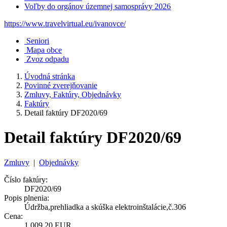
Voľby do orgánov územnej samosprávy 2026
https://www.travelvirtual.eu/ivanovce/
Seniori
Mapa obce
Zvoz odpadu
Úvodná stránka
Povinné zverejňovanie
Zmluvy, Faktúry, Objednávky
Faktúry
Detail faktúry DF2020/69
Detail faktúry DF2020/69
Zmluvy
|
Objednávky
Číslo faktúry:
DF2020/69
Popis plnenia:
Údržba,prehliadka a skúška elektroinštalácie,č.306
Cena:
1 009,20 EUR