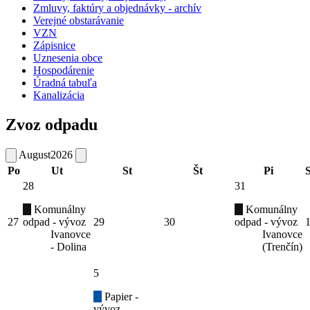
Zmluvy, faktúry a objednávky - archív
Verejné obstarávanie
VZN
Zápisnice
Uznesenia obce
Hospodárenie
Úradná tabuľa
Kanalizácia
Zvoz odpadu
August
2026
Po
Ut
St
Št
Pi
28
31
Komunálny
Komunálny
27
odpad - vývoz
29
30
odpad - vývoz
Ivanovce
Ivanovce
- Dolina
(Trenčín)
5
Papier -
vývoz