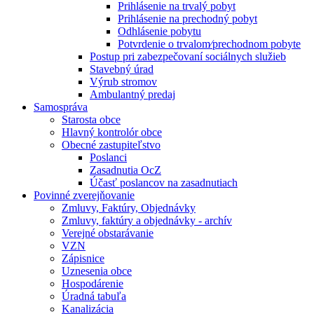
Prihlásenie na trvalý pobyt
Prihlásenie na prechodný pobyt
Odhlásenie pobytu
Potvrdenie o trvalom⁄prechodnom pobyte
Postup pri zabezpečovaní sociálnych služieb
Stavebný úrad
Výrub stromov
Ambulantný predaj
Samospráva
Starosta obce
Hlavný kontrolór obce
Obecné zastupiteľstvo
Poslanci
Zasadnutia OcZ
Účasť poslancov na zasadnutiach
Povinné zverejňovanie
Zmluvy, Faktúry, Objednávky
Zmluvy, faktúry a objednávky - archív
Verejné obstarávanie
VZN
Zápisnice
Uznesenia obce
Hospodárenie
Úradná tabuľa
Kanalizácia