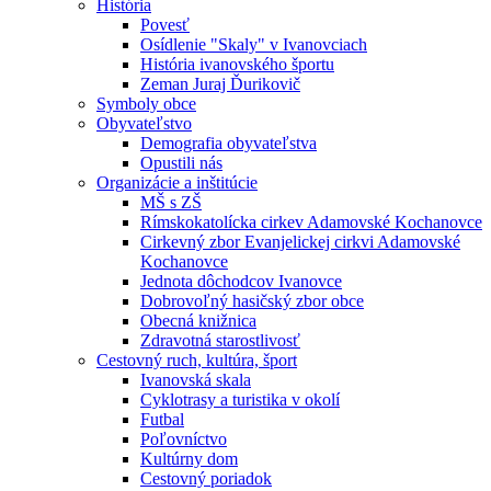
História
Povesť
Osídlenie "Skaly" v Ivanovciach
História ivanovského športu
Zeman Juraj Ďurikovič
Symboly obce
Obyvateľstvo
Demografia obyvateľstva
Opustili nás
Organizácie a inštitúcie
MŠ s ZŠ
Rímskokatolícka cirkev Adamovské Kochanovce
Cirkevný zbor Evanjelickej cirkvi Adamovské
Kochanovce
Jednota dôchodcov Ivanovce
Dobrovoľný hasičský zbor obce
Obecná knižnica
Zdravotná starostlivosť
Cestovný ruch, kultúra, šport
Ivanovská skala
Cyklotrasy a turistika v okolí
Futbal
Poľovníctvo
Kultúrny dom
Cestovný poriadok