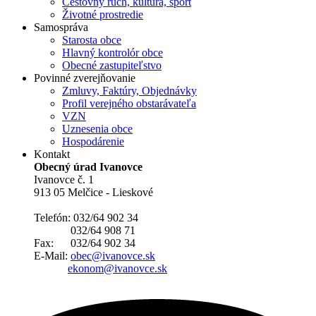
Cestovný ruch, kultúra, šport
Životné prostredie
Samospráva
Starosta obce
Hlavný kontrolór obce
Obecné zastupiteľstvo
Povinné zverejňovanie
Zmluvy, Faktúry, Objednávky
Profil verejného obstarávateľa
VZN
Uznesenia obce
Hospodárenie
Kontakt
Obecný úrad Ivanovce
Ivanovce č. 1
913 05 Melčice - Lieskové
Telefón: 032/64 902 34
032/64 908 71
Fax: 032/64 902 34
E-Mail:
obec@ivanovce.sk
ekonom@ivanovce.sk