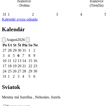
Ivanovce
Ivanovce
- Dolina
(Trenčín)
31
1
2
3
4
Kalendár zvozu odpadu
Kalendár
August
2026
Po
Ut
St
Št
Pia
So
Ne
27
28
29
30
31
1
2
3
4
5
6
7
8
9
10
11
12
13
14
15
16
17
18
19
20
21
22
23
24
25
26
27
28
29
30
31
1
2
3
4
5
6
Sviatok
Meniny má
Jozefína
, Nehoslav, Jozefa