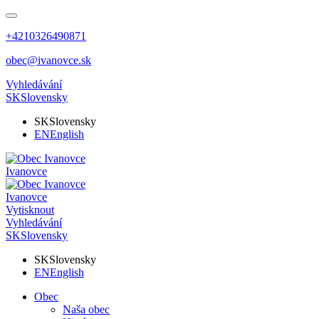
+4210326490871
obec@ivanovce.sk
Vyhledávání
SK
Slovensky
SK
Slovensky
EN
English
Ivanovce
Ivanovce
Vytisknout
Vyhledávání
SK
Slovensky
SK
Slovensky
EN
English
Obec
Naša obec