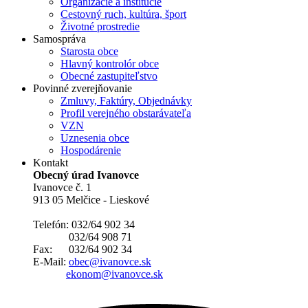
Organizácie a inštitúcie
Cestovný ruch, kultúra, šport
Životné prostredie
Samospráva
Starosta obce
Hlavný kontrolór obce
Obecné zastupiteľstvo
Povinné zverejňovanie
Zmluvy, Faktúry, Objednávky
Profil verejného obstarávateľa
VZN
Uznesenia obce
Hospodárenie
Kontakt
Obecný úrad Ivanovce
Ivanovce č. 1
913 05 Melčice - Lieskové
Telefón: 032/64 902 34
032/64 908 71
Fax: 032/64 902 34
E-Mail:
obec@ivanovce.sk
ekonom@ivanovce.sk