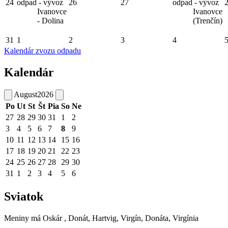
24
odpad - vývoz
26
27
odpad - vývoz
Ivanovce
Ivanovce
- Dolina
(Trenčín)
31
1
2
3
4
Kalendár zvozu odpadu
Kalendár
August
2026
Po
Ut
St
Št
Pia
So
Ne
27
28
29
30
31
1
2
3
4
5
6
7
8
9
10
11
12
13
14
15
16
17
18
19
20
21
22
23
24
25
26
27
28
29
30
31
1
2
3
4
5
6
Sviatok
Meniny má
Oskár
, Donát, Hartvig, Virgín, Donáta, Virgínia