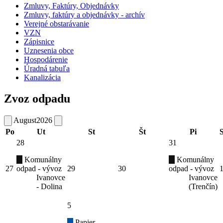
Zmluvy, Faktúry, Objednávky
Zmluvy, faktúry a objednávky - archív
Verejné obstarávanie
VZN
Zápisnice
Uznesenia obce
Hospodárenie
Úradná tabuľa
Kanalizácia
Zvoz odpadu
August
2026
Po
Ut
St
Št
Pi
28
31
Komunálny
Komunálny
27
odpad - vývoz
29
30
odpad - vývoz
Ivanovce
Ivanovce
- Dolina
(Trenčín)
5
Papier -