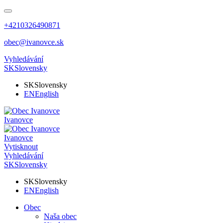
+4210326490871
obec@ivanovce.sk
Vyhledávání
SK
Slovensky
SK
Slovensky
EN
English
Ivanovce
Ivanovce
Vytisknout
Vyhledávání
SK
Slovensky
SK
Slovensky
EN
English
Obec
Naša obec