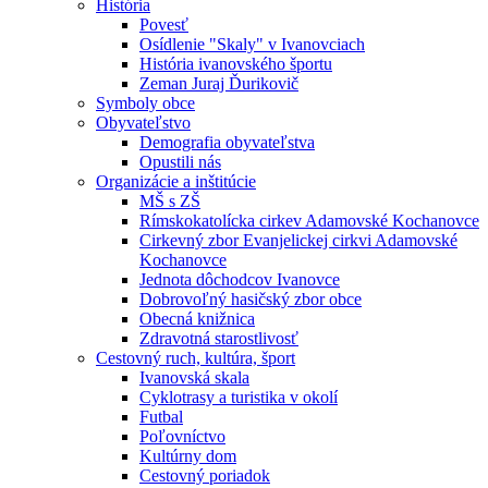
História
Povesť
Osídlenie "Skaly" v Ivanovciach
História ivanovského športu
Zeman Juraj Ďurikovič
Symboly obce
Obyvateľstvo
Demografia obyvateľstva
Opustili nás
Organizácie a inštitúcie
MŠ s ZŠ
Rímskokatolícka cirkev Adamovské Kochanovce
Cirkevný zbor Evanjelickej cirkvi Adamovské
Kochanovce
Jednota dôchodcov Ivanovce
Dobrovoľný hasičský zbor obce
Obecná knižnica
Zdravotná starostlivosť
Cestovný ruch, kultúra, šport
Ivanovská skala
Cyklotrasy a turistika v okolí
Futbal
Poľovníctvo
Kultúrny dom
Cestovný poriadok