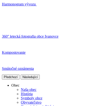
Harmonogram vývozu
360° letecká fotografia obce Ivanovce
Kompostovanie
Smútočné oznámenia
Předchozí
Následující
Obec
Naša obec
História
Symboly obce
Obyvateľstvo