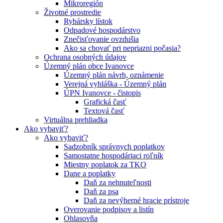
Mikroregión
Životné prostredie
Rybársky lístok
Odpadové hospodárstvo
Znečisťovanie ovzdušia
Ako sa chovať pri nepriazni počasia?
Ochrana osobných údajov
Územný plán obce Ivanovce
Územný plán návrh, oznámenie
Verejná vyhláška - Územný plán
ÚPN Ivanovce - čistopis
Grafická časť
Textová časť
Virtuálna prehliadka
Ako vybaviť?
Ako vybaviť?
Sadzobník správnych poplatkov
Samostatne hospodáriaci roľník
Miestny poplatok za TKO
Dane a poplatky
Daň za nehnuteľnosti
Daň za psa
Daň za nevýherné hracie prístroje
Overovanie podpisov a listín
Ohlasovňa