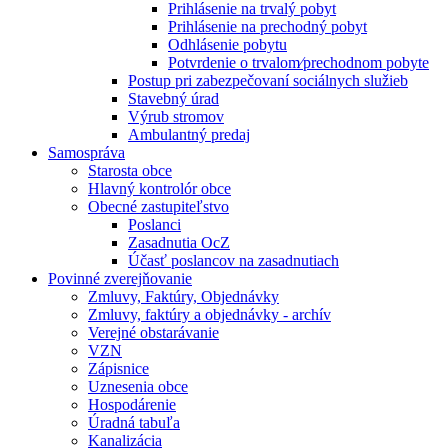
Prihlásenie na trvalý pobyt
Prihlásenie na prechodný pobyt
Odhlásenie pobytu
Potvrdenie o trvalom⁄prechodnom pobyte
Postup pri zabezpečovaní sociálnych služieb
Stavebný úrad
Výrub stromov
Ambulantný predaj
Samospráva
Starosta obce
Hlavný kontrolór obce
Obecné zastupiteľstvo
Poslanci
Zasadnutia OcZ
Účasť poslancov na zasadnutiach
Povinné zverejňovanie
Zmluvy, Faktúry, Objednávky
Zmluvy, faktúry a objednávky - archív
Verejné obstarávanie
VZN
Zápisnice
Uznesenia obce
Hospodárenie
Úradná tabuľa
Kanalizácia