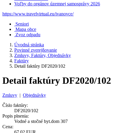
Voľby do orgánov územnej samosprávy 2026
https://www.travelvirtual.eu/ivanovce/
Seniori
Mapa obce
Zvoz odpadu
Úvodná stránka
Povinné zverejňovanie
Zmluvy, Faktúry, Objednávky
Faktúry
Detail faktúry DF2020/102
Detail faktúry DF2020/102
Zmluvy
|
Objednávky
Číslo faktúry:
DF2020/102
Popis plnenia:
Vodné a stočné byt.dom 307
Cena:
67,02 EUR