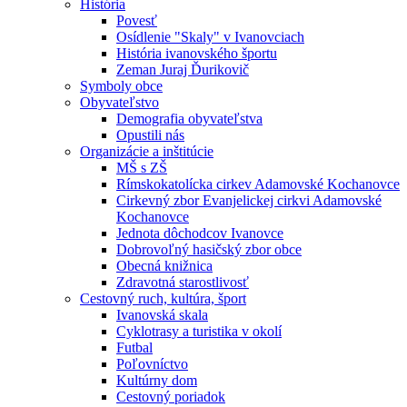
História
Povesť
Osídlenie "Skaly" v Ivanovciach
História ivanovského športu
Zeman Juraj Ďurikovič
Symboly obce
Obyvateľstvo
Demografia obyvateľstva
Opustili nás
Organizácie a inštitúcie
MŠ s ZŠ
Rímskokatolícka cirkev Adamovské Kochanovce
Cirkevný zbor Evanjelickej cirkvi Adamovské
Kochanovce
Jednota dôchodcov Ivanovce
Dobrovoľný hasičský zbor obce
Obecná knižnica
Zdravotná starostlivosť
Cestovný ruch, kultúra, šport
Ivanovská skala
Cyklotrasy a turistika v okolí
Futbal
Poľovníctvo
Kultúrny dom
Cestovný poriadok