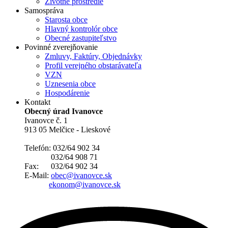
Životné prostredie
Samospráva
Starosta obce
Hlavný kontrolór obce
Obecné zastupiteľstvo
Povinné zverejňovanie
Zmluvy, Faktúry, Objednávky
Profil verejného obstarávateľa
VZN
Uznesenia obce
Hospodárenie
Kontakt
Obecný úrad Ivanovce
Ivanovce č. 1
913 05 Melčice - Lieskové
Telefón: 032/64 902 34
032/64 908 71
Fax: 032/64 902 34
E-Mail:
obec@ivanovce.sk
ekonom@ivanovce.sk