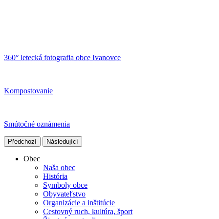
360° letecká fotografia obce Ivanovce
Kompostovanie
Smútočné oznámenia
Předchozí
Následující
Obec
Naša obec
História
Symboly obce
Obyvateľstvo
Organizácie a inštitúcie
Cestovný ruch, kultúra, šport