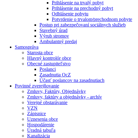
Prihlásenie na trvalý pobyt
Prihlásenie na prechodný pobyt
Odhlásenie pobytu
Potvrdenie o trvalom⁄prechodnom pobyte
Postup pri zabezpečovaní sociálnych služieb
Stavebný úrad
Výrub stromov
Ambulantný predaj
Samospráva
Starosta obce
Hlavný kontrolór obce
Obecné zastupiteľstvo
Poslanci
Zasadnutia OcZ
Účasť poslancov na zasadnutiach
Povinné zverejňovanie
Zmluvy, Faktúry, Objednávky
Zmluvy, faktúry a objednávky - archív
Verejné obstarávanie
VZN
Zápisnice
Uznesenia obce
Hospodárenie
Úradná tabuľa
Kanalizácia