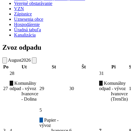
Verejné obstarávanie
VZN
Zápisnice
Uznesenia obce
Hospodárenie
Úradná tabuľa
Kanalizácia
Zvoz odpadu
August
2026
Po
Ut
St
Št
Pi
28
31
Komunálny
Komunálny
27
odpad - vývoz
29
30
odpad - vývoz
Ivanovce
Ivanovce
- Dolina
(Trenčín)
5
Papier -
vývoz
3
4
Ivanovce
6
7