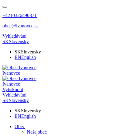
+4210326490871
obec@ivanovce.sk
Vyhledávání
SK
Slovensky
SK
Slovensky
EN
English
Ivanovce
Ivanovce
Vytisknout
Vyhledávání
SK
Slovensky
SK
Slovensky
EN
English
Obec
Naša obec