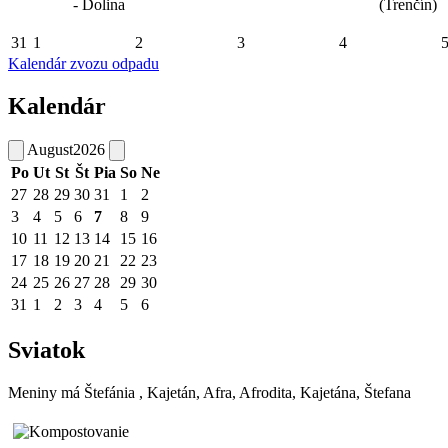
- Dolina
(Trenčín)
31
1
2
3
4
Kalendár zvozu odpadu
Kalendár
August
2026
Po
Ut
St
Št
Pia
So
Ne
27
28
29
30
31
1
2
3
4
5
6
7
8
9
10
11
12
13
14
15
16
17
18
19
20
21
22
23
24
25
26
27
28
29
30
31
1
2
3
4
5
6
Sviatok
Meniny má
Štefánia
, Kajetán, Afra, Afrodita, Kajetána, Štefana