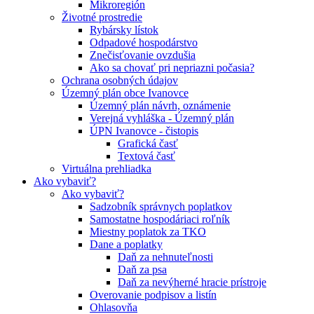
Mikroregión
Životné prostredie
Rybársky lístok
Odpadové hospodárstvo
Znečisťovanie ovzdušia
Ako sa chovať pri nepriazni počasia?
Ochrana osobných údajov
Územný plán obce Ivanovce
Územný plán návrh, oznámenie
Verejná vyhláška - Územný plán
ÚPN Ivanovce - čistopis
Grafická časť
Textová časť
Virtuálna prehliadka
Ako vybaviť?
Ako vybaviť?
Sadzobník správnych poplatkov
Samostatne hospodáriaci roľník
Miestny poplatok za TKO
Dane a poplatky
Daň za nehnuteľnosti
Daň za psa
Daň za nevýherné hracie prístroje
Overovanie podpisov a listín
Ohlasovňa