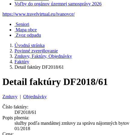
Voľby do orgánov územnej samosprávy 2026
https://www.travelvirtual.eu/ivanovce/
Seniori
Mapa obce
Zvoz odpadu
Úvodná stránka
Povinné zverejňovanie
Zmluvy, Faktúry, Objednávky
Faktúry
Detail faktúry DF2018/61
Detail faktúry DF2018/61
Zmluvy
|
Objednávky
Číslo faktúry:
DF2018/61
Popis plnenia:
služby podľa mandátnej zmluvy za správu nájomných bytov
01/2018
Cena: