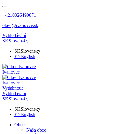
+4210326490871
obec@ivanovce.sk
Vyhledávání
SK
Slovensky
SK
Slovensky
EN
English
Ivanovce
Ivanovce
Vytisknout
Vyhledávání
SK
Slovensky
SK
Slovensky
EN
English
Obec
Naša obec