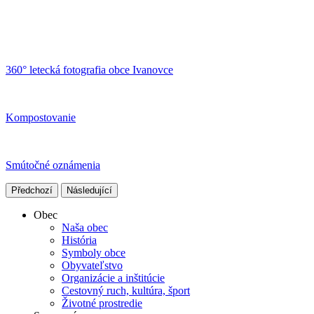
360° letecká fotografia obce Ivanovce
Kompostovanie
Smútočné oznámenia
Předchozí
Následující
Obec
Naša obec
História
Symboly obce
Obyvateľstvo
Organizácie a inštitúcie
Cestovný ruch, kultúra, šport
Životné prostredie