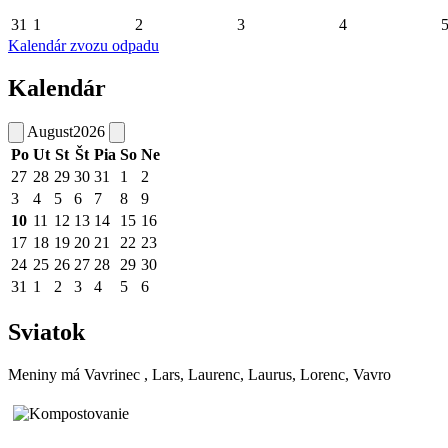
31
1
2
3
4
Kalendár zvozu odpadu
Kalendár
August
2026
Po
Ut
St
Št
Pia
So
Ne
27
28
29
30
31
1
2
3
4
5
6
7
8
9
10
11
12
13
14
15
16
17
18
19
20
21
22
23
24
25
26
27
28
29
30
31
1
2
3
4
5
6
Sviatok
Meniny má
Vavrinec
, Lars, Laurenc, Laurus, Lorenc, Vavro