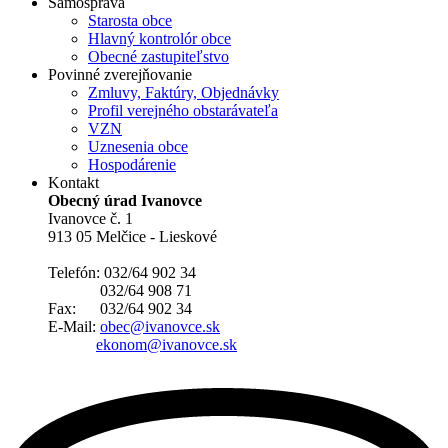
Samospráva
Starosta obce
Hlavný kontrolór obce
Obecné zastupiteľstvo
Povinné zverejňovanie
Zmluvy, Faktúry, Objednávky
Profil verejného obstarávateľa
VZN
Uznesenia obce
Hospodárenie
Kontakt
Obecný úrad Ivanovce
Ivanovce č. 1
913 05 Melčice - Lieskové
Telefón: 032/64 902 34
032/64 908 71
Fax: 032/64 902 34
E-Mail:
obec@ivanovce.sk
ekonom@ivanovce.sk