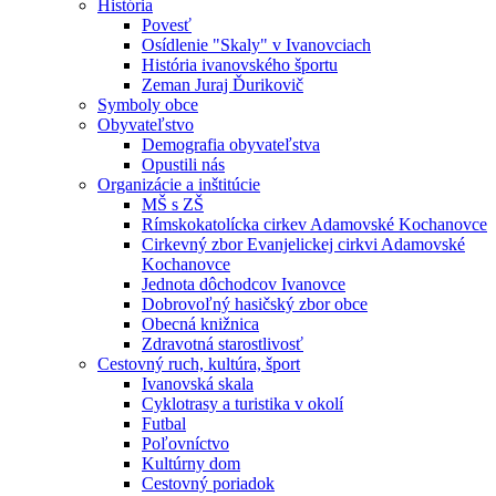
História
Povesť
Osídlenie "Skaly" v Ivanovciach
História ivanovského športu
Zeman Juraj Ďurikovič
Symboly obce
Obyvateľstvo
Demografia obyvateľstva
Opustili nás
Organizácie a inštitúcie
MŠ s ZŠ
Rímskokatolícka cirkev Adamovské Kochanovce
Cirkevný zbor Evanjelickej cirkvi Adamovské
Kochanovce
Jednota dôchodcov Ivanovce
Dobrovoľný hasičský zbor obce
Obecná knižnica
Zdravotná starostlivosť
Cestovný ruch, kultúra, šport
Ivanovská skala
Cyklotrasy a turistika v okolí
Futbal
Poľovníctvo
Kultúrny dom
Cestovný poriadok