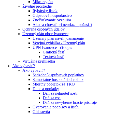
Mikroregión
Životné prostredie
Rybársky lístok
Odpadové hospodárstvo
Znečisťovanie ovzdušia
Ako sa chovať pri nepriazni počasia?
Ochrana osobných údajov
Územný plán obce Ivanovce
Územný plán návrh, oznámenie
Verejná vyhláška - Územný plán
ÚPN Ivanovce - čistopis
Grafická časť
Textová časť
Virtuálna prehliadka
Ako vybaviť?
Ako vybaviť?
Sadzobník správnych poplatkov
Samostatne hospodáriaci roľník
Miestny poplatok za TKO
Dane a poplatky
Daň za nehnuteľnosti
Daň za psa
Daň za nevýherné hracie prístroje
Overovanie podpisov a listín
Ohlasovňa