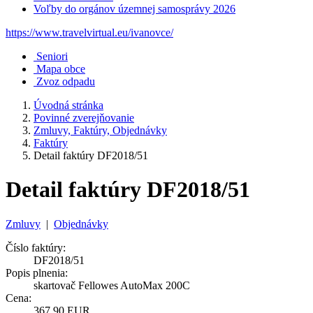
Voľby do orgánov územnej samosprávy 2026
https://www.travelvirtual.eu/ivanovce/
Seniori
Mapa obce
Zvoz odpadu
Úvodná stránka
Povinné zverejňovanie
Zmluvy, Faktúry, Objednávky
Faktúry
Detail faktúry DF2018/51
Detail faktúry DF2018/51
Zmluvy
|
Objednávky
Číslo faktúry:
DF2018/51
Popis plnenia:
skartovač Fellowes AutoMax 200C
Cena:
367,90 EUR