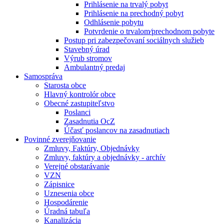
Prihlásenie na trvalý pobyt
Prihlásenie na prechodný pobyt
Odhlásenie pobytu
Potvrdenie o trvalom⁄prechodnom pobyte
Postup pri zabezpečovaní sociálnych služieb
Stavebný úrad
Výrub stromov
Ambulantný predaj
Samospráva
Starosta obce
Hlavný kontrolór obce
Obecné zastupiteľstvo
Poslanci
Zasadnutia OcZ
Účasť poslancov na zasadnutiach
Povinné zverejňovanie
Zmluvy, Faktúry, Objednávky
Zmluvy, faktúry a objednávky - archív
Verejné obstarávanie
VZN
Zápisnice
Uznesenia obce
Hospodárenie
Úradná tabuľa
Kanalizácia