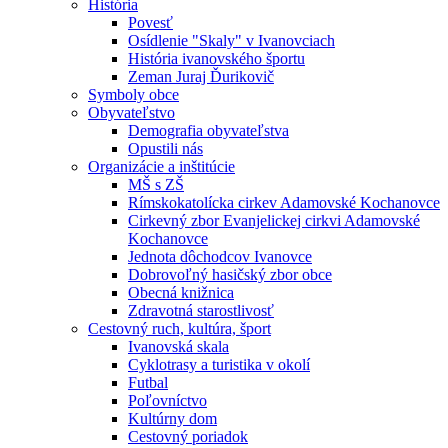
História
Povesť
Osídlenie "Skaly" v Ivanovciach
História ivanovského športu
Zeman Juraj Ďurikovič
Symboly obce
Obyvateľstvo
Demografia obyvateľstva
Opustili nás
Organizácie a inštitúcie
MŠ s ZŠ
Rímskokatolícka cirkev Adamovské Kochanovce
Cirkevný zbor Evanjelickej cirkvi Adamovské
Kochanovce
Jednota dôchodcov Ivanovce
Dobrovoľný hasičský zbor obce
Obecná knižnica
Zdravotná starostlivosť
Cestovný ruch, kultúra, šport
Ivanovská skala
Cyklotrasy a turistika v okolí
Futbal
Poľovníctvo
Kultúrny dom
Cestovný poriadok