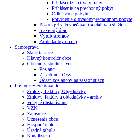
Prihlásenie na trvalý pobyt
Prihlásenie na prechodný pobyt
Odhlásenie pobytu
Potvrdenie o trvalom⁄prechodnom pobyte
Postup pri zabezpečovaní sociálnych služieb
Stavebný úrad
Výrub stromov
Ambulantný predaj
Samospráva
Starosta obce
Hlavný kontrolór obce
Obecné zastupiteľstvo
Poslanci
Zasadnutia OcZ
Účasť poslancov na zasadnutiach
Povinné zverejňovanie
Zmluvy, Faktúry, Objednávky
Zmluvy, faktúry a objednávky - archív
Verejné obstarávanie
VZN
Zápisnice
Uznesenia obce
Hospodárenie
Úradná tabuľa
Kanalizácia