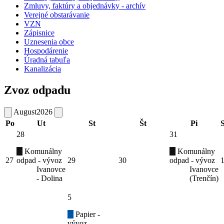
Zmluvy, faktúry a objednávky - archív
Verejné obstarávanie
VZN
Zápisnice
Uznesenia obce
Hospodárenie
Úradná tabuľa
Kanalizácia
Zvoz odpadu
August
2026
Po
Ut
St
Št
Pi
28
31
Komunálny
Komunálny
27
odpad - vývoz
29
30
odpad - vývoz
Ivanovce
Ivanovce
- Dolina
(Trenčín)
5
Papier -
vývoz