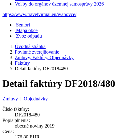
Voľby do orgánov územnej samosprávy 2026
https://www.travelvirtual.eu/ivanovce/
Seniori
Mapa obce
Zvoz odpadu
Úvodná stránka
Povinné zverejňovanie
Zmluvy, Faktúry, Objednávky
Faktúry
Detail faktúry DF2018/480
Detail faktúry DF2018/480
Zmluvy
|
Objednávky
Číslo faktúry:
DF2018/480
Popis plnenia:
obecné noviny 2019
Cena:
176,80 EUR