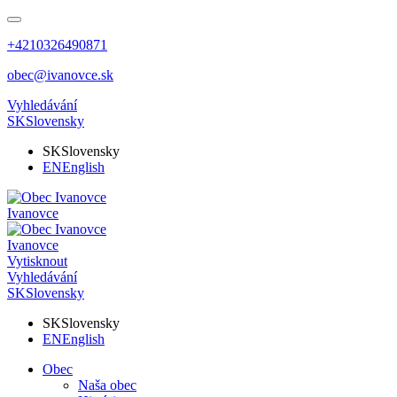
+4210326490871
obec@ivanovce.sk
Vyhledávání
SK
Slovensky
SK
Slovensky
EN
English
Ivanovce
Ivanovce
Vytisknout
Vyhledávání
SK
Slovensky
SK
Slovensky
EN
English
Obec
Naša obec