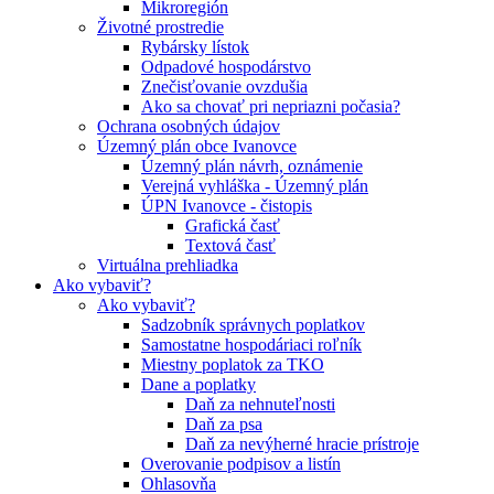
Mikroregión
Životné prostredie
Rybársky lístok
Odpadové hospodárstvo
Znečisťovanie ovzdušia
Ako sa chovať pri nepriazni počasia?
Ochrana osobných údajov
Územný plán obce Ivanovce
Územný plán návrh, oznámenie
Verejná vyhláška - Územný plán
ÚPN Ivanovce - čistopis
Grafická časť
Textová časť
Virtuálna prehliadka
Ako vybaviť?
Ako vybaviť?
Sadzobník správnych poplatkov
Samostatne hospodáriaci roľník
Miestny poplatok za TKO
Dane a poplatky
Daň za nehnuteľnosti
Daň za psa
Daň za nevýherné hracie prístroje
Overovanie podpisov a listín
Ohlasovňa