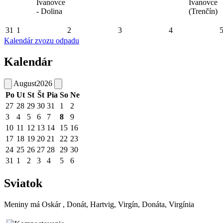
Ivanovce
Ivanovce
- Dolina
(Trenčín)
31
1
2
3
4
Kalendár zvozu odpadu
Kalendár
August
2026
Po
Ut
St
Št
Pia
So
Ne
27
28
29
30
31
1
2
3
4
5
6
7
8
9
10
11
12
13
14
15
16
17
18
19
20
21
22
23
24
25
26
27
28
29
30
31
1
2
3
4
5
6
Sviatok
Meniny má
Oskár
, Donát, Hartvig, Virgín, Donáta, Virgínia