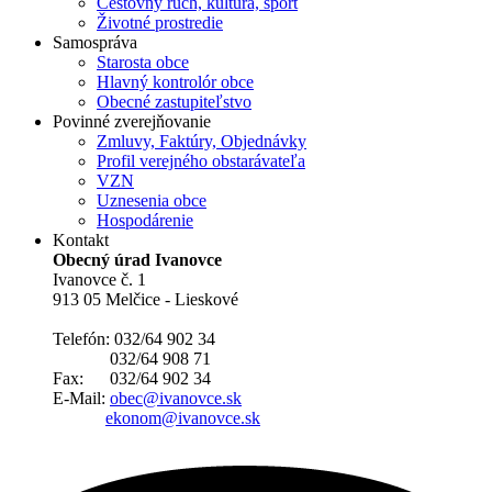
Cestovný ruch, kultúra, šport
Životné prostredie
Samospráva
Starosta obce
Hlavný kontrolór obce
Obecné zastupiteľstvo
Povinné zverejňovanie
Zmluvy, Faktúry, Objednávky
Profil verejného obstarávateľa
VZN
Uznesenia obce
Hospodárenie
Kontakt
Obecný úrad Ivanovce
Ivanovce č. 1
913 05 Melčice - Lieskové
Telefón: 032/64 902 34
032/64 908 71
Fax: 032/64 902 34
E-Mail:
obec@ivanovce.sk
ekonom@ivanovce.sk