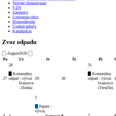
Verejné obstarávanie
VZN
Zápisnice
Uznesenia obce
Hospodárenie
Úradná tabuľa
Kanalizácia
Zvoz odpadu
August
2026
Po
Ut
St
Št
Pi
28
31
Komunálny
Komunálny
27
odpad - vývoz
29
30
odpad - vývoz
Ivanovce
Ivanovce
- Dolina
(Trenčín)
5
Papier -
vývoz
3
4
Ivanovce
6
7