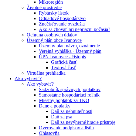
Mikroregión
Životné prostredie
Rybársky lístok
Odpadové hospodárstvo
Znečisťovanie ovzdušia
Ako sa chovať pri nepriazni počasia?
Ochrana osobných údajov
Územný plán obce Ivanovce
Územný plán návrh, oznámenie
Verejná vyhláška - Územný plán
ÚPN Ivanovce - čistopis
Grafická časť
Textová časť
Virtuálna prehliadka
Ako vybaviť?
Ako vybaviť?
Sadzobník správnych poplatkov
Samostatne hospodáriaci roľník
Miestny poplatok za TKO
Dane a poplatky
Daň za nehnuteľnosti
Daň za psa
Daň za nevýherné hracie prístroje
Overovanie podpisov a listín
Ohlasovňa