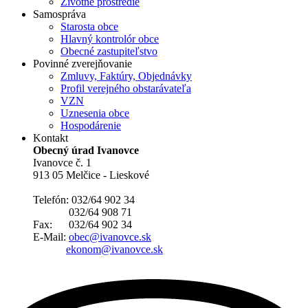
Životné prostredie
Samospráva
Starosta obce
Hlavný kontrolór obce
Obecné zastupiteľstvo
Povinné zverejňovanie
Zmluvy, Faktúry, Objednávky
Profil verejného obstarávateľa
VZN
Uznesenia obce
Hospodárenie
Kontakt
Obecný úrad Ivanovce
Ivanovce č. 1
913 05 Melčice - Lieskové
Telefón: 032/64 902 34
032/64 908 71
Fax: 032/64 902 34
E-Mail:
obec@ivanovce.sk
ekonom@ivanovce.sk