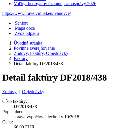
Voľby do orgánov územnej samosprávy 2026
https://www.travelvirtual.eu/ivanovce/
Seniori
Mapa obce
Zvoz odpadu
Úvodná stránka
Povinné zverejňovanie
Zmluvy, Faktúry, Objednávky
Faktúry
Detail faktúry DF2018/438
Detail faktúry DF2018/438
Zmluvy
|
Objednávky
Číslo faktúry:
DF2018/438
Popis plnenia:
správa výpočtovej techniky 10/2018
Cena:
66,00 EUR