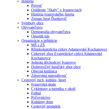
História
Povesť
Osídlenie "Skaly" v Ivanovciach
História ivanovského športu
Zeman Juraj Ďurikovič
Symboly obce
Obyvateľstvo
Demografia obyvateľstva
Opustili nás
Organizácie a inštitúcie
MŠ s ZŠ
Rímskokatolícka cirkev Adamovské Kochanovce
Cirkevný zbor Evanjelickej cirkvi Adamovské
Kochanovce
Jednota dôchodcov Ivanovce
Dobrovoľný hasičský zbor obce
Obecná knižnica
Zdravotná starostlivosť
Cestovný ruch, kultúra, šport
Ivanovská skala
Cyklotrasy a turistika v okolí
Futbal
Poľovníctvo
Kultúrny dom
Cestovný poriadok