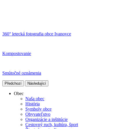
360° letecká fotografia obce Ivanovce
Kompostovanie
Smútočné oznámenia
Předchozí
Následující
Obec
Naša obec
História
Symboly obce
Obyvateľstvo
Organizácie a inštitúcie
Cestovný ruch, kultúra, šport