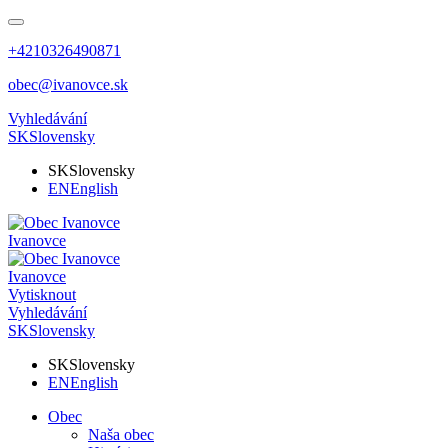
+4210326490871
obec@ivanovce.sk
Vyhledávání
SK
Slovensky
SK
Slovensky
EN
English
Ivanovce
Ivanovce
Vytisknout
Vyhledávání
SK
Slovensky
SK
Slovensky
EN
English
Obec
Naša obec