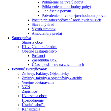
Prihlásenie na trvalý pobyt
Prihlásenie na prechodný pobyt
Odhlásenie pobytu
Potvrdenie o trvalom⁄prechodnom pobyte
Postup pri zabezpečovaní sociálnych služieb
Stavebný úrad
Výrub stromov
Ambulantný predaj
Samospráva
Starosta obce
Hlavný kontrolór obce
Obecné zastupiteľstvo
Poslanci
Zasadnutia OcZ
Účasť poslancov na zasadnutiach
Povinné zverejňovanie
Zmluvy, Faktúry, Objednávky
Zmluvy, faktúry a objednávky - archív
Verejné obstarávanie
VZN
Zápisnice
Uznesenia obce
Hospodárenie
Úradná tabuľa
Kanalizácia