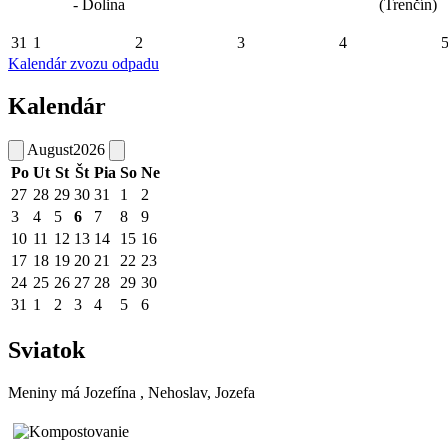
- Dolina
(Trenčín)
31
1
2
3
4
Kalendár zvozu odpadu
Kalendár
August
2026
Po
Ut
St
Št
Pia
So
Ne
27
28
29
30
31
1
2
3
4
5
6
7
8
9
10
11
12
13
14
15
16
17
18
19
20
21
22
23
24
25
26
27
28
29
30
31
1
2
3
4
5
6
Sviatok
Meniny má
Jozefína
, Nehoslav, Jozefa