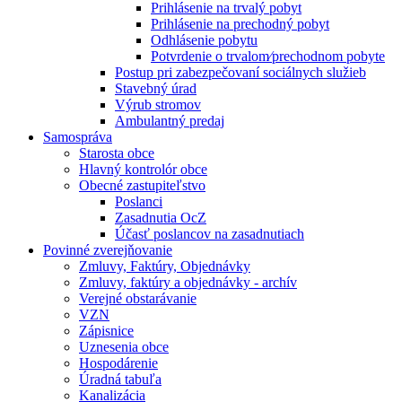
Prihlásenie na trvalý pobyt
Prihlásenie na prechodný pobyt
Odhlásenie pobytu
Potvrdenie o trvalom⁄prechodnom pobyte
Postup pri zabezpečovaní sociálnych služieb
Stavebný úrad
Výrub stromov
Ambulantný predaj
Samospráva
Starosta obce
Hlavný kontrolór obce
Obecné zastupiteľstvo
Poslanci
Zasadnutia OcZ
Účasť poslancov na zasadnutiach
Povinné zverejňovanie
Zmluvy, Faktúry, Objednávky
Zmluvy, faktúry a objednávky - archív
Verejné obstarávanie
VZN
Zápisnice
Uznesenia obce
Hospodárenie
Úradná tabuľa
Kanalizácia