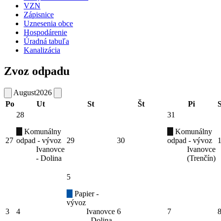
VZN
Zápisnice
Uznesenia obce
Hospodárenie
Úradná tabuľa
Kanalizácia
Zvoz odpadu
August
2026
Po
Ut
St
Št
Pi
28
31
Komunálny
Komunálny
27
odpad - vývoz
29
30
odpad - vývoz
Ivanovce
Ivanovce
- Dolina
(Trenčín)
5
Papier -
vývoz
3
4
Ivanovce
6
7
- Dolina,