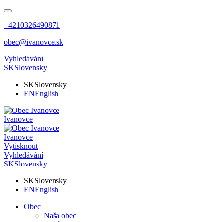
+4210326490871
obec@ivanovce.sk
Vyhledávání
SK
Slovensky
SK
Slovensky
EN
English
Ivanovce
Ivanovce
Vytisknout
Vyhledávání
SK
Slovensky
SK
Slovensky
EN
English
Obec
Naša obec