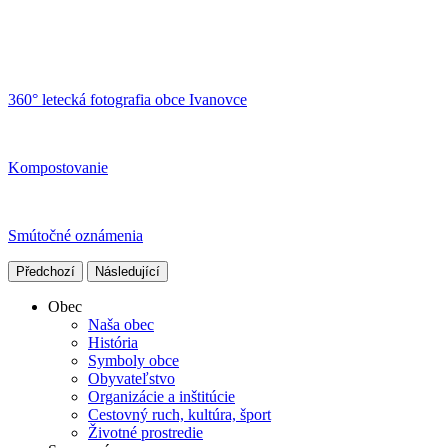
360° letecká fotografia obce Ivanovce
Kompostovanie
Smútočné oznámenia
Předchozí
Následující
Obec
Naša obec
História
Symboly obce
Obyvateľstvo
Organizácie a inštitúcie
Cestovný ruch, kultúra, šport
Životné prostredie