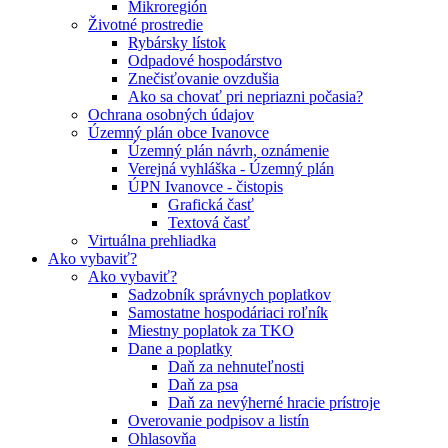
Mikroregión
Životné prostredie
Rybársky lístok
Odpadové hospodárstvo
Znečisťovanie ovzdušia
Ako sa chovať pri nepriazni počasia?
Ochrana osobných údajov
Územný plán obce Ivanovce
Územný plán návrh, oznámenie
Verejná vyhláška - Územný plán
ÚPN Ivanovce - čistopis
Grafická časť
Textová časť
Virtuálna prehliadka
Ako vybaviť?
Ako vybaviť?
Sadzobník správnych poplatkov
Samostatne hospodáriaci roľník
Miestny poplatok za TKO
Dane a poplatky
Daň za nehnuteľnosti
Daň za psa
Daň za nevýherné hracie prístroje
Overovanie podpisov a listín
Ohlasovňa