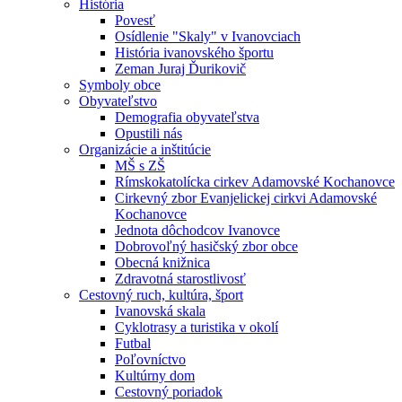
História
Povesť
Osídlenie "Skaly" v Ivanovciach
História ivanovského športu
Zeman Juraj Ďurikovič
Symboly obce
Obyvateľstvo
Demografia obyvateľstva
Opustili nás
Organizácie a inštitúcie
MŠ s ZŠ
Rímskokatolícka cirkev Adamovské Kochanovce
Cirkevný zbor Evanjelickej cirkvi Adamovské
Kochanovce
Jednota dôchodcov Ivanovce
Dobrovoľný hasičský zbor obce
Obecná knižnica
Zdravotná starostlivosť
Cestovný ruch, kultúra, šport
Ivanovská skala
Cyklotrasy a turistika v okolí
Futbal
Poľovníctvo
Kultúrny dom
Cestovný poriadok