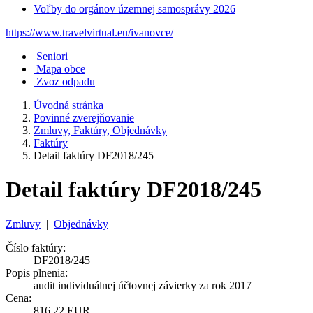
Voľby do orgánov územnej samosprávy 2026
https://www.travelvirtual.eu/ivanovce/
Seniori
Mapa obce
Zvoz odpadu
Úvodná stránka
Povinné zverejňovanie
Zmluvy, Faktúry, Objednávky
Faktúry
Detail faktúry DF2018/245
Detail faktúry DF2018/245
Zmluvy
|
Objednávky
Číslo faktúry:
DF2018/245
Popis plnenia:
audit individuálnej účtovnej závierky za rok 2017
Cena:
816,22 EUR