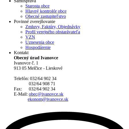
Samospráva
Starosta obce
Hlavný kontrolór obce
Obecné zastupiteľstvo
Povinné zverejňovanie
Zmluvy, Faktúry, Objednávky
Profil verejného obstarávateľa
VZN
Uznesenia obce
Hospodárenie
Kontakt
Obecný úrad Ivanovce
Ivanovce č. 1
913 05 Melčice - Lieskové
Telefón: 032/64 902 34
032/64 908 71
Fax: 032/64 902 34
E-Mail:
obec@ivanovce.sk
ekonom@ivanovce.sk