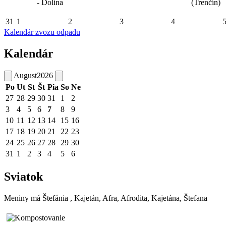
- Dolina
(Trenčín)
31
1
2
3
4
Kalendár zvozu odpadu
Kalendár
August
2026
Po
Ut
St
Št
Pia
So
Ne
27
28
29
30
31
1
2
3
4
5
6
7
8
9
10
11
12
13
14
15
16
17
18
19
20
21
22
23
24
25
26
27
28
29
30
31
1
2
3
4
5
6
Sviatok
Meniny má
Štefánia
, Kajetán, Afra, Afrodita, Kajetána, Štefana