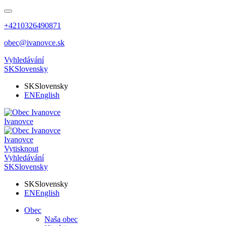
+4210326490871
obec@ivanovce.sk
Vyhledávání
SK
Slovensky
SK
Slovensky
EN
English
Ivanovce
Ivanovce
Vytisknout
Vyhledávání
SK
Slovensky
SK
Slovensky
EN
English
Obec
Naša obec