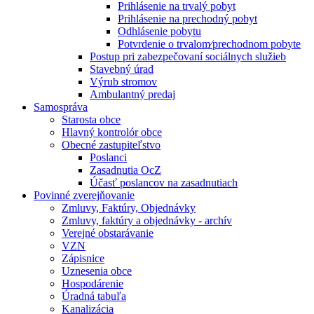
Prihlásenie na trvalý pobyt
Prihlásenie na prechodný pobyt
Odhlásenie pobytu
Potvrdenie o trvalom⁄prechodnom pobyte
Postup pri zabezpečovaní sociálnych služieb
Stavebný úrad
Výrub stromov
Ambulantný predaj
Samospráva
Starosta obce
Hlavný kontrolór obce
Obecné zastupiteľstvo
Poslanci
Zasadnutia OcZ
Účasť poslancov na zasadnutiach
Povinné zverejňovanie
Zmluvy, Faktúry, Objednávky
Zmluvy, faktúry a objednávky - archív
Verejné obstarávanie
VZN
Zápisnice
Uznesenia obce
Hospodárenie
Úradná tabuľa
Kanalizácia