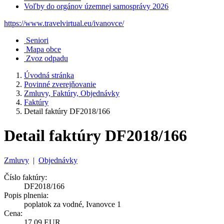
Voľby do orgánov územnej samosprávy 2026
https://www.travelvirtual.eu/ivanovce/
Seniori
Mapa obce
Zvoz odpadu
Úvodná stránka
Povinné zverejňovanie
Zmluvy, Faktúry, Objednávky
Faktúry
Detail faktúry DF2018/166
Detail faktúry DF2018/166
Zmluvy
|
Objednávky
Číslo faktúry:
DF2018/166
Popis plnenia:
poplatok za vodné, Ivanovce 1
Cena:
17,09 EUR