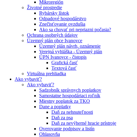
Mikroregión
Životné prostredie
Rybársky lístok
Odpadové hospodárstvo
Znečisťovanie ovzdušia
Ako sa chovať pri nepriazni počasia?
Ochrana osobných údajov
Územný plán obce Ivanovce
Územný plán návrh, oznámenie
Verejná vyhláška - Územný plán
ÚPN Ivanovce - čistopis
Grafická časť
Textová časť
Virtuálna prehliadka
Ako vybaviť?
Ako vybaviť?
Sadzobník správnych poplatkov
Samostatne hospodáriaci roľník
Miestny poplatok za TKO
Dane a poplatky
Daň za nehnuteľnosti
Daň za psa
Daň za nevýherné hracie prístroje
Overovanie podpisov a listín
Ohlasovňa