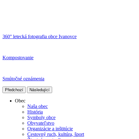
360° letecká fotografia obce Ivanovce
Kompostovanie
Smútočné oznámenia
Předchozí
Následující
Obec
Naša obec
História
Symboly obce
Obyvateľstvo
Organizácie a inštitúcie
Cestovný ruch, kultúra, šport