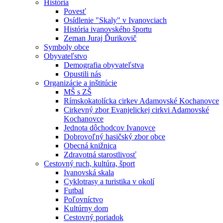
História
Povesť
Osídlenie "Skaly" v Ivanovciach
História ivanovského športu
Zeman Juraj Ďurikovič
Symboly obce
Obyvateľstvo
Demografia obyvateľstva
Opustili nás
Organizácie a inštitúcie
MŠ s ZŠ
Rímskokatolícka cirkev Adamovské Kochanovce
Cirkevný zbor Evanjelickej cirkvi Adamovské
Kochanovce
Jednota dôchodcov Ivanovce
Dobrovoľný hasičský zbor obce
Obecná knižnica
Zdravotná starostlivosť
Cestovný ruch, kultúra, šport
Ivanovská skala
Cyklotrasy a turistika v okolí
Futbal
Poľovníctvo
Kultúrny dom
Cestovný poriadok