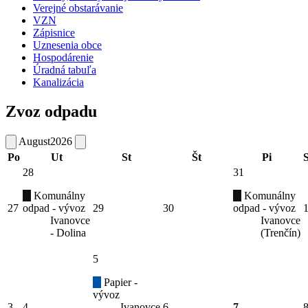
Verejné obstarávanie
VZN
Zápisnice
Uznesenia obce
Hospodárenie
Úradná tabuľa
Kanalizácia
Zvoz odpadu
August
2026
Po
Ut
St
Št
Pi
28
31
Komunálny
Komunálny
27
odpad - vývoz
29
30
odpad - vývoz
Ivanovce
Ivanovce
- Dolina
(Trenčín)
5
Papier -
vývoz
3
4
Ivanovce
6
7