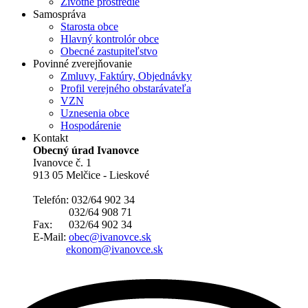
Životné prostredie
Samospráva
Starosta obce
Hlavný kontrolór obce
Obecné zastupiteľstvo
Povinné zverejňovanie
Zmluvy, Faktúry, Objednávky
Profil verejného obstarávateľa
VZN
Uznesenia obce
Hospodárenie
Kontakt
Obecný úrad Ivanovce
Ivanovce č. 1
913 05 Melčice - Lieskové
Telefón: 032/64 902 34
032/64 908 71
Fax: 032/64 902 34
E-Mail:
obec@ivanovce.sk
ekonom@ivanovce.sk