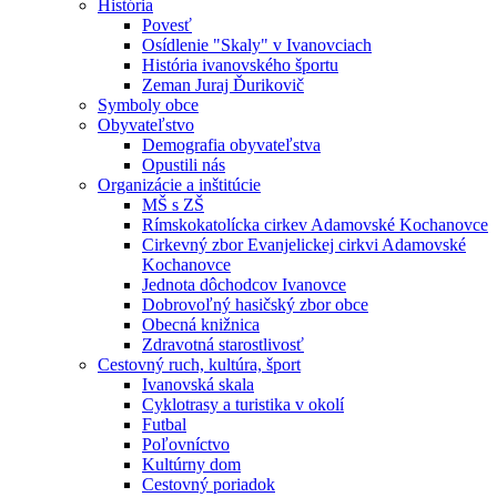
História
Povesť
Osídlenie "Skaly" v Ivanovciach
História ivanovského športu
Zeman Juraj Ďurikovič
Symboly obce
Obyvateľstvo
Demografia obyvateľstva
Opustili nás
Organizácie a inštitúcie
MŠ s ZŠ
Rímskokatolícka cirkev Adamovské Kochanovce
Cirkevný zbor Evanjelickej cirkvi Adamovské
Kochanovce
Jednota dôchodcov Ivanovce
Dobrovoľný hasičský zbor obce
Obecná knižnica
Zdravotná starostlivosť
Cestovný ruch, kultúra, šport
Ivanovská skala
Cyklotrasy a turistika v okolí
Futbal
Poľovníctvo
Kultúrny dom
Cestovný poriadok