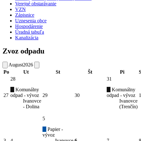
Verejné obstarávanie
VZN
Zápisnice
Uznesenia obce
Hospodárenie
Úradná tabuľa
Kanalizácia
Zvoz odpadu
August
2026
Po
Ut
St
Št
Pi
28
31
Komunálny
Komunálny
27
odpad - vývoz
29
30
odpad - vývoz
Ivanovce
Ivanovce
- Dolina
(Trenčín)
5
Papier -
vývoz
3
4
Ivanovce
6
7