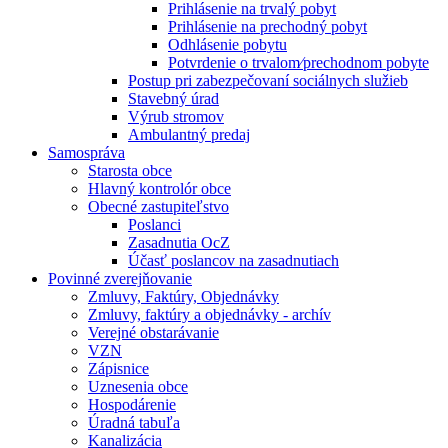
Prihlásenie na trvalý pobyt
Prihlásenie na prechodný pobyt
Odhlásenie pobytu
Potvrdenie o trvalom⁄prechodnom pobyte
Postup pri zabezpečovaní sociálnych služieb
Stavebný úrad
Výrub stromov
Ambulantný predaj
Samospráva
Starosta obce
Hlavný kontrolór obce
Obecné zastupiteľstvo
Poslanci
Zasadnutia OcZ
Účasť poslancov na zasadnutiach
Povinné zverejňovanie
Zmluvy, Faktúry, Objednávky
Zmluvy, faktúry a objednávky - archív
Verejné obstarávanie
VZN
Zápisnice
Uznesenia obce
Hospodárenie
Úradná tabuľa
Kanalizácia