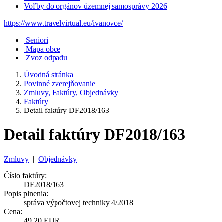
Voľby do orgánov územnej samosprávy 2026
https://www.travelvirtual.eu/ivanovce/
Seniori
Mapa obce
Zvoz odpadu
Úvodná stránka
Povinné zverejňovanie
Zmluvy, Faktúry, Objednávky
Faktúry
Detail faktúry DF2018/163
Detail faktúry DF2018/163
Zmluvy
|
Objednávky
Číslo faktúry:
DF2018/163
Popis plnenia:
správa výpočtovej techniky 4/2018
Cena:
49,20 EUR