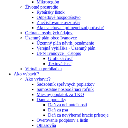
Mikroregión
Životné prostredie
Rybársky lístok
Odpadové hospodárstvo
Znečisťovanie ovzdušia
Ako sa chovať pri nepriazni počasia?
Ochrana osobných údajov
Územný plán obce Ivanovce
Územný plán návrh, oznámenie
Verejná vyhláška - Územný plán
ÚPN Ivanovce - čistopis
Grafická časť
Textová časť
Virtuálna prehliadka
Ako vybaviť?
Ako vybaviť?
Sadzobník správnych poplatkov
Samostatne hospodáriaci roľník
Miestny poplatok za TKO
Dane a poplatky
Daň za nehnuteľnosti
Daň za psa
Daň za nevýherné hracie prístroje
Overovanie podpisov a listín
Ohlasovňa