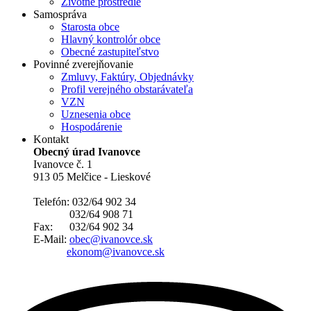
Životné prostredie
Samospráva
Starosta obce
Hlavný kontrolór obce
Obecné zastupiteľstvo
Povinné zverejňovanie
Zmluvy, Faktúry, Objednávky
Profil verejného obstarávateľa
VZN
Uznesenia obce
Hospodárenie
Kontakt
Obecný úrad Ivanovce
Ivanovce č. 1
913 05 Melčice - Lieskové
Telefón: 032/64 902 34
032/64 908 71
Fax: 032/64 902 34
E-Mail:
obec@ivanovce.sk
ekonom@ivanovce.sk