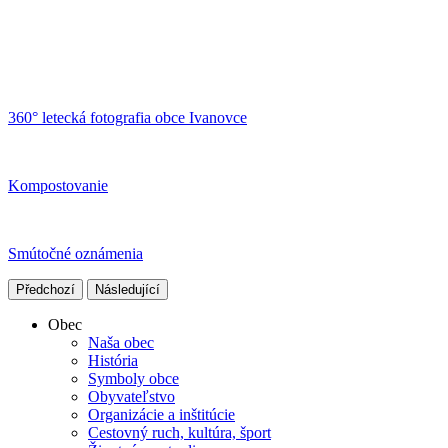
360° letecká fotografia obce Ivanovce
Kompostovanie
Smútočné oznámenia
Předchozí
Následující
Obec
Naša obec
História
Symboly obce
Obyvateľstvo
Organizácie a inštitúcie
Cestovný ruch, kultúra, šport