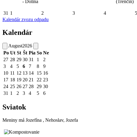
- Dolina
(Trenčín)
31
1
2
3
4
Kalendár zvozu odpadu
Kalendár
August
2026
Po
Ut
St
Št
Pia
So
Ne
27
28
29
30
31
1
2
3
4
5
6
7
8
9
10
11
12
13
14
15
16
17
18
19
20
21
22
23
24
25
26
27
28
29
30
31
1
2
3
4
5
6
Sviatok
Meniny má
Jozefína
, Nehoslav, Jozefa