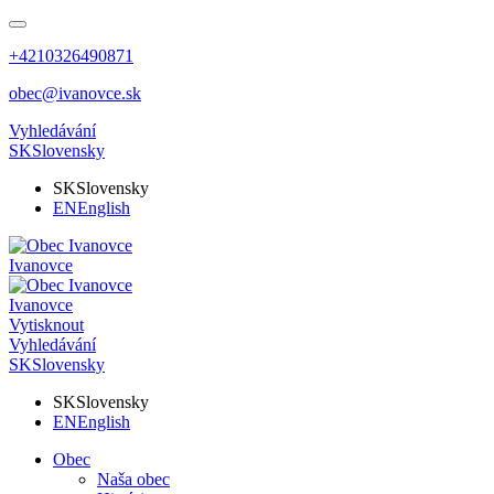
+4210326490871
obec@ivanovce.sk
Vyhledávání
SK
Slovensky
SK
Slovensky
EN
English
Ivanovce
Ivanovce
Vytisknout
Vyhledávání
SK
Slovensky
SK
Slovensky
EN
English
Obec
Naša obec