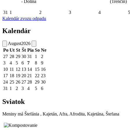
- Dolina
(Trenčín)
31
1
2
3
4
Kalendár zvozu odpadu
Kalendár
August
2026
Po
Ut
St
Št
Pia
So
Ne
27
28
29
30
31
1
2
3
4
5
6
7
8
9
10
11
12
13
14
15
16
17
18
19
20
21
22
23
24
25
26
27
28
29
30
31
1
2
3
4
5
6
Sviatok
Meniny má
Štefánia
, Kajetán, Afra, Afrodita, Kajetána, Štefana