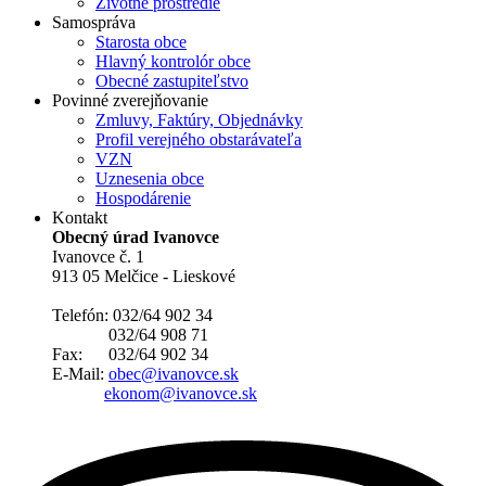
Životné prostredie
Samospráva
Starosta obce
Hlavný kontrolór obce
Obecné zastupiteľstvo
Povinné zverejňovanie
Zmluvy, Faktúry, Objednávky
Profil verejného obstarávateľa
VZN
Uznesenia obce
Hospodárenie
Kontakt
Obecný úrad Ivanovce
Ivanovce č. 1
913 05 Melčice - Lieskové
Telefón: 032/64 902 34
032/64 908 71
Fax: 032/64 902 34
E-Mail:
obec@ivanovce.sk
ekonom@ivanovce.sk