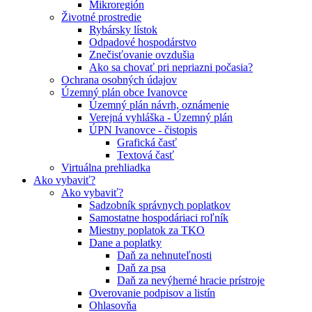
Mikroregión
Životné prostredie
Rybársky lístok
Odpadové hospodárstvo
Znečisťovanie ovzdušia
Ako sa chovať pri nepriazni počasia?
Ochrana osobných údajov
Územný plán obce Ivanovce
Územný plán návrh, oznámenie
Verejná vyhláška - Územný plán
ÚPN Ivanovce - čistopis
Grafická časť
Textová časť
Virtuálna prehliadka
Ako vybaviť?
Ako vybaviť?
Sadzobník správnych poplatkov
Samostatne hospodáriaci roľník
Miestny poplatok za TKO
Dane a poplatky
Daň za nehnuteľnosti
Daň za psa
Daň za nevýherné hracie prístroje
Overovanie podpisov a listín
Ohlasovňa