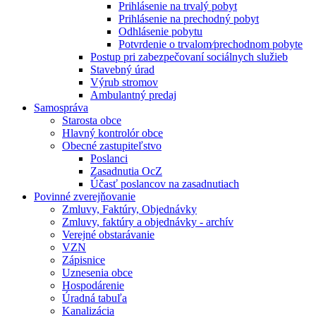
Prihlásenie na trvalý pobyt
Prihlásenie na prechodný pobyt
Odhlásenie pobytu
Potvrdenie o trvalom⁄prechodnom pobyte
Postup pri zabezpečovaní sociálnych služieb
Stavebný úrad
Výrub stromov
Ambulantný predaj
Samospráva
Starosta obce
Hlavný kontrolór obce
Obecné zastupiteľstvo
Poslanci
Zasadnutia OcZ
Účasť poslancov na zasadnutiach
Povinné zverejňovanie
Zmluvy, Faktúry, Objednávky
Zmluvy, faktúry a objednávky - archív
Verejné obstarávanie
VZN
Zápisnice
Uznesenia obce
Hospodárenie
Úradná tabuľa
Kanalizácia