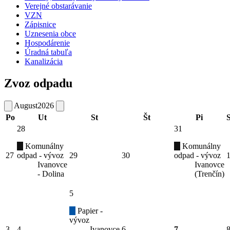
Verejné obstarávanie
VZN
Zápisnice
Uznesenia obce
Hospodárenie
Úradná tabuľa
Kanalizácia
Zvoz odpadu
August
2026
Po
Ut
St
Št
Pi
28
31
Komunálny
Komunálny
27
odpad - vývoz
29
30
odpad - vývoz
Ivanovce
Ivanovce
- Dolina
(Trenčín)
5
Papier -
vývoz
3
4
Ivanovce
6
7