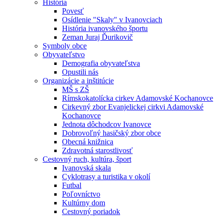
História
Povesť
Osídlenie "Skaly" v Ivanovciach
História ivanovského športu
Zeman Juraj Ďurikovič
Symboly obce
Obyvateľstvo
Demografia obyvateľstva
Opustili nás
Organizácie a inštitúcie
MŠ s ZŠ
Rímskokatolícka cirkev Adamovské Kochanovce
Cirkevný zbor Evanjelickej cirkvi Adamovské
Kochanovce
Jednota dôchodcov Ivanovce
Dobrovoľný hasičský zbor obce
Obecná knižnica
Zdravotná starostlivosť
Cestovný ruch, kultúra, šport
Ivanovská skala
Cyklotrasy a turistika v okolí
Futbal
Poľovníctvo
Kultúrny dom
Cestovný poriadok