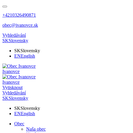
+4210326490871
obec@ivanovce.sk
Vyhledávání
SK
Slovensky
SK
Slovensky
EN
English
Ivanovce
Ivanovce
Vytisknout
Vyhledávání
SK
Slovensky
SK
Slovensky
EN
English
Obec
Naša obec