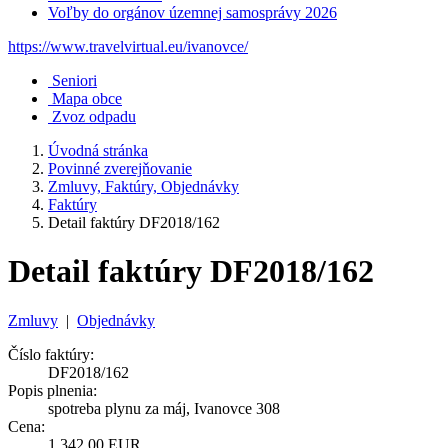
Voľby do orgánov územnej samosprávy 2026
https://www.travelvirtual.eu/ivanovce/
Seniori
Mapa obce
Zvoz odpadu
Úvodná stránka
Povinné zverejňovanie
Zmluvy, Faktúry, Objednávky
Faktúry
Detail faktúry DF2018/162
Detail faktúry DF2018/162
Zmluvy
|
Objednávky
Číslo faktúry:
DF2018/162
Popis plnenia:
spotreba plynu za máj, Ivanovce 308
Cena:
1 342,00 EUR