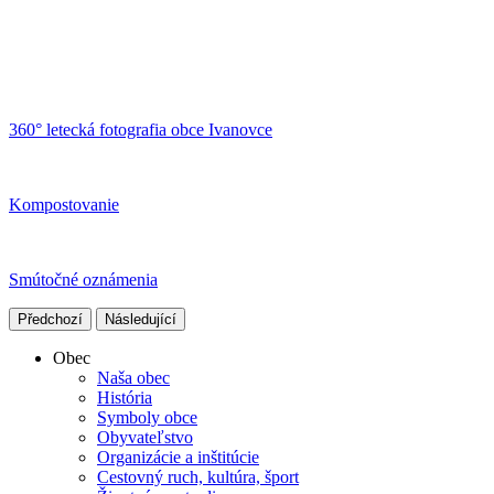
360° letecká fotografia obce Ivanovce
Kompostovanie
Smútočné oznámenia
Předchozí
Následující
Obec
Naša obec
História
Symboly obce
Obyvateľstvo
Organizácie a inštitúcie
Cestovný ruch, kultúra, šport