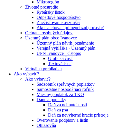
Mikroregión
Životné prostredie
Rybársky lístok
Odpadové hospodárstvo
Znečisťovanie ovzdušia
Ako sa chovať pri nepriazni počasia?
Ochrana osobných údajov
Územný plán obce Ivanovce
Územný plán návrh, oznámenie
Verejná vyhláška - Územný plán
ÚPN Ivanovce - čistopis
Grafická časť
Textová časť
Virtuálna prehliadka
Ako vybaviť?
Ako vybaviť?
Sadzobník správnych poplatkov
Samostatne hospodáriaci roľník
Miestny poplatok za TKO
Dane a poplatky
Daň za nehnuteľnosti
Daň za psa
Daň za nevýherné hracie prístroje
Overovanie podpisov a listín
Ohlasovňa