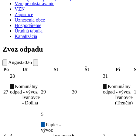
Verejné obstarávanie
VZN
Zápisnice
Uznesenia obce
Hospodárenie
Úradná tabuľa
Kanalizácia
Zvoz odpadu
August
2026
Po
Ut
St
Št
Pi
28
31
Komunálny
Komunálny
27
odpad - vývoz
29
30
odpad - vývoz
Ivanovce
Ivanovce
- Dolina
(Trenčín)
5
Papier -
vývoz
3
4
Ivanovce
6
7