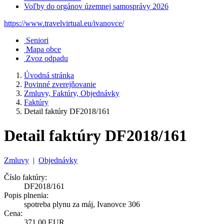
Voľby do orgánov územnej samosprávy 2026
https://www.travelvirtual.eu/ivanovce/
Seniori
Mapa obce
Zvoz odpadu
Úvodná stránka
Povinné zverejňovanie
Zmluvy, Faktúry, Objednávky
Faktúry
Detail faktúry DF2018/161
Detail faktúry DF2018/161
Zmluvy
|
Objednávky
Číslo faktúry:
DF2018/161
Popis plnenia:
spotreba plynu za máj, Ivanovce 306
Cena:
371,00 EUR