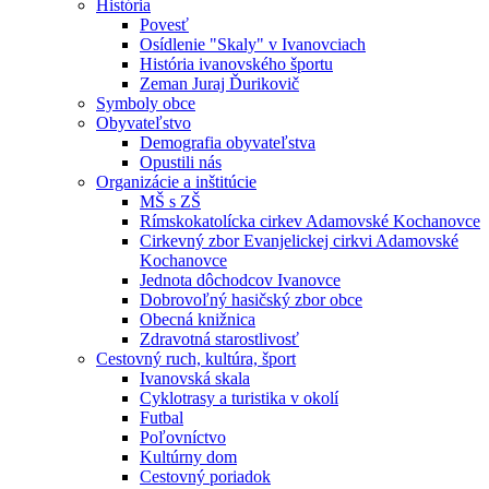
História
Povesť
Osídlenie "Skaly" v Ivanovciach
História ivanovského športu
Zeman Juraj Ďurikovič
Symboly obce
Obyvateľstvo
Demografia obyvateľstva
Opustili nás
Organizácie a inštitúcie
MŠ s ZŠ
Rímskokatolícka cirkev Adamovské Kochanovce
Cirkevný zbor Evanjelickej cirkvi Adamovské
Kochanovce
Jednota dôchodcov Ivanovce
Dobrovoľný hasičský zbor obce
Obecná knižnica
Zdravotná starostlivosť
Cestovný ruch, kultúra, šport
Ivanovská skala
Cyklotrasy a turistika v okolí
Futbal
Poľovníctvo
Kultúrny dom
Cestovný poriadok