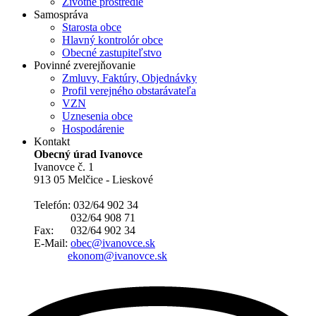
Životné prostredie
Samospráva
Starosta obce
Hlavný kontrolór obce
Obecné zastupiteľstvo
Povinné zverejňovanie
Zmluvy, Faktúry, Objednávky
Profil verejného obstarávateľa
VZN
Uznesenia obce
Hospodárenie
Kontakt
Obecný úrad Ivanovce
Ivanovce č. 1
913 05 Melčice - Lieskové
Telefón: 032/64 902 34
032/64 908 71
Fax: 032/64 902 34
E-Mail:
obec@ivanovce.sk
ekonom@ivanovce.sk