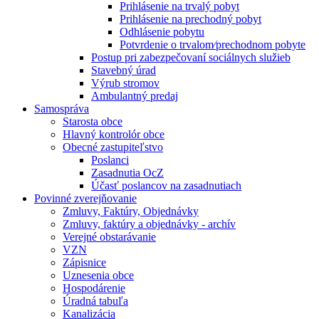
Prihlásenie na trvalý pobyt
Prihlásenie na prechodný pobyt
Odhlásenie pobytu
Potvrdenie o trvalom⁄prechodnom pobyte
Postup pri zabezpečovaní sociálnych služieb
Stavebný úrad
Výrub stromov
Ambulantný predaj
Samospráva
Starosta obce
Hlavný kontrolór obce
Obecné zastupiteľstvo
Poslanci
Zasadnutia OcZ
Účasť poslancov na zasadnutiach
Povinné zverejňovanie
Zmluvy, Faktúry, Objednávky
Zmluvy, faktúry a objednávky - archív
Verejné obstarávanie
VZN
Zápisnice
Uznesenia obce
Hospodárenie
Úradná tabuľa
Kanalizácia