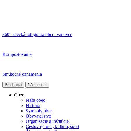
360° letecká fotografia obce Ivanovce
Kompostovanie
Smútočné oznámenia
Předchozí
Následující
Obec
Naša obec
História
Symboly obce
Obyvateľstvo
Organizácie a inštitúcie
Cestovný ruch, kultúra, šport