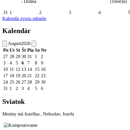
- Dolina
(Trenčín)
31
1
2
3
4
Kalendár zvozu odpadu
Kalendár
August
2026
Po
Ut
St
Št
Pia
So
Ne
27
28
29
30
31
1
2
3
4
5
6
7
8
9
10
11
12
13
14
15
16
17
18
19
20
21
22
23
24
25
26
27
28
29
30
31
1
2
3
4
5
6
Sviatok
Meniny má
Jozefína
, Nehoslav, Jozefa