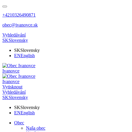
+4210326490871
obec@ivanovce.sk
Vyhledávání
SK
Slovensky
SK
Slovensky
EN
English
Ivanovce
Ivanovce
Vytisknout
Vyhledávání
SK
Slovensky
SK
Slovensky
EN
English
Obec
Naša obec