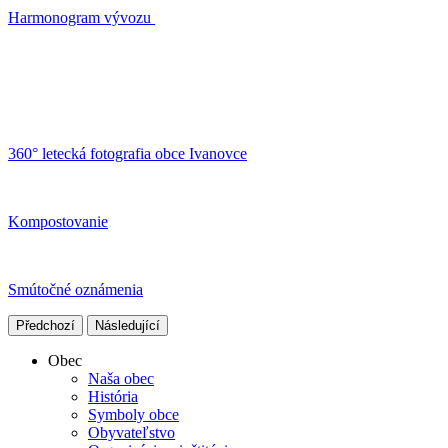
Harmonogram vývozu
360° letecká fotografia obce Ivanovce
Kompostovanie
Smútočné oznámenia
Předchozí
Následující
Obec
Naša obec
História
Symboly obce
Obyvateľstvo