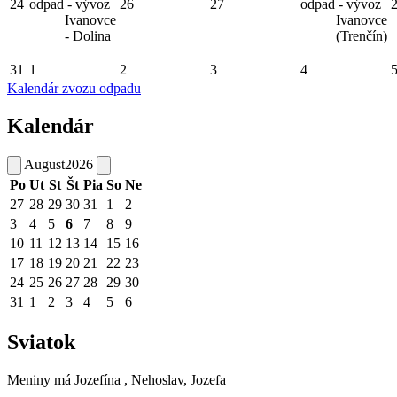
24
odpad - vývoz
26
27
odpad - vývoz
Ivanovce
Ivanovce
- Dolina
(Trenčín)
31
1
2
3
4
Kalendár zvozu odpadu
Kalendár
August
2026
Po
Ut
St
Št
Pia
So
Ne
27
28
29
30
31
1
2
3
4
5
6
7
8
9
10
11
12
13
14
15
16
17
18
19
20
21
22
23
24
25
26
27
28
29
30
31
1
2
3
4
5
6
Sviatok
Meniny má
Jozefína
, Nehoslav, Jozefa