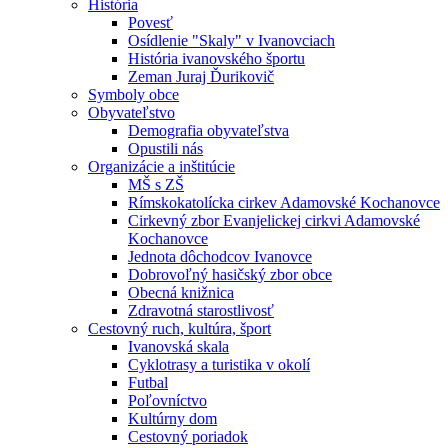
História
Povesť
Osídlenie "Skaly" v Ivanovciach
História ivanovského športu
Zeman Juraj Ďurikovič
Symboly obce
Obyvateľstvo
Demografia obyvateľstva
Opustili nás
Organizácie a inštitúcie
MŠ s ZŠ
Rímskokatolícka cirkev Adamovské Kochanovce
Cirkevný zbor Evanjelickej cirkvi Adamovské
Kochanovce
Jednota dôchodcov Ivanovce
Dobrovoľný hasičský zbor obce
Obecná knižnica
Zdravotná starostlivosť
Cestovný ruch, kultúra, šport
Ivanovská skala
Cyklotrasy a turistika v okolí
Futbal
Poľovníctvo
Kultúrny dom
Cestovný poriadok