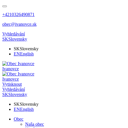
+4210326490871
obec@ivanovce.sk
Vyhledávání
SK
Slovensky
SK
Slovensky
EN
English
Ivanovce
Ivanovce
Vytisknout
Vyhledávání
SK
Slovensky
SK
Slovensky
EN
English
Obec
Naša obec