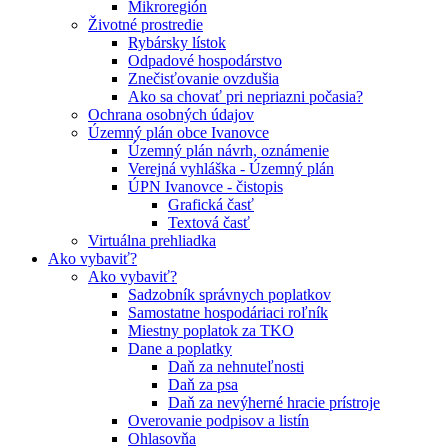
Mikroregión
Životné prostredie
Rybársky lístok
Odpadové hospodárstvo
Znečisťovanie ovzdušia
Ako sa chovať pri nepriazni počasia?
Ochrana osobných údajov
Územný plán obce Ivanovce
Územný plán návrh, oznámenie
Verejná vyhláška - Územný plán
ÚPN Ivanovce - čistopis
Grafická časť
Textová časť
Virtuálna prehliadka
Ako vybaviť?
Ako vybaviť?
Sadzobník správnych poplatkov
Samostatne hospodáriaci roľník
Miestny poplatok za TKO
Dane a poplatky
Daň za nehnuteľnosti
Daň za psa
Daň za nevýherné hracie prístroje
Overovanie podpisov a listín
Ohlasovňa