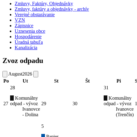
Zmluvy, Faktúry, Objednávky
Zmluvy, faktúry a objednávky - archív
Verejné obstarávanie
VZN
Zápisnice
Uznesenia obce
Hospodárenie
Úradná tabuľa
Kanalizácia
Zvoz odpadu
August
2026
Po
Ut
St
Št
Pi
28
31
Komunálny
Komunálny
27
odpad - vývoz
29
30
odpad - vývoz
Ivanovce
Ivanovce
- Dolina
(Trenčín)
5
Papier -