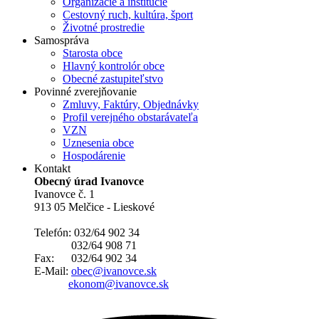
Organizácie a inštitúcie
Cestovný ruch, kultúra, šport
Životné prostredie
Samospráva
Starosta obce
Hlavný kontrolór obce
Obecné zastupiteľstvo
Povinné zverejňovanie
Zmluvy, Faktúry, Objednávky
Profil verejného obstarávateľa
VZN
Uznesenia obce
Hospodárenie
Kontakt
Obecný úrad Ivanovce
Ivanovce č. 1
913 05 Melčice - Lieskové
Telefón: 032/64 902 34
032/64 908 71
Fax: 032/64 902 34
E-Mail:
obec@ivanovce.sk
ekonom@ivanovce.sk