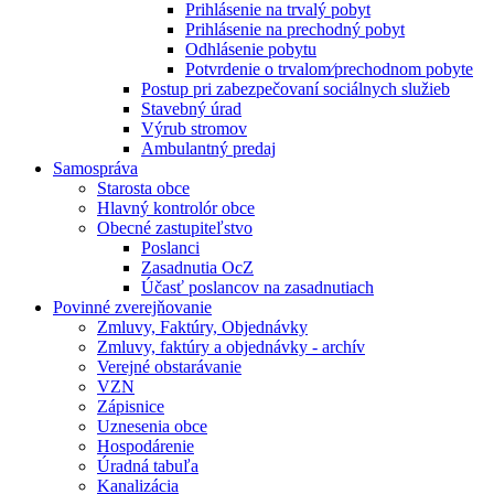
Prihlásenie na trvalý pobyt
Prihlásenie na prechodný pobyt
Odhlásenie pobytu
Potvrdenie o trvalom⁄prechodnom pobyte
Postup pri zabezpečovaní sociálnych služieb
Stavebný úrad
Výrub stromov
Ambulantný predaj
Samospráva
Starosta obce
Hlavný kontrolór obce
Obecné zastupiteľstvo
Poslanci
Zasadnutia OcZ
Účasť poslancov na zasadnutiach
Povinné zverejňovanie
Zmluvy, Faktúry, Objednávky
Zmluvy, faktúry a objednávky - archív
Verejné obstarávanie
VZN
Zápisnice
Uznesenia obce
Hospodárenie
Úradná tabuľa
Kanalizácia