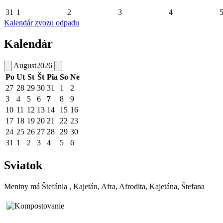
31
1
2
3
4
Kalendár zvozu odpadu
Kalendár
August
2026
Po
Ut
St
Št
Pia
So
Ne
27
28
29
30
31
1
2
3
4
5
6
7
8
9
10
11
12
13
14
15
16
17
18
19
20
21
22
23
24
25
26
27
28
29
30
31
1
2
3
4
5
6
Sviatok
Meniny má
Štefánia
, Kajetán, Afra, Afrodita, Kajetána, Štefana