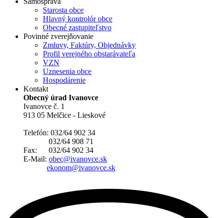
Samospráva
Starosta obce
Hlavný kontrolór obce
Obecné zastupiteľstvo
Povinné zverejňovanie
Zmluvy, Faktúry, Objednávky
Profil verejného obstarávateľa
VZN
Uznesenia obce
Hospodárenie
Kontakt
Obecný úrad Ivanovce
Ivanovce č. 1
913 05 Melčice - Lieskové
Telefón: 032/64 902 34
032/64 908 71
Fax: 032/64 902 34
E-Mail:
obec@ivanovce.sk
ekonom@ivanovce.sk