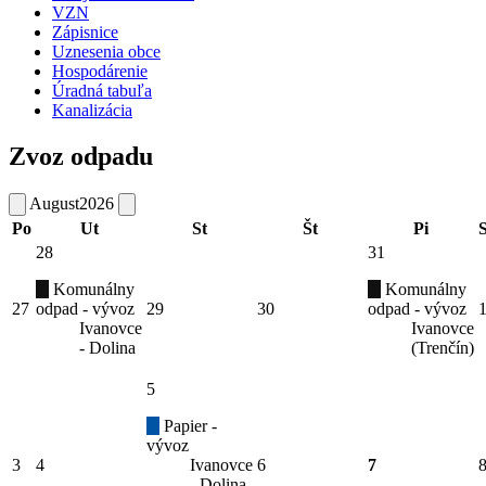
VZN
Zápisnice
Uznesenia obce
Hospodárenie
Úradná tabuľa
Kanalizácia
Zvoz odpadu
August
2026
Po
Ut
St
Št
Pi
28
31
Komunálny
Komunálny
27
odpad - vývoz
29
30
odpad - vývoz
Ivanovce
Ivanovce
- Dolina
(Trenčín)
5
Papier -
vývoz
3
4
Ivanovce
6
7
- Dolina,