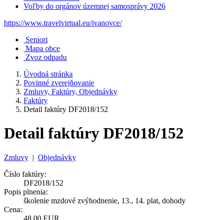
Voľby do orgánov územnej samosprávy 2026
https://www.travelvirtual.eu/ivanovce/
Seniori
Mapa obce
Zvoz odpadu
Úvodná stránka
Povinné zverejňovanie
Zmluvy, Faktúry, Objednávky
Faktúry
Detail faktúry DF2018/152
Detail faktúry DF2018/152
Zmluvy
|
Objednávky
Číslo faktúry:
DF2018/152
Popis plnenia:
školenie mzdové zvýhodnenie, 13., 14. plat, dohody
Cena:
48,00 EUR