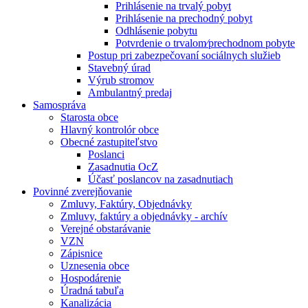
Prihlásenie na trvalý pobyt
Prihlásenie na prechodný pobyt
Odhlásenie pobytu
Potvrdenie o trvalom⁄prechodnom pobyte
Postup pri zabezpečovaní sociálnych služieb
Stavebný úrad
Výrub stromov
Ambulantný predaj
Samospráva
Starosta obce
Hlavný kontrolór obce
Obecné zastupiteľstvo
Poslanci
Zasadnutia OcZ
Účasť poslancov na zasadnutiach
Povinné zverejňovanie
Zmluvy, Faktúry, Objednávky
Zmluvy, faktúry a objednávky - archív
Verejné obstarávanie
VZN
Zápisnice
Uznesenia obce
Hospodárenie
Úradná tabuľa
Kanalizácia