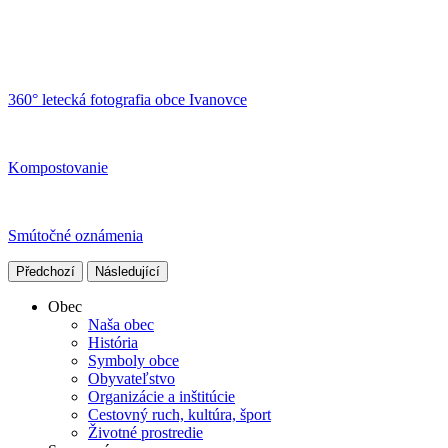
360° letecká fotografia obce Ivanovce
Kompostovanie
Smútočné oznámenia
Předchozí
Následující
Obec
Naša obec
História
Symboly obce
Obyvateľstvo
Organizácie a inštitúcie
Cestovný ruch, kultúra, šport
Životné prostredie