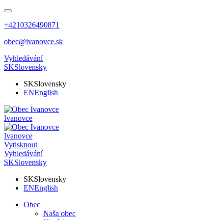
+4210326490871
obec@ivanovce.sk
Vyhledávání
SK
Slovensky
SK
Slovensky
EN
English
Ivanovce
Ivanovce
Vytisknout
Vyhledávání
SK
Slovensky
SK
Slovensky
EN
English
Obec
Naša obec