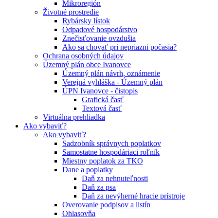
Mikroregión
Životné prostredie
Rybársky lístok
Odpadové hospodárstvo
Znečisťovanie ovzdušia
Ako sa chovať pri nepriazni počasia?
Ochrana osobných údajov
Územný plán obce Ivanovce
Územný plán návrh, oznámenie
Verejná vyhláška - Územný plán
ÚPN Ivanovce - čistopis
Grafická časť
Textová časť
Virtuálna prehliadka
Ako vybaviť?
Ako vybaviť?
Sadzobník správnych poplatkov
Samostatne hospodáriaci roľník
Miestny poplatok za TKO
Dane a poplatky
Daň za nehnuteľnosti
Daň za psa
Daň za nevýherné hracie prístroje
Overovanie podpisov a listín
Ohlasovňa