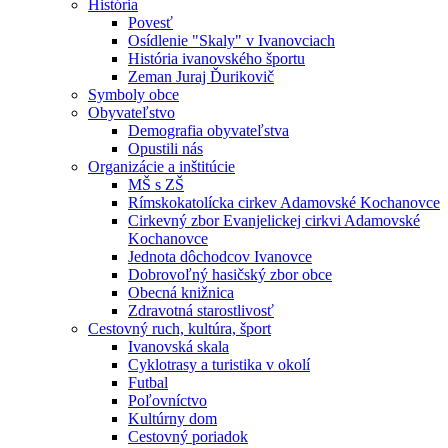
História
Povesť
Osídlenie "Skaly" v Ivanovciach
História ivanovského športu
Zeman Juraj Ďurikovič
Symboly obce
Obyvateľstvo
Demografia obyvateľstva
Opustili nás
Organizácie a inštitúcie
MŠ s ZŠ
Rímskokatolícka cirkev Adamovské Kochanovce
Cirkevný zbor Evanjelickej cirkvi Adamovské
Kochanovce
Jednota dôchodcov Ivanovce
Dobrovoľný hasičský zbor obce
Obecná knižnica
Zdravotná starostlivosť
Cestovný ruch, kultúra, šport
Ivanovská skala
Cyklotrasy a turistika v okolí
Futbal
Poľovníctvo
Kultúrny dom
Cestovný poriadok