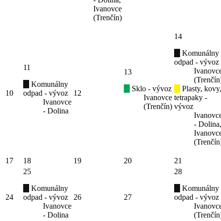
Ivanovce
(Trenčín)
14
Komunálny
odpad - vývoz
11
Ivanovc
13
(Trenčín
Komunálny
Sklo - vývoz
Plasty, kovy
10
odpad - vývoz
12
Ivanovce
tetrapaky -
Ivanovce
(Trenčín)
vývoz
- Dolina
Ivanovc
- Dolina
Ivanovc
(Trenčín
17
18
19
20
21
25
28
Komunálny
Komunálny
24
odpad - vývoz
26
27
odpad - vývoz
Ivanovce
Ivanovc
- Dolina
(Trenčín