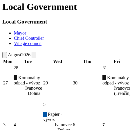
Local Government
Local Government
Mayor
Chief Controller
Village council
August
2026
Mon
Tue
Wed
Thu
Fri
28
31
Komunálny
Komunálny
27
odpad - vývoz
29
30
odpad - vývoz
Ivanovce
Ivanovc
- Dolina
(Trenčín
5
Papier -
vývoz
3
4
Ivanovce
6
7
- Dolina,