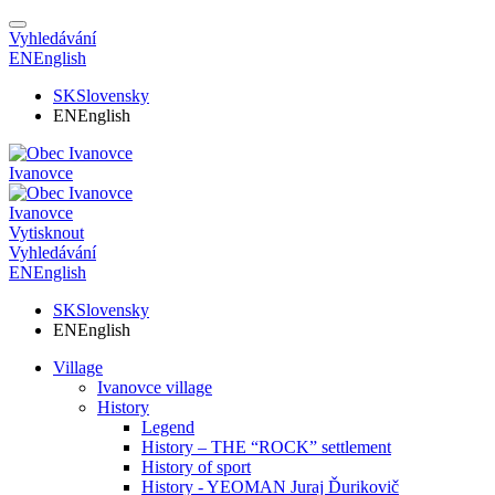
Vyhledávání
EN
English
SK
Slovensky
EN
English
Ivanovce
Ivanovce
Vytisknout
Vyhledávání
EN
English
SK
Slovensky
EN
English
Village
Ivanovce village
History
Legend
History – THE “ROCK” settlement
History of sport
History - YEOMAN Juraj Ďurikovič