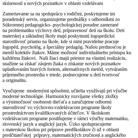
skúseností a nových poznatkov v oblasti vzdelávani
Zameriavame sa na spoluprácu s rodičmi, poskytujeme im
poradenský servis, organizujeme prednášky s odborníkmi zo
Súkromnej pedagogicko- psychologickej poradne zamerané
na problematiku výchovy detí, prípravenosť detí na školu. Deti
materskej a základnej školy majú poskytnutú logopedickú
starostlivosť priamo na škole, kde si nimi pravidelne pracuje
logopéd, psychológ, a špeciálny pedagóg. Našou prednosťou je
menší kolektív žiakov. Máme možnosť individuálneho prístupu ku
každému žiakovi. Naši žiaci majú priestor na vlastnú realizáciu,
snažíme sa získať záujem žiaka o získanie nových poznatkov
uplatňovaním hravých foriem, alternatívnych metód, vytváraním
príjemného prostredia v triede, podnecujeme u detí tvorivosť
a originalitu.
Vyučujeme modernými spôsobmi, učitelia využívajú pri výučbe
moderné technológie. Harmonicky rozvíjame všetky zložky
a výnimočnosť osobnosti dieťaťa a zaručujeme odbornú
starostlivosť vo výchovno-vzdelávacom programe školy
prostredníctvom kvalifikovaných účiteľov. V školskom
vzdelávacom programe posilňujeme v rámci výučby matematiku,
slovenský jazyk a anglický jazyk. Úzko spolupracujeme
s materskou školou pri príprave predškolákov či už v oblasti
predčitateľskej prípravy, matematických zručností a anglického