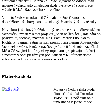
a príjemná pre deti I. stupňa ZŠ. Žiaci výtvarného odboru mali
možnosť vďaku tejto umeleckej škole vystavovať svoje práce
v Galérií M.A. Bazovského v Trenčíne.
V tomto školskom roku deti ZŠ majú možnosť zapojiť sa
do krúžkov – šachový, stolno-tenisový, čitateľský, šikovné ruky.
Novinkou je šachový krúžok, ktorý otvárame vďaka Slovenskému
šachovému zväzu v rámci projektu „Šach na školách“, kde nám bol
poskytnutý šachový materiál. Naši žiaci Marek Filo, Adam
Richtárik, Samuel Satina sa stali prémiovými členmi Slovenského
šachového zväzu. Krúžok navštevuje 12 detí 1.-4- ročníka. Žiaci
MŠ a ZŠ svojimi kultúrnymi vystúpeniami prispievajú k dobrej
atmosfére v obci pri rôznych podujatiach v Kultúrnom dome
v Ivanovciach pre rodičov a seniorov z obce.
Materská škola
Materská škola začala svoju
činnosť od školského roku
1945/1946. Spočiatku bola
umiestnená v jednej triede