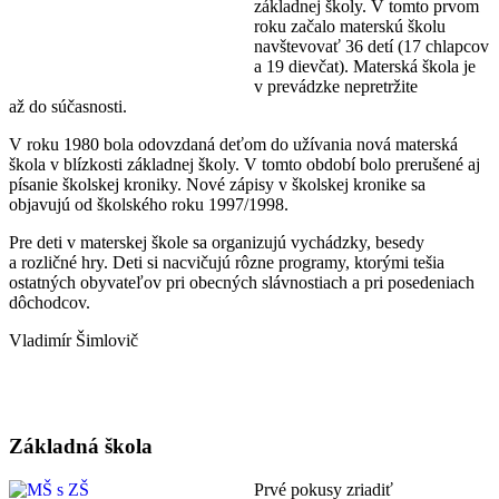
základnej školy. V tomto prvom
roku začalo materskú školu
navštevovať 36 detí (17 chlapcov
a 19 dievčat). Materská škola je
v prevádzke nepretržite
až do súčasnosti.
V roku 1980 bola odovzdaná deťom do užívania nová materská
škola v blízkosti základnej školy. V tomto období bolo prerušené aj
písanie školskej kroniky. Nové zápisy v školskej kronike sa
objavujú od školského roku 1997/1998.
Pre deti v materskej škole sa organizujú vychádzky, besedy
a rozličné hry. Deti si nacvičujú rôzne programy, ktorými tešia
ostatných obyvateľov pri obecných slávnostiach a pri posedeniach
dôchodcov.
Vladimír Šimlovič
Základná škola
Prvé pokusy zriadiť