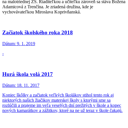
na malotriednej ZŠ. Riaditeľkou a učiteľku zároveň sa stáva Božena
Adamicová z Trenčína. Je zriadená družina, kde je
vychovávateľkou Miroslava Koprivňanská.
Začiatok školského roka 2018
Dátum:
9. 1. 2019
-
Hurá škola volá 2017
Dátum:
18. 11. 2017
Koniec škôlky a začiatok veľkých školákov stihol tento rok aj
niektorých našich žiačikov materskej školy s ktorými sme sa
rozlúčili a prajeme im veľa veselých dní prežitých v škole a kopec
nových kamarátkov a zážitkov, ktoré na ne už teraz v škole čakajú.