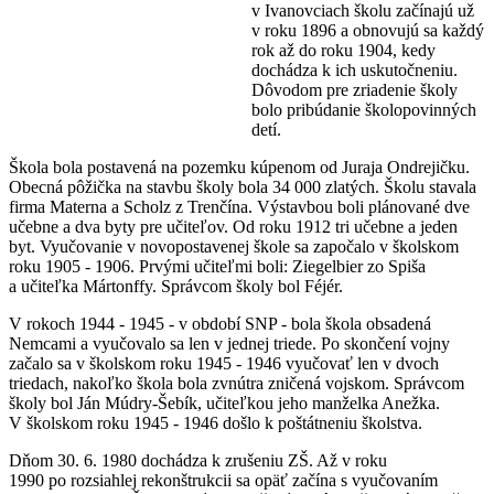
v Ivanovciach školu začínajú už
v roku 1896 a obnovujú sa každý
rok až do roku 1904, kedy
dochádza k ich uskutočneniu.
Dôvodom pre zriadenie školy
bolo pribúdanie školopovinných
detí.
Škola bola postavená na pozemku kúpenom od Juraja Ondrejičku.
Obecná pôžička na stavbu školy bola 34 000 zlatých. Školu stavala
firma Materna a Scholz z Trenčína. Výstavbou boli plánované dve
učebne a dva byty pre učiteľov. Od roku 1912 tri učebne a jeden
byt. Vyučovanie v novopostavenej škole sa započalo v školskom
roku 1905 - 1906. Prvými učiteľmi boli: Ziegelbier zo Spiša
a učiteľka Mártonffy. Správcom školy bol Féjér.
V rokoch 1944 - 1945 - v období SNP - bola škola obsadená
Nemcami a vyučovalo sa len v jednej triede. Po skončení vojny
začalo sa v školskom roku 1945 - 1946 vyučovať len v dvoch
triedach, nakoľko škola bola zvnútra zničená vojskom. Správcom
školy bol Ján Múdry-Šebík, učiteľkou jeho manželka Anežka.
V školskom roku 1945 - 1946 došlo k poštátneniu školstva.
Dňom 30. 6. 1980 dochádza k zrušeniu ZŠ. Až v roku
1990 po rozsiahlej rekonštrukcii sa opäť začína s vyučovaním