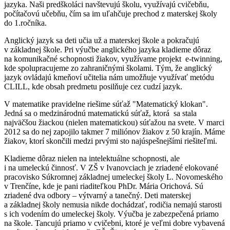
jazyka. Naši predškoláci navštevujú školu, využívajú cvičebňu,
počítačovú učebňu, čím sa im uľahčuje prechod z materskej školy
do 1.ročníka.
Anglický jazyk sa deti učia už a materskej škole a pokračujú
v základnej škole. Pri výučbe anglického jazyka kladieme dôraz
na komunikačné schopnosti žiakov, využívame projekt e-twinning,
kde spolupracujeme zo zahraničnými školami. Tým, že anglický
jazyk ovládajú kmeňoví učitelia nám umožňuje využívať metódu
CLILL, kde obsah predmetu posilňuje cez cudzí jazyk.
V matematike pravidelne riešime súťaž "Matematický klokan".
Jedná sa o medzinárodnú matematickú súťaž, ktorá sa stala
najväčšou žiackou (nielen matematickou) súťažou na svete. V marci
2012 sa do nej zapojilo takmer 7 miliónov žiakov z 50 krajín. Máme
žiakov, ktorí skončili medzi prvými sto najúspešnejšími riešiteľmi.
Kladieme dôraz nielen na intelektuálne schopnosti, ale
i na umeleckú činnosť. V ZŠ v Ivanovciach je zriadené elokované
pracovisko Súkromnej základnej umeleckej školy L. Novomeského
v Trenčíne, kde je pani riaditeľkou PhDr. Mária Orichová. Sú
zriadené dva odbory – výtvarný a tanečný. Deti materskej
a základnej školy nemusia nikde dochádzať, rodičia nemajú starosti
s ich vodením do umeleckej školy. Výučba je zabezpečená priamo
na škole. Tancujú priamo v cvičebni, ktoré je veľmi dobre vybavená