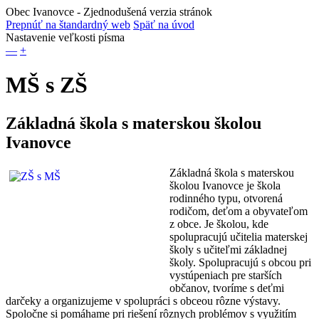
Obec Ivanovce
- Zjednodušená verzia stránok
Prepnúť na štandardný web
Späť na úvod
Nastavenie veľkosti písma
—
+
MŠ s ZŠ
Základná škola s materskou školou
Ivanovce
Základná škola s materskou
školou Ivanovce je škola
rodinného typu, otvorená
rodičom, deťom a obyvateľom
z obce. Je školou, kde
spolupracujú učitelia materskej
školy s učiteľmi základnej
školy. Spolupracujú s obcou pri
vystúpeniach pre starších
občanov, tvoríme s deťmi
darčeky a organizujeme v spolupráci s obceou rôzne výstavy.
Spoločne si pomáhame pri riešení rôznych problémov s využitím