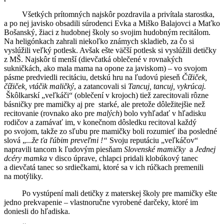
Všetkých prítomných najskôr pozdravila a privítala starostka,
a po nej javisko obsadili súrodenci Evka a Miško Balajovci a Maťko
Bošanský, žiaci z hudobnej školy so svojim hudobným recitálom.
Na heligónkach zahrali niekoľko známych skladieb, za čo si
vyslúžili veľký potlesk. Avšak ešte väčší potlesk si vyslúžili detičky
z MŠ. Najskôr tí menší (dievčatká oblečené v rovnakých
sukničkách, ako mala mama na opone za javiskom) – vo svojom
pásme predviedli recitáciu, detskú hru na ľudovú pieseň
Čížiček,
čížiček, vtáčik maličký
, a zatancovali si
Tancuj, tancuj, vykrúcaj.
Škôlkarskí „veľkáči“ (oblečení v krojoch) tiež zarecitovali rôzne
básničky pre mamičky aj pre starké, ale pretože dôležitejšie než
recitovanie (rovnako ako pre
malých
) bolo vyhľadať v hľadisku
rodičov a zamávať im, v konečnom dôsledku recitoval každý
po svojom, takže zo sľubu pre mamičky boli rozumieť iba posledné
slová „...
že ťa ľúbim preveľmi !“
Svoju reputáciu „veľkáčov“
napravili tancom k ľudovým piesňam
Slovenské mamičky
a
Jednej
dcéry mamka
v disco úprave, chlapci pridali klobúkový tanec
a dievčatá tanec so srdiečkami, ktoré sa v ich rúčkach premenili
na motýliky.
Po vystúpení mali detičky z materskej školy pre mamičky ešte
jedno prekvapenie – vlastnoručne vyrobené darčeky, ktoré im
doniesli do hľadiska.