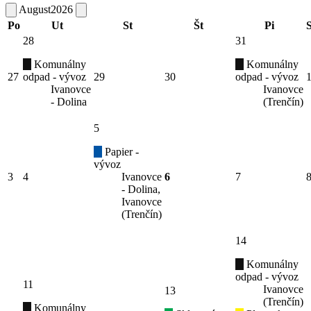
August
2026
Po
Ut
St
Št
Pi
28
31
Komunálny
Komunálny
27
odpad - vývoz
29
30
odpad - vývoz
Ivanovce
Ivanovce
- Dolina
(Trenčín)
5
Papier -
vývoz
3
4
Ivanovce
6
7
- Dolina,
Ivanovce
(Trenčín)
14
Komunálny
odpad - vývoz
11
Ivanovce
13
(Trenčín)
Komunálny