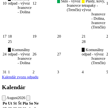
Sklo - vývoz
Plasty, kovy,
10
odpad - vývoz
12
Ivanovce
tetrapaky -
Ivanovce
(Trenčín)
vývoz
- Dolina
Ivanovce
- Dolina,
Ivanovce
(Trenčín)
17
18
19
20
21
25
28
Komunálny
Komunálny
24
odpad - vývoz
26
27
odpad - vývoz
Ivanovce
Ivanovce
- Dolina
(Trenčín)
31
1
2
3
4
Kalendár zvozu odpadu
Kalendár
August
2026
Po
Ut
St
Št
Pia
So
Ne