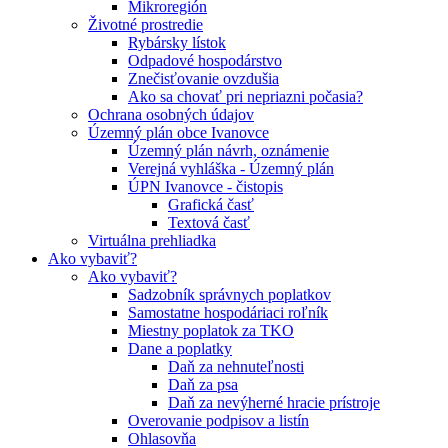
Mikroregión
Životné prostredie
Rybársky lístok
Odpadové hospodárstvo
Znečisťovanie ovzdušia
Ako sa chovať pri nepriazni počasia?
Ochrana osobných údajov
Územný plán obce Ivanovce
Územný plán návrh, oznámenie
Verejná vyhláška - Územný plán
ÚPN Ivanovce - čistopis
Grafická časť
Textová časť
Virtuálna prehliadka
Ako vybaviť?
Ako vybaviť?
Sadzobník správnych poplatkov
Samostatne hospodáriaci roľník
Miestny poplatok za TKO
Dane a poplatky
Daň za nehnuteľnosti
Daň za psa
Daň za nevýherné hracie prístroje
Overovanie podpisov a listín
Ohlasovňa