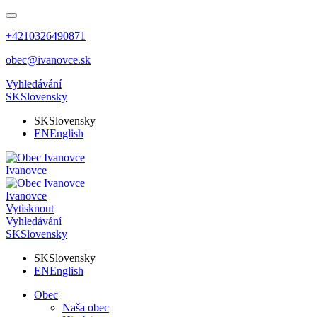
+4210326490871
obec@ivanovce.sk
Vyhledávání
SK
Slovensky
SK
Slovensky
EN
English
Ivanovce
Ivanovce
Vytisknout
Vyhledávání
SK
Slovensky
SK
Slovensky
EN
English
Obec
Naša obec