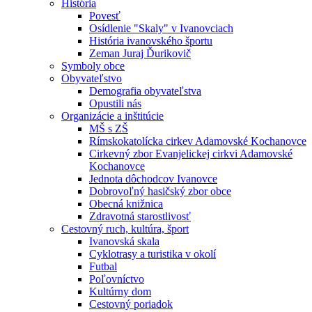
História
Povesť
Osídlenie "Skaly" v Ivanovciach
História ivanovského športu
Zeman Juraj Ďurikovič
Symboly obce
Obyvateľstvo
Demografia obyvateľstva
Opustili nás
Organizácie a inštitúcie
MŠ s ZŠ
Rímskokatolícka cirkev Adamovské Kochanovce
Cirkevný zbor Evanjelickej cirkvi Adamovské
Kochanovce
Jednota dôchodcov Ivanovce
Dobrovoľný hasičský zbor obce
Obecná knižnica
Zdravotná starostlivosť
Cestovný ruch, kultúra, šport
Ivanovská skala
Cyklotrasy a turistika v okolí
Futbal
Poľovníctvo
Kultúrny dom
Cestovný poriadok