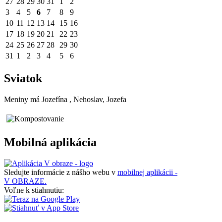
27
28
29
30
31
1
2
3
4
5
6
7
8
9
10
11
12
13
14
15
16
17
18
19
20
21
22
23
24
25
26
27
28
29
30
31
1
2
3
4
5
6
Sviatok
Meniny má
Jozefína
, Nehoslav, Jozefa
Mobilná aplikácia
Sledujte informácie z nášho webu v
mobilnej aplikácii -
V OBRAZE.
Voľne k stiahnutiu: