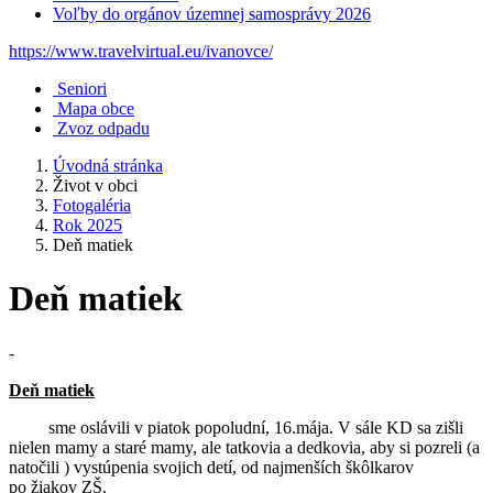
Voľby do orgánov územnej samosprávy 2026
https://www.travelvirtual.eu/ivanovce/
Seniori
Mapa obce
Zvoz odpadu
Úvodná stránka
Život v obci
Fotogaléria
Rok 2025
Deň matiek
Deň matiek
-
Deň matiek
sme oslávili v piatok popoludní, 16.mája. V sále KD sa zišli
nielen mamy a staré mamy, ale tatkovia a dedkovia, aby si pozreli (a
natočili ) vystúpenia svojich detí, od najmenších škôlkarov
po žiakov ZŠ.