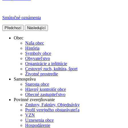
Smútočné oznámenia
Předchozí
Následující
Obec
Naša obec
História
Symboly obce
Obyvateľstvo
Organizácie a inštitúcie
Cestovný ruch, kultúra, šport
Životné prostredie
Samospráva
Starosta obce
Hlavný kontrolór obce
Obecné zastupiteľstvo
Povinné zverejňovanie
Zmluvy, Faktúry, Objednávky
Profil verejného obstarávateľa
VZN
Uznesenia obce
Hospodárenie