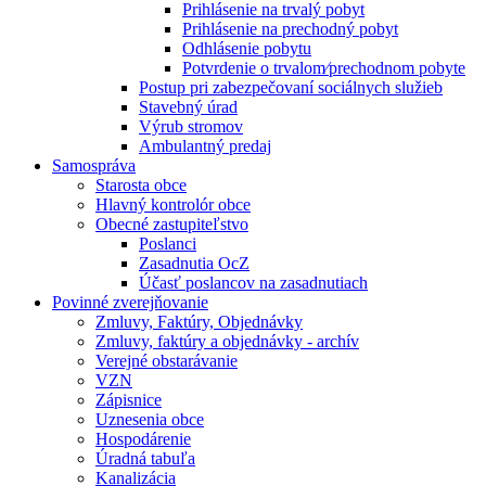
Prihlásenie na trvalý pobyt
Prihlásenie na prechodný pobyt
Odhlásenie pobytu
Potvrdenie o trvalom⁄prechodnom pobyte
Postup pri zabezpečovaní sociálnych služieb
Stavebný úrad
Výrub stromov
Ambulantný predaj
Samospráva
Starosta obce
Hlavný kontrolór obce
Obecné zastupiteľstvo
Poslanci
Zasadnutia OcZ
Účasť poslancov na zasadnutiach
Povinné zverejňovanie
Zmluvy, Faktúry, Objednávky
Zmluvy, faktúry a objednávky - archív
Verejné obstarávanie
VZN
Zápisnice
Uznesenia obce
Hospodárenie
Úradná tabuľa
Kanalizácia