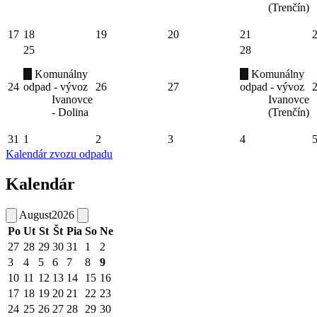
(Trenčín)
17
18
19
20
21
25
28
Komunálny
Komunálny
24
odpad - vývoz
26
27
odpad - vývoz
Ivanovce
Ivanovce
- Dolina
(Trenčín)
31
1
2
3
4
Kalendár zvozu odpadu
Kalendár
August
2026
Po
Ut
St
Št
Pia
So
Ne
27
28
29
30
31
1
2
3
4
5
6
7
8
9
10
11
12
13
14
15
16
17
18
19
20
21
22
23
24
25
26
27
28
29
30