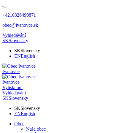
+4210326490871
obec@ivanovce.sk
Vyhledávání
SK
Slovensky
SK
Slovensky
EN
English
Ivanovce
Ivanovce
Vytisknout
Vyhledávání
SK
Slovensky
SK
Slovensky
EN
English
Obec
Naša obec