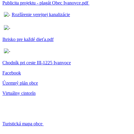
Publicita projektu - plagát Obec Ivanovce.pdf
Rozšírenie verejnej kanalizácie
Ihrisko pre každé dieťa.pdf
Chodník pri ceste III-1225 Ivanvoce
Facebook
Územný plán obce
Virtuálny cintorín
Turistická mapa obce