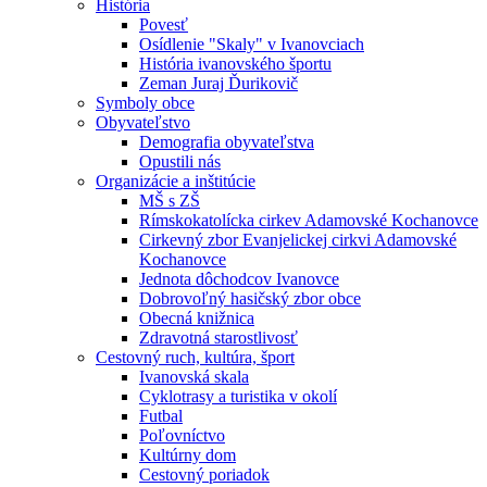
História
Povesť
Osídlenie "Skaly" v Ivanovciach
História ivanovského športu
Zeman Juraj Ďurikovič
Symboly obce
Obyvateľstvo
Demografia obyvateľstva
Opustili nás
Organizácie a inštitúcie
MŠ s ZŠ
Rímskokatolícka cirkev Adamovské Kochanovce
Cirkevný zbor Evanjelickej cirkvi Adamovské
Kochanovce
Jednota dôchodcov Ivanovce
Dobrovoľný hasičský zbor obce
Obecná knižnica
Zdravotná starostlivosť
Cestovný ruch, kultúra, šport
Ivanovská skala
Cyklotrasy a turistika v okolí
Futbal
Poľovníctvo
Kultúrny dom
Cestovný poriadok