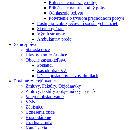
Prihlásenie na trvalý pobyt
Prihlásenie na prechodný pobyt
Odhlásenie pobytu
Potvrdenie o trvalom⁄prechodnom pobyte
Postup pri zabezpečovaní sociálnych služieb
Stavebný úrad
Výrub stromov
Ambulantný predaj
Samospráva
Starosta obce
Hlavný kontrolór obce
Obecné zastupiteľstvo
Poslanci
Zasadnutia OcZ
Účasť poslancov na zasadnutiach
Povinné zverejňovanie
Zmluvy, Faktúry, Objednávky
Zmluvy, faktúry a objednávky - archív
Verejné obstarávanie
VZN
Zápisnice
Uznesenia obce
Hospodárenie
Úradná tabuľa
Kanalizácia