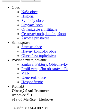
Obec
Naša obec
História
Symboly obce
Obyvateľstvo
Organizácie a inštitúcie
Cestovný ruch, kultúra, šport
Životné prostredie
Samospráva
Starosta obce
Hlavný kontrolór obce
Obecné zastupiteľstvo
Povinné zverejňovanie
Zmluvy, Faktúry, Objednávky
Profil verejného obstarávateľa
VZN
Uznesenia obce
Hospodárenie
Kontakt
Obecný úrad Ivanovce
Ivanovce č. 1
913 05 Melčice - Lieskové
Telefón: 032/64 902 34