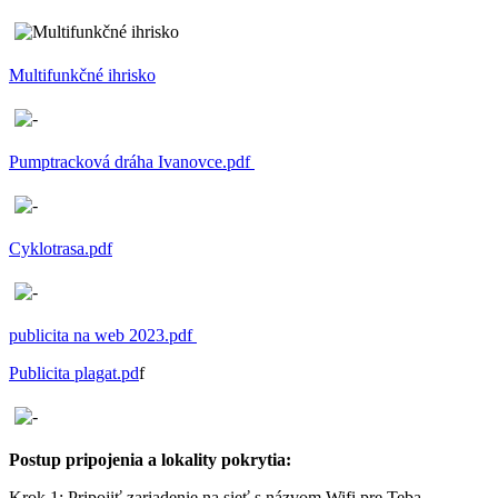
Multifunkčné ihrisko
Pumptracková dráha Ivanovce.pdf
Cyklotrasa.pdf
publicita na web 2023.pdf
Publicita plagat.pd
f
Postup pripojenia a lokality pokrytia:
Krok 1: Pripojiť zariadenie na sieť s názvom Wifi pre Teba