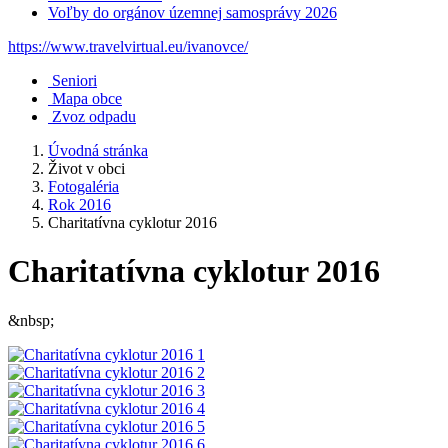
Voľby do orgánov územnej samosprávy 2026
https://www.travelvirtual.eu/ivanovce/
Seniori
Mapa obce
Zvoz odpadu
Úvodná stránka
Život v obci
Fotogaléria
Rok 2016
Charitatívna cyklotur 2016
Charitatívna cyklotur 2016
&nbsp;