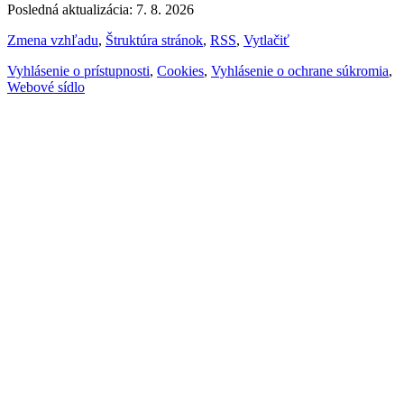
Posledná aktualizácia: 7. 8. 2026
Zmena vzhľadu
,
Štruktúra stránok
,
RSS
,
Vytlačiť
Vyhlásenie o prístupnosti
,
Cookies
,
Vyhlásenie o ochrane súkromia
,
Webové sídlo