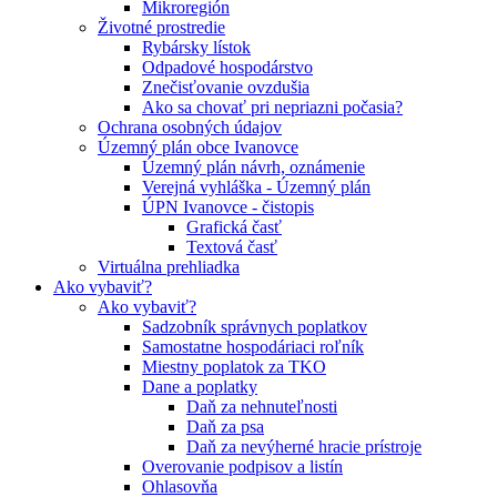
Mikroregión
Životné prostredie
Rybársky lístok
Odpadové hospodárstvo
Znečisťovanie ovzdušia
Ako sa chovať pri nepriazni počasia?
Ochrana osobných údajov
Územný plán obce Ivanovce
Územný plán návrh, oznámenie
Verejná vyhláška - Územný plán
ÚPN Ivanovce - čistopis
Grafická časť
Textová časť
Virtuálna prehliadka
Ako vybaviť?
Ako vybaviť?
Sadzobník správnych poplatkov
Samostatne hospodáriaci roľník
Miestny poplatok za TKO
Dane a poplatky
Daň za nehnuteľnosti
Daň za psa
Daň za nevýherné hracie prístroje
Overovanie podpisov a listín
Ohlasovňa