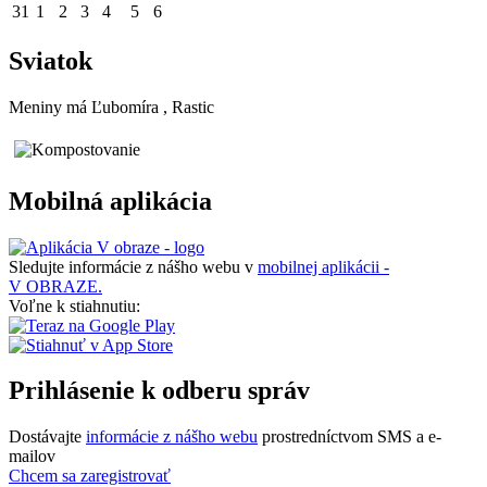
31
1
2
3
4
5
6
Sviatok
Meniny má
Ľubomíra
, Rastic
Mobilná aplikácia
Sledujte informácie z nášho webu v
mobilnej aplikácii -
V OBRAZE.
Voľne k stiahnutiu:
Prihlásenie k odberu správ
Dostávajte
informácie z nášho webu
prostredníctvom SMS a e-
mailov
Chcem sa zaregistrovať