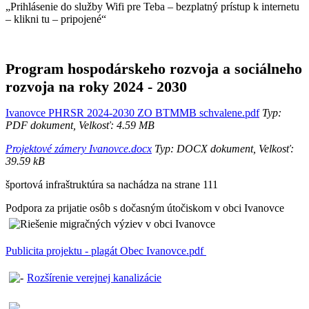
„Prihlásenie do služby Wifi pre Teba – bezplatný prístup k internetu
– klikni tu – pripojené“
Program hospodárskeho rozvoja a sociálneho
rozvoja na roky 2024 - 2030
Ivanovce PHRSR 2024-2030 ZO BTMMB schvalene.pdf
Typ:
PDF dokument, Velkosť: 4.59 MB
Projektové zámery Ivanovce.docx
Typ: DOCX dokument, Velkosť:
39.59 kB
športová infraštruktúra sa nachádza na strane 111
Podpora za prijatie osôb s dočasným útočiskom v obci Ivanovce
Publicita projektu - plagát Obec Ivanovce.pdf
Rozšírenie verejnej kanalizácie