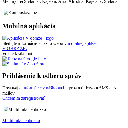
Meniny má
Štefánia
, Kajetán, Afra, Afrodita, Kajetána, Štefana
Mobilná aplikácia
Sledujte informácie z nášho webu v
mobilnej aplikácii -
V OBRAZE.
Voľne k stiahnutiu:
Prihlásenie k odberu správ
Dostávajte
informácie z nášho webu
prostredníctvom SMS a e-
mailov
Chcem sa zaregistrovať
Multifunkčné ihrisko