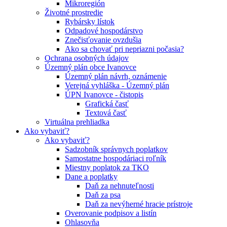
Mikroregión
Životné prostredie
Rybársky lístok
Odpadové hospodárstvo
Znečisťovanie ovzdušia
Ako sa chovať pri nepriazni počasia?
Ochrana osobných údajov
Územný plán obce Ivanovce
Územný plán návrh, oznámenie
Verejná vyhláška - Územný plán
ÚPN Ivanovce - čistopis
Grafická časť
Textová časť
Virtuálna prehliadka
Ako vybaviť?
Ako vybaviť?
Sadzobník správnych poplatkov
Samostatne hospodáriaci roľník
Miestny poplatok za TKO
Dane a poplatky
Daň za nehnuteľnosti
Daň za psa
Daň za nevýherné hracie prístroje
Overovanie podpisov a listín
Ohlasovňa