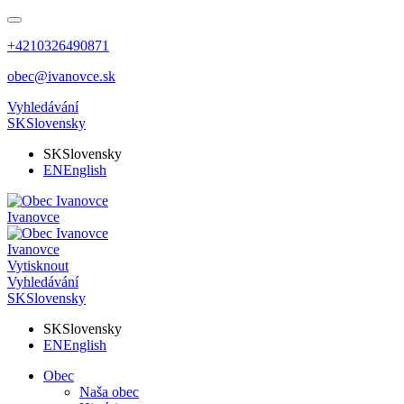
+4210326490871
obec@ivanovce.sk
Vyhledávání
SK
Slovensky
SK
Slovensky
EN
English
Ivanovce
Ivanovce
Vytisknout
Vyhledávání
SK
Slovensky
SK
Slovensky
EN
English
Obec
Naša obec