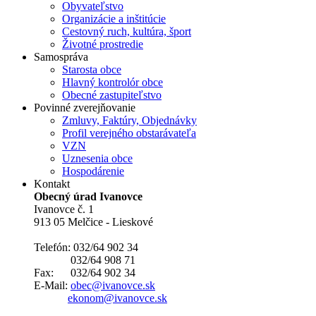
Obyvateľstvo
Organizácie a inštitúcie
Cestovný ruch, kultúra, šport
Životné prostredie
Samospráva
Starosta obce
Hlavný kontrolór obce
Obecné zastupiteľstvo
Povinné zverejňovanie
Zmluvy, Faktúry, Objednávky
Profil verejného obstarávateľa
VZN
Uznesenia obce
Hospodárenie
Kontakt
Obecný úrad Ivanovce
Ivanovce č. 1
913 05 Melčice - Lieskové
Telefón: 032/64 902 34
032/64 908 71
Fax: 032/64 902 34
E-Mail:
obec@ivanovce.sk
ekonom@ivanovce.sk