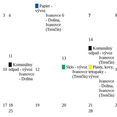
Papier -
vývoz
3
4
Ivanovce
6
7
- Dolina,
Ivanovce
(Trenčín)
14
Komunálny
odpad - vývoz
11
Ivanovce
13
(Trenčín)
Komunálny
Sklo - vývoz
Plasty, kovy,
10
odpad - vývoz
12
Ivanovce
tetrapaky -
Ivanovce
(Trenčín)
vývoz
- Dolina
Ivanovce
- Dolina,
Ivanovce
(Trenčín)
17
18
19
20
21
25
28