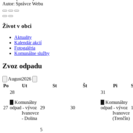
Autor:
Správce Webu
Život v obci
Aktuality
Kalendár akcií
Fotogaléria
Komunálne služby
Zvoz odpadu
August
2026
Po
Ut
St
Št
Pi
28
31
Komunálny
Komunálny
27
odpad - vývoz
29
30
odpad - vývoz
Ivanovce
Ivanovce
- Dolina
(Trenčín)
5