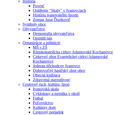
História
Povesť
Osídlenie "Skaly" v Ivanovciach
História ivanovského športu
Zeman Juraj Ďurikovič
Symboly obce
Obyvateľstvo
Demografia obyvateľstva
Opustili nás
Organizácie a inštitúcie
MŠ s ZŠ
Rímskokatolícka cirkev Adamovské Kochanovce
Cirkevný zbor Evanjelickej cirkvi Adamovské
Kochanovce
Jednota dôchodcov Ivanovce
Dobrovoľný hasičský zbor obce
Obecná knižnica
Zdravotná starostlivosť
Cestovný ruch, kultúra, šport
Ivanovská skala
Cyklotrasy a turistika v okolí
Futbal
Poľovníctvo
Kultúrny dom
Cestovný poriadok