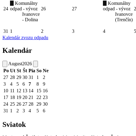
Komunálny
Komunálny
24
odpad - vývoz
26
27
odpad - vývoz
Ivanovce
Ivanovce
- Dolina
(Trenčín)
31
1
2
3
4
Kalendár zvozu odpadu
Kalendár
August
2026
Po
Ut
St
Št
Pia
So
Ne
27
28
29
30
31
1
2
3
4
5
6
7
8
9
10
11
12
13
14
15
16
17
18
19
20
21
22
23
24
25
26
27
28
29
30
31
1
2
3
4
5
6
Sviatok