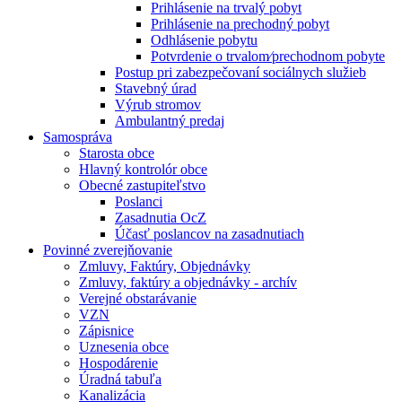
Prihlásenie na trvalý pobyt
Prihlásenie na prechodný pobyt
Odhlásenie pobytu
Potvrdenie o trvalom⁄prechodnom pobyte
Postup pri zabezpečovaní sociálnych služieb
Stavebný úrad
Výrub stromov
Ambulantný predaj
Samospráva
Starosta obce
Hlavný kontrolór obce
Obecné zastupiteľstvo
Poslanci
Zasadnutia OcZ
Účasť poslancov na zasadnutiach
Povinné zverejňovanie
Zmluvy, Faktúry, Objednávky
Zmluvy, faktúry a objednávky - archív
Verejné obstarávanie
VZN
Zápisnice
Uznesenia obce
Hospodárenie
Úradná tabuľa
Kanalizácia