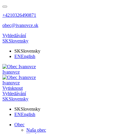
+4210326490871
obec@ivanovce.sk
Vyhledávání
SK
Slovensky
SK
Slovensky
EN
English
Ivanovce
Ivanovce
Vytisknout
Vyhledávání
SK
Slovensky
SK
Slovensky
EN
English
Obec
Naša obec