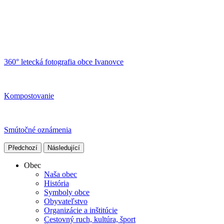
360° letecká fotografia obce Ivanovce
Kompostovanie
Smútočné oznámenia
Předchozí
Následující
Obec
Naša obec
História
Symboly obce
Obyvateľstvo
Organizácie a inštitúcie
Cestovný ruch, kultúra, šport