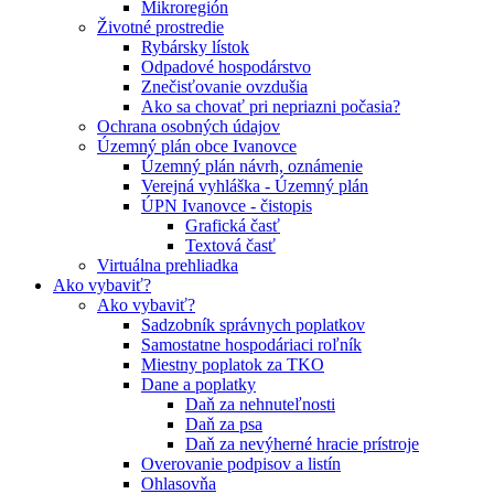
Mikroregión
Životné prostredie
Rybársky lístok
Odpadové hospodárstvo
Znečisťovanie ovzdušia
Ako sa chovať pri nepriazni počasia?
Ochrana osobných údajov
Územný plán obce Ivanovce
Územný plán návrh, oznámenie
Verejná vyhláška - Územný plán
ÚPN Ivanovce - čistopis
Grafická časť
Textová časť
Virtuálna prehliadka
Ako vybaviť?
Ako vybaviť?
Sadzobník správnych poplatkov
Samostatne hospodáriaci roľník
Miestny poplatok za TKO
Dane a poplatky
Daň za nehnuteľnosti
Daň za psa
Daň za nevýherné hracie prístroje
Overovanie podpisov a listín
Ohlasovňa