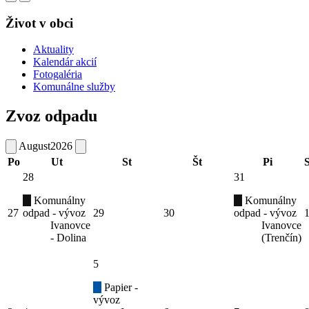
Život v obci
Aktuality
Kalendár akcií
Fotogaléria
Komunálne služby
Zvoz odpadu
August
2026
Po
Ut
St
Št
Pi
28
31
Komunálny
Komunálny
27
odpad - vývoz
29
30
odpad - vývoz
Ivanovce
Ivanovce
- Dolina
(Trenčín)
5
Papier -
vývoz