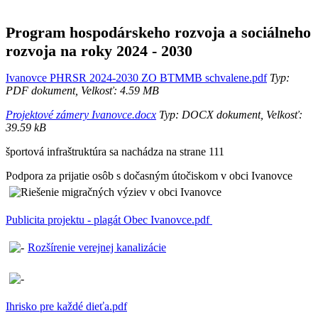
Program hospodárskeho rozvoja a sociálneho
rozvoja na roky 2024 - 2030
Ivanovce PHRSR 2024-2030 ZO BTMMB schvalene.pdf
Typ:
PDF dokument, Velkosť: 4.59 MB
Projektové zámery Ivanovce.docx
Typ: DOCX dokument, Velkosť:
39.59 kB
športová infraštruktúra sa nachádza na strane 111
Podpora za prijatie osôb s dočasným útočiskom v obci Ivanovce
Publicita projektu - plagát Obec Ivanovce.pdf
Rozšírenie verejnej kanalizácie
Ihrisko pre každé dieťa.pdf