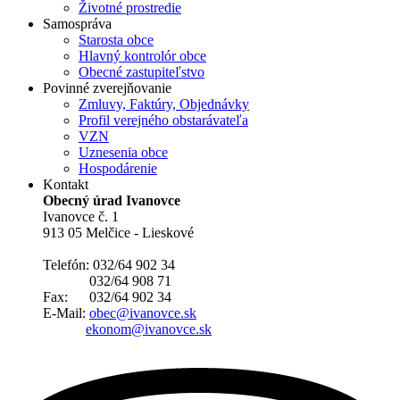
Životné prostredie
Samospráva
Starosta obce
Hlavný kontrolór obce
Obecné zastupiteľstvo
Povinné zverejňovanie
Zmluvy, Faktúry, Objednávky
Profil verejného obstarávateľa
VZN
Uznesenia obce
Hospodárenie
Kontakt
Obecný úrad Ivanovce
Ivanovce č. 1
913 05 Melčice - Lieskové
Telefón: 032/64 902 34
032/64 908 71
Fax: 032/64 902 34
E-Mail:
obec@ivanovce.sk
ekonom@ivanovce.sk