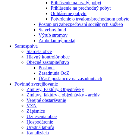
Prihlásenie na trvalý pobyt
Prihlásenie na prechodný pobyt
Odhlásenie pobytu
Potvrdenie o trvalom⁄prechodnom pobyte
Postup pri zabezpečovaní sociálnych služieb
Stavebný úrad
Výrub stromov
Ambulantný predaj
Samospráva
Starosta obce
Hlavný kontrolór obce
Obecné zastupiteľstvo
Poslanci
Zasadnutia OcZ
Účasť poslancov na zasadnutiach
Povinné zverejňovanie
Zmluvy, Faktúry, Objednávky
Zmluvy, faktúry a objednávky - archív
Verejné obstarávanie
VZN
Zápisnice
Uznesenia obce
Hospodárenie
Úradná tabuľa
Kanalizácia