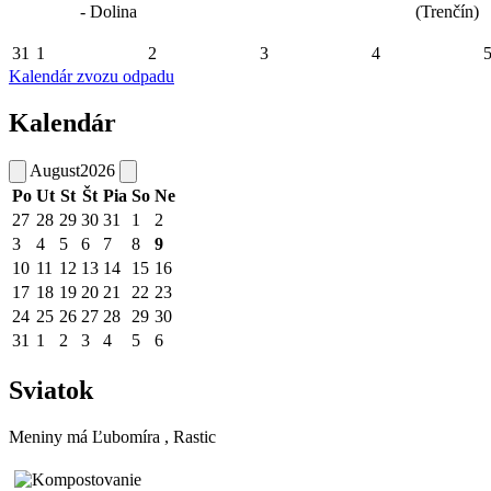
- Dolina
(Trenčín)
31
1
2
3
4
Kalendár zvozu odpadu
Kalendár
August
2026
Po
Ut
St
Št
Pia
So
Ne
27
28
29
30
31
1
2
3
4
5
6
7
8
9
10
11
12
13
14
15
16
17
18
19
20
21
22
23
24
25
26
27
28
29
30
31
1
2
3
4
5
6
Sviatok
Meniny má
Ľubomíra
, Rastic