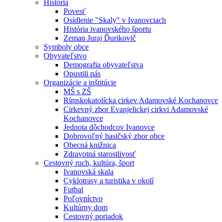
História
Povesť
Osídlenie "Skaly" v Ivanovciach
História ivanovského športu
Zeman Juraj Ďurikovič
Symboly obce
Obyvateľstvo
Demografia obyvateľstva
Opustili nás
Organizácie a inštitúcie
MŠ s ZŠ
Rímskokatolícka cirkev Adamovské Kochanovce
Cirkevný zbor Evanjelickej cirkvi Adamovské
Kochanovce
Jednota dôchodcov Ivanovce
Dobrovoľný hasičský zbor obce
Obecná knižnica
Zdravotná starostlivosť
Cestovný ruch, kultúra, šport
Ivanovská skala
Cyklotrasy a turistika v okolí
Futbal
Poľovníctvo
Kultúrny dom
Cestovný poriadok