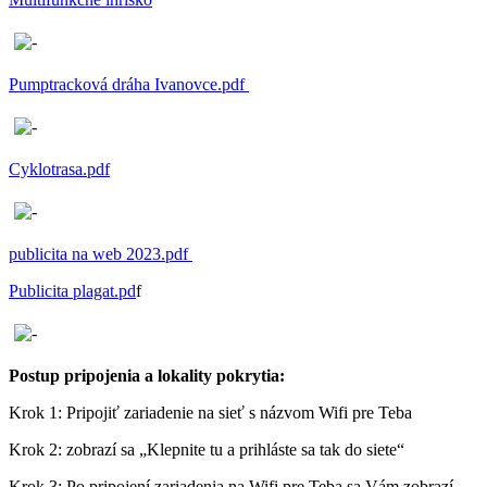
Pumptracková dráha Ivanovce.pdf
Cyklotrasa.pdf
publicita na web 2023.pdf
Publicita plagat.pd
f
Postup pripojenia a lokality pokrytia:
Krok 1: Pripojiť zariadenie na sieť s názvom Wifi pre Teba
Krok 2: zobrazí sa „Klepnite tu a prihláste sa tak do siete“
Krok 3: Po pripojení zariadenia na Wifi pre Teba sa Vám zobrazí