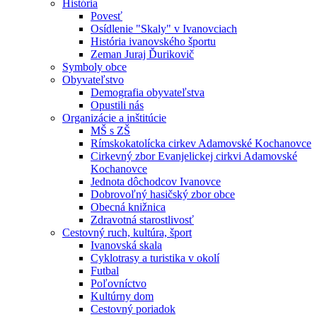
História
Povesť
Osídlenie "Skaly" v Ivanovciach
História ivanovského športu
Zeman Juraj Ďurikovič
Symboly obce
Obyvateľstvo
Demografia obyvateľstva
Opustili nás
Organizácie a inštitúcie
MŠ s ZŠ
Rímskokatolícka cirkev Adamovské Kochanovce
Cirkevný zbor Evanjelickej cirkvi Adamovské
Kochanovce
Jednota dôchodcov Ivanovce
Dobrovoľný hasičský zbor obce
Obecná knižnica
Zdravotná starostlivosť
Cestovný ruch, kultúra, šport
Ivanovská skala
Cyklotrasy a turistika v okolí
Futbal
Poľovníctvo
Kultúrny dom
Cestovný poriadok