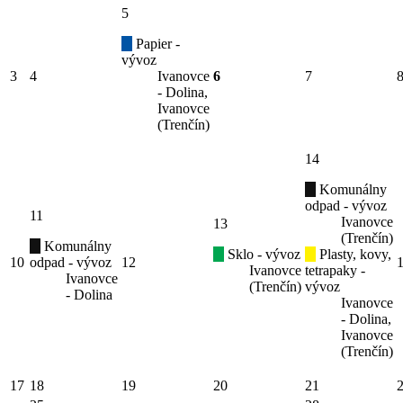
5
Papier -
vývoz
3
4
Ivanovce
6
7
- Dolina,
Ivanovce
(Trenčín)
14
Komunálny
odpad - vývoz
11
Ivanovce
13
(Trenčín)
Komunálny
Sklo - vývoz
Plasty, kovy,
10
odpad - vývoz
12
Ivanovce
tetrapaky -
Ivanovce
(Trenčín)
vývoz
- Dolina
Ivanovce
- Dolina,
Ivanovce
(Trenčín)
17
18
19
20
21