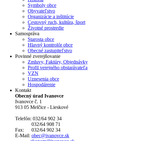
Symboly obce
Obyvateľstvo
Organizácie a inštitúcie
Cestovný ruch, kultúra, šport
Životné prostredie
Samospráva
Starosta obce
Hlavný kontrolór obce
Obecné zastupiteľstvo
Povinné zverejňovanie
Zmluvy, Faktúry, Objednávky
Profil verejného obstarávateľa
VZN
Uznesenia obce
Hospodárenie
Kontakt
Obecný úrad Ivanovce
Ivanovce č. 1
913 05 Melčice - Lieskové
Telefón: 032/64 902 34
032/64 908 71
Fax: 032/64 902 34
E-Mail:
obec@ivanovce.sk