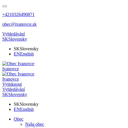
+4210326490871
obec@ivanovce.sk
Vyhledávání
SK
Slovensky
SK
Slovensky
EN
English
Ivanovce
Ivanovce
Vytisknout
Vyhledávání
SK
Slovensky
SK
Slovensky
EN
English
Obec
Naša obec