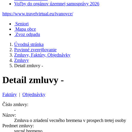
Voľby do orgánov územnej samosprávy 2026
https://www.travelvirtual.eu/ivanovce/
Seniori
Mapa obce
Zvoz odpadu
Úvodná stránka
Povinné zverejňovanie
Zmluvy, Faktúry, Objednávky
Zmluvy
Detail zmluvy -
Detail zmluvy -
Faktúry
|
Objednávky
Číslo zmluvy:
-
Názov:
Zmluva o zriadení vecného bremena v prospech tretej osoby
Predmet zmluvy:
vecné bremeno