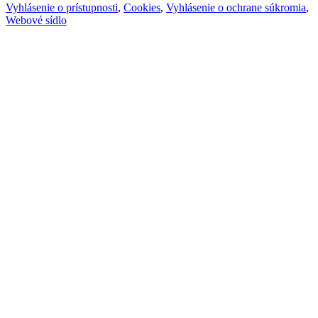
Vyhlásenie o prístupnosti
,
Cookies
,
Vyhlásenie o ochrane súkromia
,
Webové sídlo