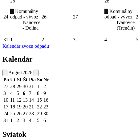
25
28
Komunálny
Komunálny
24
odpad - vývoz
26
27
odpad - vývoz
Ivanovce
Ivanovce
- Dolina
(Trenčín)
31
1
2
3
4
Kalendár zvozu odpadu
Kalendár
August
2026
Po
Ut
St
Št
Pia
So
Ne
27
28
29
30
31
1
2
3
4
5
6
7
8
9
10
11
12
13
14
15
16
17
18
19
20
21
22
23
24
25
26
27
28
29
30
31
1
2
3
4
5
6
Sviatok