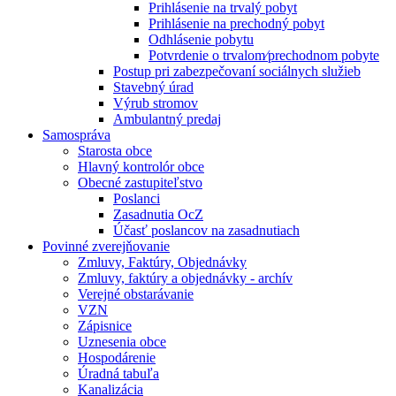
Prihlásenie na trvalý pobyt
Prihlásenie na prechodný pobyt
Odhlásenie pobytu
Potvrdenie o trvalom⁄prechodnom pobyte
Postup pri zabezpečovaní sociálnych služieb
Stavebný úrad
Výrub stromov
Ambulantný predaj
Samospráva
Starosta obce
Hlavný kontrolór obce
Obecné zastupiteľstvo
Poslanci
Zasadnutia OcZ
Účasť poslancov na zasadnutiach
Povinné zverejňovanie
Zmluvy, Faktúry, Objednávky
Zmluvy, faktúry a objednávky - archív
Verejné obstarávanie
VZN
Zápisnice
Uznesenia obce
Hospodárenie
Úradná tabuľa
Kanalizácia