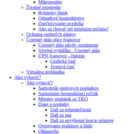
Mikroregión
Životné prostredie
Rybársky lístok
Odpadové hospodárstvo
Znečisťovanie ovzdušia
Ako sa chovať pri nepriazni počasia?
Ochrana osobných údajov
Územný plán obce Ivanovce
Územný plán návrh, oznámenie
Verejná vyhláška - Územný plán
ÚPN Ivanovce - čistopis
Grafická časť
Textová časť
Virtuálna prehliadka
Ako vybaviť?
Ako vybaviť?
Sadzobník správnych poplatkov
Samostatne hospodáriaci roľník
Miestny poplatok za TKO
Dane a poplatky
Daň za nehnuteľnosti
Daň za psa
Daň za nevýherné hracie prístroje
Overovanie podpisov a listín
Ohlasovňa