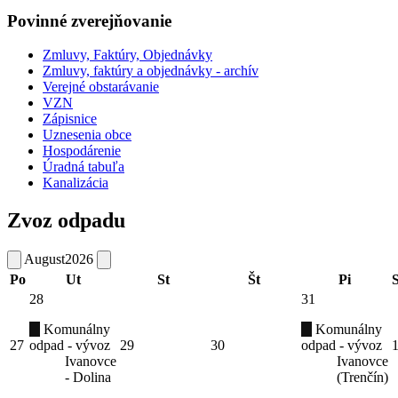
Povinné zverejňovanie
Zmluvy, Faktúry, Objednávky
Zmluvy, faktúry a objednávky - archív
Verejné obstarávanie
VZN
Zápisnice
Uznesenia obce
Hospodárenie
Úradná tabuľa
Kanalizácia
Zvoz odpadu
August
2026
Po
Ut
St
Št
Pi
28
31
Komunálny
Komunálny
27
odpad - vývoz
29
30
odpad - vývoz
Ivanovce
Ivanovce
- Dolina
(Trenčín)