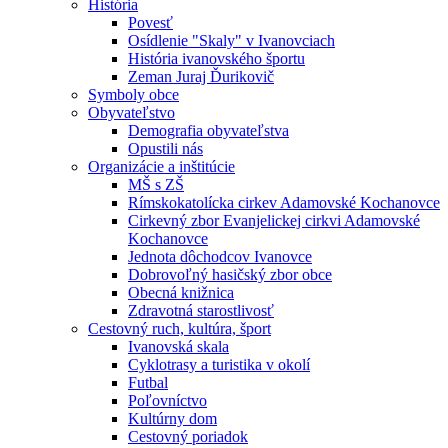
História
Povesť
Osídlenie "Skaly" v Ivanovciach
História ivanovského športu
Zeman Juraj Ďurikovič
Symboly obce
Obyvateľstvo
Demografia obyvateľstva
Opustili nás
Organizácie a inštitúcie
MŠ s ZŠ
Rímskokatolícka cirkev Adamovské Kochanovce
Cirkevný zbor Evanjelickej cirkvi Adamovské
Kochanovce
Jednota dôchodcov Ivanovce
Dobrovoľný hasičský zbor obce
Obecná knižnica
Zdravotná starostlivosť
Cestovný ruch, kultúra, šport
Ivanovská skala
Cyklotrasy a turistika v okolí
Futbal
Poľovníctvo
Kultúrny dom
Cestovný poriadok