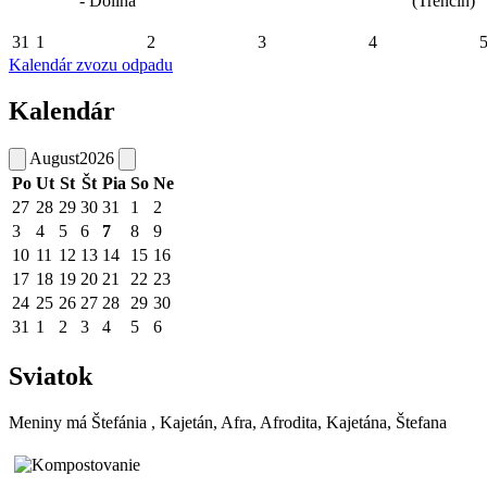
- Dolina
(Trenčín)
31
1
2
3
4
Kalendár zvozu odpadu
Kalendár
August
2026
Po
Ut
St
Št
Pia
So
Ne
27
28
29
30
31
1
2
3
4
5
6
7
8
9
10
11
12
13
14
15
16
17
18
19
20
21
22
23
24
25
26
27
28
29
30
31
1
2
3
4
5
6
Sviatok
Meniny má
Štefánia
, Kajetán, Afra, Afrodita, Kajetána, Štefana