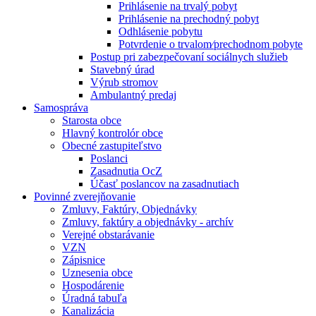
Prihlásenie na trvalý pobyt
Prihlásenie na prechodný pobyt
Odhlásenie pobytu
Potvrdenie o trvalom⁄prechodnom pobyte
Postup pri zabezpečovaní sociálnych služieb
Stavebný úrad
Výrub stromov
Ambulantný predaj
Samospráva
Starosta obce
Hlavný kontrolór obce
Obecné zastupiteľstvo
Poslanci
Zasadnutia OcZ
Účasť poslancov na zasadnutiach
Povinné zverejňovanie
Zmluvy, Faktúry, Objednávky
Zmluvy, faktúry a objednávky - archív
Verejné obstarávanie
VZN
Zápisnice
Uznesenia obce
Hospodárenie
Úradná tabuľa
Kanalizácia