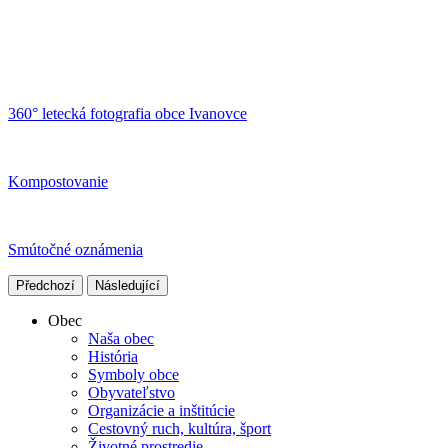
360° letecká fotografia obce Ivanovce
Kompostovanie
Smútočné oznámenia
Předchozí
Následující
Obec
Naša obec
História
Symboly obce
Obyvateľstvo
Organizácie a inštitúcie
Cestovný ruch, kultúra, šport
Životné prostredie