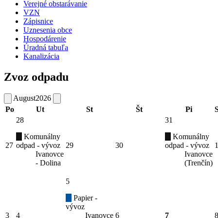
Verejné obstarávanie
VZN
Zápisnice
Uznesenia obce
Hospodárenie
Úradná tabuľa
Kanalizácia
Zvoz odpadu
August
2026
Po
Ut
St
Št
Pi
28
31
Komunálny
Komunálny
27
odpad - vývoz
29
30
odpad - vývoz
Ivanovce
Ivanovce
- Dolina
(Trenčín)
5
Papier -
vývoz
3
4
Ivanovce
6
7