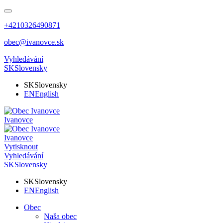
+4210326490871
obec@ivanovce.sk
Vyhledávání
SK
Slovensky
SK
Slovensky
EN
English
Ivanovce
Ivanovce
Vytisknout
Vyhledávání
SK
Slovensky
SK
Slovensky
EN
English
Obec
Naša obec