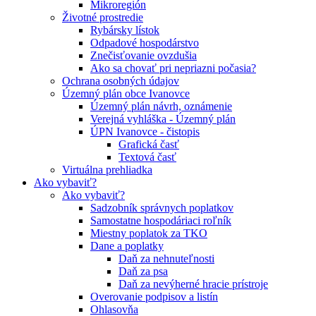
Mikroregión
Životné prostredie
Rybársky lístok
Odpadové hospodárstvo
Znečisťovanie ovzdušia
Ako sa chovať pri nepriazni počasia?
Ochrana osobných údajov
Územný plán obce Ivanovce
Územný plán návrh, oznámenie
Verejná vyhláška - Územný plán
ÚPN Ivanovce - čistopis
Grafická časť
Textová časť
Virtuálna prehliadka
Ako vybaviť?
Ako vybaviť?
Sadzobník správnych poplatkov
Samostatne hospodáriaci roľník
Miestny poplatok za TKO
Dane a poplatky
Daň za nehnuteľnosti
Daň za psa
Daň za nevýherné hracie prístroje
Overovanie podpisov a listín
Ohlasovňa