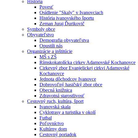
História
Povesť
Osídlenie "Skaly" v Ivanovciach
História ivanovského športu
Zeman Juraj Ďurikovič
Symboly obce
Obyvateľstvo
Demografia obyvateľstva
Opustili nás
Organizácie a inštitúcie
MŠ s ZŠ
Rímskokatolícka cirkev Adamovské Kochanovce
Cirkevný zbor Evanjelickej cirkvi Adamovské
Kochanovce
Jednota dôchodcov Ivanovce
Dobrovoľný hasičský zbor obce
Obecná knižnica
Zdravotná starostlivosť
Cestovný ruch, kultúra, šport
Ivanovská skala
Cyklotrasy a turistika v okolí
Futbal
Poľovníctvo
Kultúrny dom
Cestovný poriadok