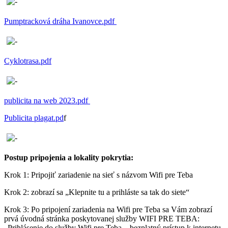
Pumptracková dráha Ivanovce.pdf
Cyklotrasa.pdf
publicita na web 2023.pdf
Publicita plagat.pd
f
Postup pripojenia a lokality pokrytia:
Krok 1: Pripojiť zariadenie na sieť s názvom Wifi pre Teba
Krok 2: zobrazí sa „Klepnite tu a prihláste sa tak do siete“
Krok 3: Po pripojení zariadenia na Wifi pre Teba sa Vám zobrazí
prvá úvodná stránka poskytovanej služby WIFI PRE TEBA:
„Prihlásenie do služby Wifi pre Teba – bezplatný prístup k internetu