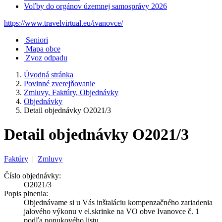
Voľby do orgánov územnej samosprávy 2026
https://www.travelvirtual.eu/ivanovce/
Seniori
Mapa obce
Zvoz odpadu
Úvodná stránka
Povinné zverejňovanie
Zmluvy, Faktúry, Objednávky
Objednávky
Detail objednávky O2021/3
Detail objednávky O2021/3
Faktúry
|
Zmluvy
Číslo objednávky:
O2021/3
Popis plnenia:
Objednávame si u Vás inštaláciu kompenzačného zariadenia
jalového výkonu v el.skrinke na VO obve Ivanovce č. 1
podľa ponukového listu