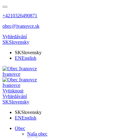
+4210326490871
obec@ivanovce.sk
Vyhledávání
SK
Slovensky
SK
Slovensky
EN
English
Ivanovce
Ivanovce
Vytisknout
Vyhledávání
SK
Slovensky
SK
Slovensky
EN
English
Obec
Naša obec