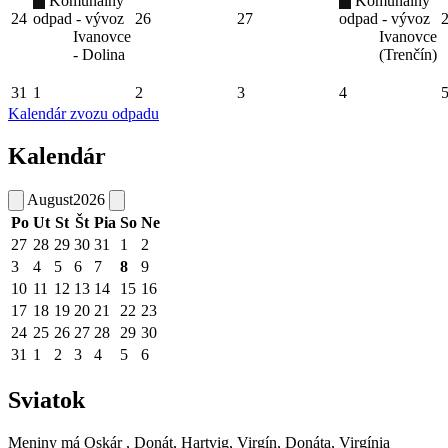
Komunálny
Komunálny
24
odpad - vývoz
26
27
odpad - vývoz
Ivanovce
Ivanovce
- Dolina
(Trenčín)
31
1
2
3
4
Kalendár zvozu odpadu
Kalendár
August
2026
Po
Ut
St
Št
Pia
So
Ne
27
28
29
30
31
1
2
3
4
5
6
7
8
9
10
11
12
13
14
15
16
17
18
19
20
21
22
23
24
25
26
27
28
29
30
31
1
2
3
4
5
6
Sviatok
Meniny má
Oskár
, Donát, Hartvig, Virgín, Donáta, Virgínia