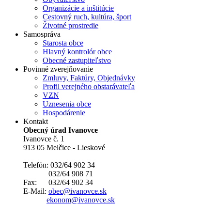
Organizácie a inštitúcie
Cestovný ruch, kultúra, šport
Životné prostredie
Samospráva
Starosta obce
Hlavný kontrolór obce
Obecné zastupiteľstvo
Povinné zverejňovanie
Zmluvy, Faktúry, Objednávky
Profil verejného obstarávateľa
VZN
Uznesenia obce
Hospodárenie
Kontakt
Obecný úrad Ivanovce
Ivanovce č. 1
913 05 Melčice - Lieskové
Telefón: 032/64 902 34
032/64 908 71
Fax: 032/64 902 34
E-Mail:
obec@ivanovce.sk
ekonom@ivanovce.sk