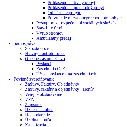
Prihlásenie na trvalý pobyt
Prihlásenie na prechodný pobyt
Odhlásenie pobytu
Potvrdenie o trvalom⁄prechodnom pobyte
Postup pri zabezpečovaní sociálnych služieb
Stavebný úrad
Výrub stromov
Ambulantný predaj
Samospráva
Starosta obce
Hlavný kontrolór obce
Obecné zastupiteľstvo
Poslanci
Zasadnutia OcZ
Účasť poslancov na zasadnutiach
Povinné zverejňovanie
Zmluvy, Faktúry, Objednávky
Zmluvy, faktúry a objednávky - archív
Verejné obstarávanie
VZN
Zápisnice
Uznesenia obce
Hospodárenie
Úradná tabuľa
Kanalizácia