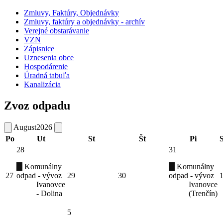
Zmluvy, Faktúry, Objednávky
Zmluvy, faktúry a objednávky - archív
Verejné obstarávanie
VZN
Zápisnice
Uznesenia obce
Hospodárenie
Úradná tabuľa
Kanalizácia
Zvoz odpadu
August
2026
Po
Ut
St
Št
Pi
28
31
Komunálny
Komunálny
27
odpad - vývoz
29
30
odpad - vývoz
Ivanovce
Ivanovce
- Dolina
(Trenčín)
5