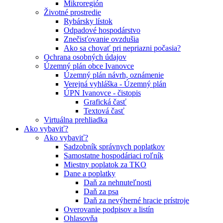
Mikroregión
Životné prostredie
Rybársky lístok
Odpadové hospodárstvo
Znečisťovanie ovzdušia
Ako sa chovať pri nepriazni počasia?
Ochrana osobných údajov
Územný plán obce Ivanovce
Územný plán návrh, oznámenie
Verejná vyhláška - Územný plán
ÚPN Ivanovce - čistopis
Grafická časť
Textová časť
Virtuálna prehliadka
Ako vybaviť?
Ako vybaviť?
Sadzobník správnych poplatkov
Samostatne hospodáriaci roľník
Miestny poplatok za TKO
Dane a poplatky
Daň za nehnuteľnosti
Daň za psa
Daň za nevýherné hracie prístroje
Overovanie podpisov a listín
Ohlasovňa