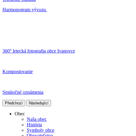
Harmonogram vývozu
360° letecká fotografia obce Ivanovce
Kompostovanie
Smútočné oznámenia
Předchozí
Následující
Obec
Naša obec
História
Symboly obce
Obyvateľstvo