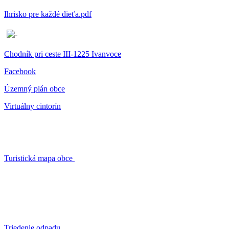
Ihrisko pre každé dieťa.pdf
Chodník pri ceste III-1225 Ivanvoce
Facebook
Územný plán obce
Virtuálny cintorín
Turistická mapa obce
Triedenie odpadu