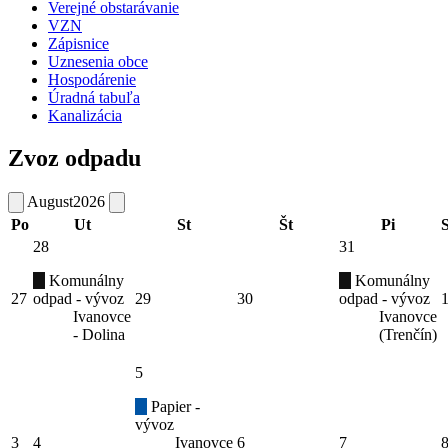
Verejné obstarávanie
VZN
Zápisnice
Uznesenia obce
Hospodárenie
Úradná tabuľa
Kanalizácia
Zvoz odpadu
August
2026
Po
Ut
St
Št
Pi
28
31
Komunálny
Komunálny
27
odpad - vývoz
29
30
odpad - vývoz
Ivanovce
Ivanovce
- Dolina
(Trenčín)
5
Papier -
vývoz
3
4
Ivanovce
6
7