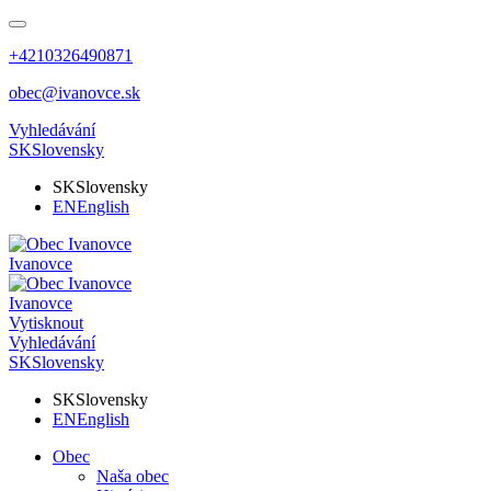
+4210326490871
obec@ivanovce.sk
Vyhledávání
SK
Slovensky
SK
Slovensky
EN
English
Ivanovce
Ivanovce
Vytisknout
Vyhledávání
SK
Slovensky
SK
Slovensky
EN
English
Obec
Naša obec