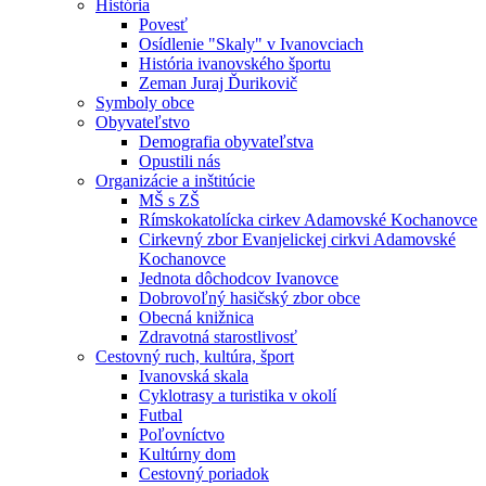
História
Povesť
Osídlenie "Skaly" v Ivanovciach
História ivanovského športu
Zeman Juraj Ďurikovič
Symboly obce
Obyvateľstvo
Demografia obyvateľstva
Opustili nás
Organizácie a inštitúcie
MŠ s ZŠ
Rímskokatolícka cirkev Adamovské Kochanovce
Cirkevný zbor Evanjelickej cirkvi Adamovské
Kochanovce
Jednota dôchodcov Ivanovce
Dobrovoľný hasičský zbor obce
Obecná knižnica
Zdravotná starostlivosť
Cestovný ruch, kultúra, šport
Ivanovská skala
Cyklotrasy a turistika v okolí
Futbal
Poľovníctvo
Kultúrny dom
Cestovný poriadok