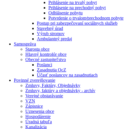
Prihlásenie na trvalý pobyt
Prihlásenie na prechodný pobyt
Odhlásenie pobytu
Potvrdenie o trvalom⁄prechodnom pobyte
Postup pri zabezpečovaní sociálnych služieb
Stavebný úrad
Výrub stromov
Ambulantný predaj
Samospráva
Starosta obce
Hlavný kontrolór obce
Obecné zastupiteľstvo
Poslanci
Zasadnutia OcZ
Účasť poslancov na zasadnutiach
Povinné zverejňovanie
Zmluvy, Faktúry, Objednávky
Zmluvy, faktúry a objednávky - archív
Verejné obstarávanie
VZN
Zápisnice
Uznesenia obce
Hospodárenie
Úradná tabuľa
Kanalizácia