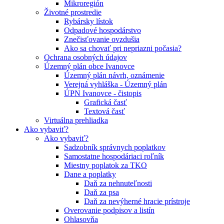
Mikroregión
Životné prostredie
Rybársky lístok
Odpadové hospodárstvo
Znečisťovanie ovzdušia
Ako sa chovať pri nepriazni počasia?
Ochrana osobných údajov
Územný plán obce Ivanovce
Územný plán návrh, oznámenie
Verejná vyhláška - Územný plán
ÚPN Ivanovce - čistopis
Grafická časť
Textová časť
Virtuálna prehliadka
Ako vybaviť?
Ako vybaviť?
Sadzobník správnych poplatkov
Samostatne hospodáriaci roľník
Miestny poplatok za TKO
Dane a poplatky
Daň za nehnuteľnosti
Daň za psa
Daň za nevýherné hracie prístroje
Overovanie podpisov a listín
Ohlasovňa