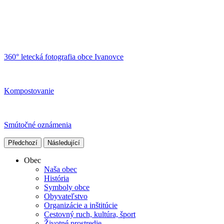
360° letecká fotografia obce Ivanovce
Kompostovanie
Smútočné oznámenia
Předchozí
Následující
Obec
Naša obec
História
Symboly obce
Obyvateľstvo
Organizácie a inštitúcie
Cestovný ruch, kultúra, šport
Životné prostredie