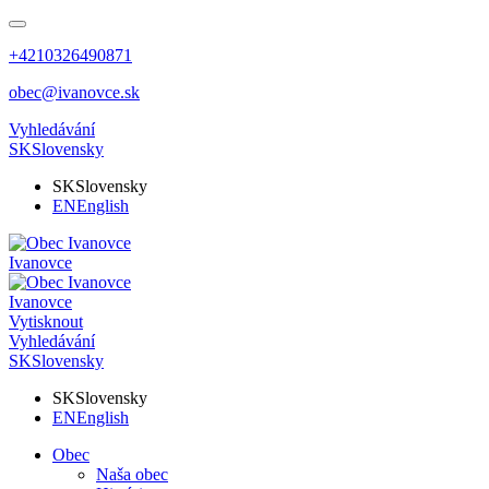
+4210326490871
obec@ivanovce.sk
Vyhledávání
SK
Slovensky
SK
Slovensky
EN
English
Ivanovce
Ivanovce
Vytisknout
Vyhledávání
SK
Slovensky
SK
Slovensky
EN
English
Obec
Naša obec