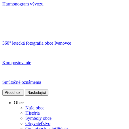
Harmonogram vývozu
360° letecká fotografia obce Ivanovce
Kompostovanie
Smútočné oznámenia
Předchozí
Následující
Obec
Naša obec
História
Symboly obce
Obyvateľstvo
Organizácie a inštitúcie