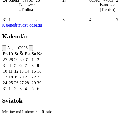
24
odpad - vývoz
26
27
odpad - vývoz
Ivanovce
Ivanovce
- Dolina
(Trenčín)
31
1
2
3
4
Kalendár zvozu odpadu
Kalendár
August
2026
Po
Ut
St
Št
Pia
So
Ne
27
28
29
30
31
1
2
3
4
5
6
7
8
9
10
11
12
13
14
15
16
17
18
19
20
21
22
23
24
25
26
27
28
29
30
31
1
2
3
4
5
6
Sviatok
Meniny má
Ľubomíra
, Rastic