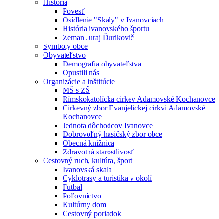
História
Povesť
Osídlenie "Skaly" v Ivanovciach
História ivanovského športu
Zeman Juraj Ďurikovič
Symboly obce
Obyvateľstvo
Demografia obyvateľstva
Opustili nás
Organizácie a inštitúcie
MŠ s ZŠ
Rímskokatolícka cirkev Adamovské Kochanovce
Cirkevný zbor Evanjelickej cirkvi Adamovské
Kochanovce
Jednota dôchodcov Ivanovce
Dobrovoľný hasičský zbor obce
Obecná knižnica
Zdravotná starostlivosť
Cestovný ruch, kultúra, šport
Ivanovská skala
Cyklotrasy a turistika v okolí
Futbal
Poľovníctvo
Kultúrny dom
Cestovný poriadok