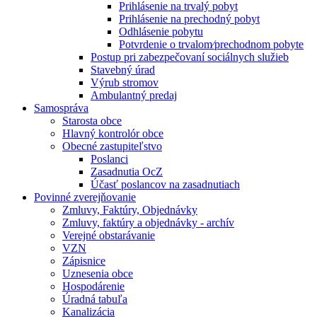
Prihlásenie na trvalý pobyt
Prihlásenie na prechodný pobyt
Odhlásenie pobytu
Potvrdenie o trvalom⁄prechodnom pobyte
Postup pri zabezpečovaní sociálnych služieb
Stavebný úrad
Výrub stromov
Ambulantný predaj
Samospráva
Starosta obce
Hlavný kontrolór obce
Obecné zastupiteľstvo
Poslanci
Zasadnutia OcZ
Účasť poslancov na zasadnutiach
Povinné zverejňovanie
Zmluvy, Faktúry, Objednávky
Zmluvy, faktúry a objednávky - archív
Verejné obstarávanie
VZN
Zápisnice
Uznesenia obce
Hospodárenie
Úradná tabuľa
Kanalizácia