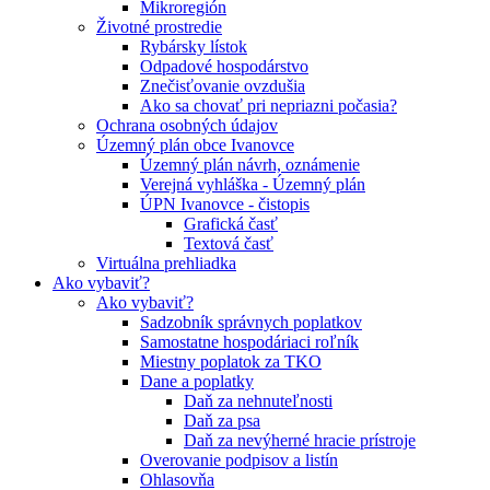
Mikroregión
Životné prostredie
Rybársky lístok
Odpadové hospodárstvo
Znečisťovanie ovzdušia
Ako sa chovať pri nepriazni počasia?
Ochrana osobných údajov
Územný plán obce Ivanovce
Územný plán návrh, oznámenie
Verejná vyhláška - Územný plán
ÚPN Ivanovce - čistopis
Grafická časť
Textová časť
Virtuálna prehliadka
Ako vybaviť?
Ako vybaviť?
Sadzobník správnych poplatkov
Samostatne hospodáriaci roľník
Miestny poplatok za TKO
Dane a poplatky
Daň za nehnuteľnosti
Daň za psa
Daň za nevýherné hracie prístroje
Overovanie podpisov a listín
Ohlasovňa