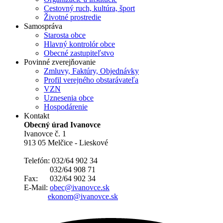
Cestovný ruch, kultúra, šport
Životné prostredie
Samospráva
Starosta obce
Hlavný kontrolór obce
Obecné zastupiteľstvo
Povinné zverejňovanie
Zmluvy, Faktúry, Objednávky
Profil verejného obstarávateľa
VZN
Uznesenia obce
Hospodárenie
Kontakt
Obecný úrad Ivanovce
Ivanovce č. 1
913 05 Melčice - Lieskové
Telefón: 032/64 902 34
032/64 908 71
Fax: 032/64 902 34
E-Mail:
obec@ivanovce.sk
ekonom@ivanovce.sk