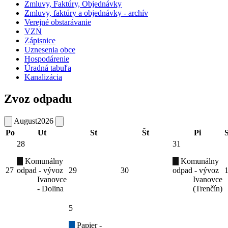
Zmluvy, Faktúry, Objednávky
Zmluvy, faktúry a objednávky - archív
Verejné obstarávanie
VZN
Zápisnice
Uznesenia obce
Hospodárenie
Úradná tabuľa
Kanalizácia
Zvoz odpadu
August
2026
Po
Ut
St
Št
Pi
28
31
Komunálny
Komunálny
27
odpad - vývoz
29
30
odpad - vývoz
Ivanovce
Ivanovce
- Dolina
(Trenčín)
5
Papier -