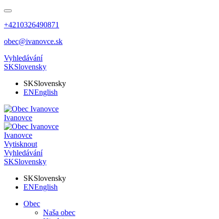
+4210326490871
obec@ivanovce.sk
Vyhledávání
SK
Slovensky
SK
Slovensky
EN
English
Ivanovce
Ivanovce
Vytisknout
Vyhledávání
SK
Slovensky
SK
Slovensky
EN
English
Obec
Naša obec