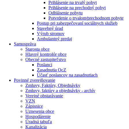
Prihlásenie na trvalý pobyt
Prihlásenie na prechodný pobyt
Odhlásenie pobytu
Potvrdenie o trvalom⁄prechodnom pobyte
Postup pri zabezpečovaní sociálnych služieb
Stavebný úrad
Výrub stromov
Ambulantný predaj
Samospráva
Starosta obce
Hlavný kontrolór obce
Obecné zastupiteľstvo
Poslanci
Zasadnutia OcZ
Účasť poslancov na zasadnutiach
Povinné zverejňovanie
Zmluvy, Faktúry, Objednávky
Zmluvy, faktúry a objednávky - archív
Verejné obstarávanie
VZN
Zápisnice
Uznesenia obce
Hospodárenie
Úradná tabuľa
Kanalizácia