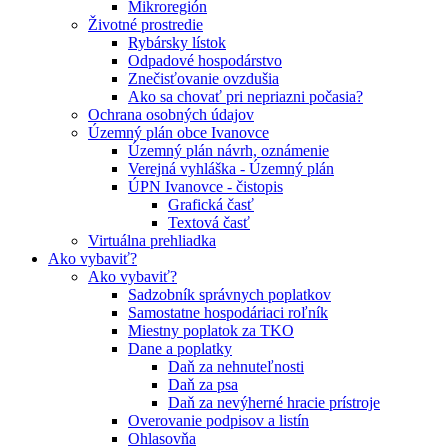
Mikroregión
Životné prostredie
Rybársky lístok
Odpadové hospodárstvo
Znečisťovanie ovzdušia
Ako sa chovať pri nepriazni počasia?
Ochrana osobných údajov
Územný plán obce Ivanovce
Územný plán návrh, oznámenie
Verejná vyhláška - Územný plán
ÚPN Ivanovce - čistopis
Grafická časť
Textová časť
Virtuálna prehliadka
Ako vybaviť?
Ako vybaviť?
Sadzobník správnych poplatkov
Samostatne hospodáriaci roľník
Miestny poplatok za TKO
Dane a poplatky
Daň za nehnuteľnosti
Daň za psa
Daň za nevýherné hracie prístroje
Overovanie podpisov a listín
Ohlasovňa