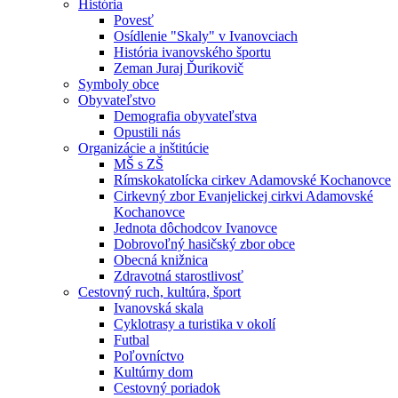
História
Povesť
Osídlenie "Skaly" v Ivanovciach
História ivanovského športu
Zeman Juraj Ďurikovič
Symboly obce
Obyvateľstvo
Demografia obyvateľstva
Opustili nás
Organizácie a inštitúcie
MŠ s ZŠ
Rímskokatolícka cirkev Adamovské Kochanovce
Cirkevný zbor Evanjelickej cirkvi Adamovské
Kochanovce
Jednota dôchodcov Ivanovce
Dobrovoľný hasičský zbor obce
Obecná knižnica
Zdravotná starostlivosť
Cestovný ruch, kultúra, šport
Ivanovská skala
Cyklotrasy a turistika v okolí
Futbal
Poľovníctvo
Kultúrny dom
Cestovný poriadok