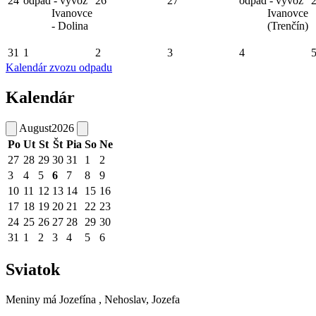
24
odpad - vývoz
26
27
odpad - vývoz
Ivanovce
Ivanovce
- Dolina
(Trenčín)
31
1
2
3
4
Kalendár zvozu odpadu
Kalendár
August
2026
Po
Ut
St
Št
Pia
So
Ne
27
28
29
30
31
1
2
3
4
5
6
7
8
9
10
11
12
13
14
15
16
17
18
19
20
21
22
23
24
25
26
27
28
29
30
31
1
2
3
4
5
6
Sviatok
Meniny má
Jozefína
, Nehoslav, Jozefa