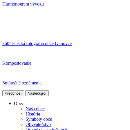
Harmonogram vývozu
360° letecká fotografia obce Ivanovce
Kompostovanie
Smútočné oznámenia
Předchozí
Následující
Obec
Naša obec
História
Symboly obce
Obyvateľstvo
Organizácie a inštitúcie