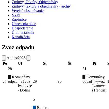
Zmluvy, Faktúry, Objednávky
Zmluvy, faktúry a objednávky - archív
Verejné obstarávanie
VZN
Zápisnice
Uznesenia obce
Hospodárenie
Úradná tabuľa
Kanalizácia
Zvoz odpadu
August
2026
Po
Ut
St
Št
Pi
28
31
Komunálny
Komunálny
27
odpad - vývoz
29
30
odpad - vývoz
Ivanovce
Ivanovce
- Dolina
(Trenčín)
5
Papier -