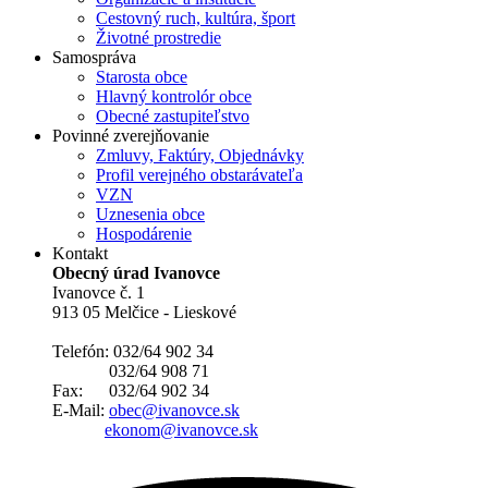
Cestovný ruch, kultúra, šport
Životné prostredie
Samospráva
Starosta obce
Hlavný kontrolór obce
Obecné zastupiteľstvo
Povinné zverejňovanie
Zmluvy, Faktúry, Objednávky
Profil verejného obstarávateľa
VZN
Uznesenia obce
Hospodárenie
Kontakt
Obecný úrad Ivanovce
Ivanovce č. 1
913 05 Melčice - Lieskové
Telefón: 032/64 902 34
032/64 908 71
Fax: 032/64 902 34
E-Mail:
obec@ivanovce.sk
ekonom@ivanovce.sk