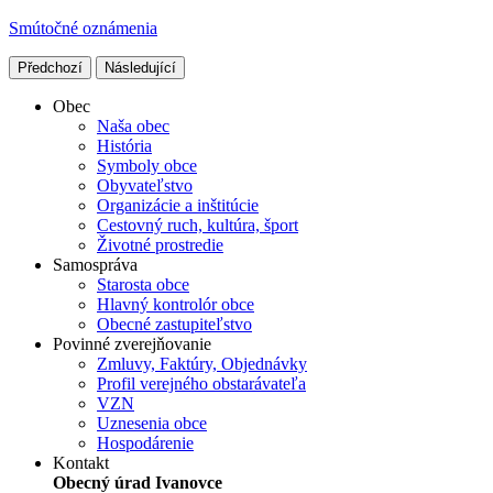
Smútočné oznámenia
Předchozí
Následující
Obec
Naša obec
História
Symboly obce
Obyvateľstvo
Organizácie a inštitúcie
Cestovný ruch, kultúra, šport
Životné prostredie
Samospráva
Starosta obce
Hlavný kontrolór obce
Obecné zastupiteľstvo
Povinné zverejňovanie
Zmluvy, Faktúry, Objednávky
Profil verejného obstarávateľa
VZN
Uznesenia obce
Hospodárenie
Kontakt
Obecný úrad Ivanovce