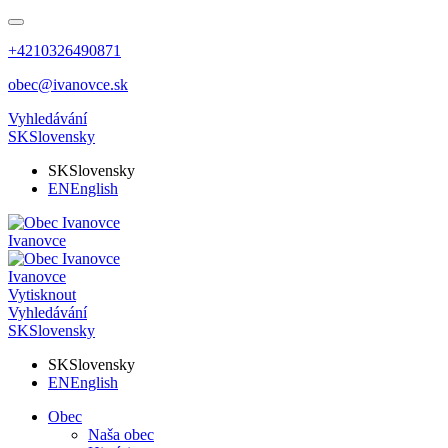
+4210326490871
obec@ivanovce.sk
Vyhledávání
SK
Slovensky
SK
Slovensky
EN
English
Ivanovce
Ivanovce
Vytisknout
Vyhledávání
SK
Slovensky
SK
Slovensky
EN
English
Obec
Naša obec