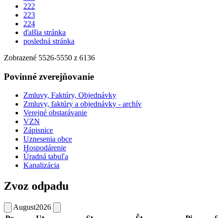
222
223
224
ďalšia stránka
posledná stránka
Zobrazené
5526
-
5550
z 6136
Povinné zverejňovanie
Zmluvy, Faktúry, Objednávky
Zmluvy, faktúry a objednávky - archív
Verejné obstarávanie
VZN
Zápisnice
Uznesenia obce
Hospodárenie
Úradná tabuľa
Kanalizácia
Zvoz odpadu
August
2026