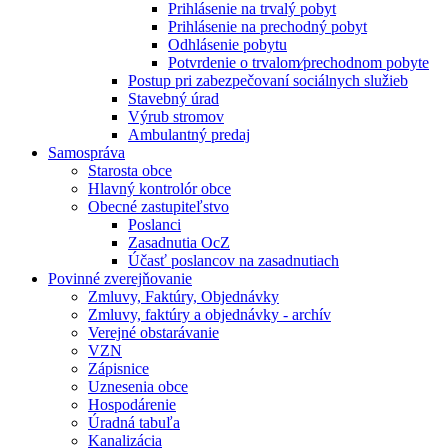
Prihlásenie na trvalý pobyt
Prihlásenie na prechodný pobyt
Odhlásenie pobytu
Potvrdenie o trvalom⁄prechodnom pobyte
Postup pri zabezpečovaní sociálnych služieb
Stavebný úrad
Výrub stromov
Ambulantný predaj
Samospráva
Starosta obce
Hlavný kontrolór obce
Obecné zastupiteľstvo
Poslanci
Zasadnutia OcZ
Účasť poslancov na zasadnutiach
Povinné zverejňovanie
Zmluvy, Faktúry, Objednávky
Zmluvy, faktúry a objednávky - archív
Verejné obstarávanie
VZN
Zápisnice
Uznesenia obce
Hospodárenie
Úradná tabuľa
Kanalizácia