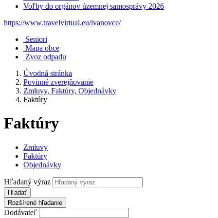
Voľby do orgánov územnej samosprávy 2026
https://www.travelvirtual.eu/ivanovce/
Seniori
Mapa obce
Zvoz odpadu
Úvodná stránka
Povinné zverejňovanie
Zmluvy, Faktúry, Objednávky
Faktúry
Faktúry
Zmluvy
Faktúry
Objednávky
Hľadaný výraz
Hľadať
Rozšírené hľadanie
Dodávateľ