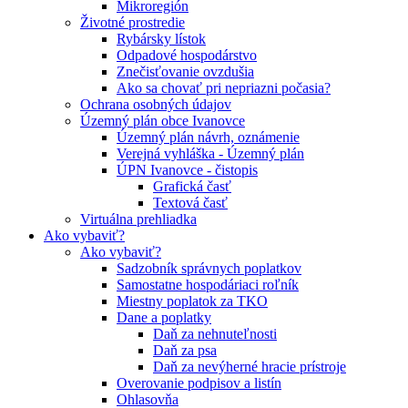
Mikroregión
Životné prostredie
Rybársky lístok
Odpadové hospodárstvo
Znečisťovanie ovzdušia
Ako sa chovať pri nepriazni počasia?
Ochrana osobných údajov
Územný plán obce Ivanovce
Územný plán návrh, oznámenie
Verejná vyhláška - Územný plán
ÚPN Ivanovce - čistopis
Grafická časť
Textová časť
Virtuálna prehliadka
Ako vybaviť?
Ako vybaviť?
Sadzobník správnych poplatkov
Samostatne hospodáriaci roľník
Miestny poplatok za TKO
Dane a poplatky
Daň za nehnuteľnosti
Daň za psa
Daň za nevýherné hracie prístroje
Overovanie podpisov a listín
Ohlasovňa