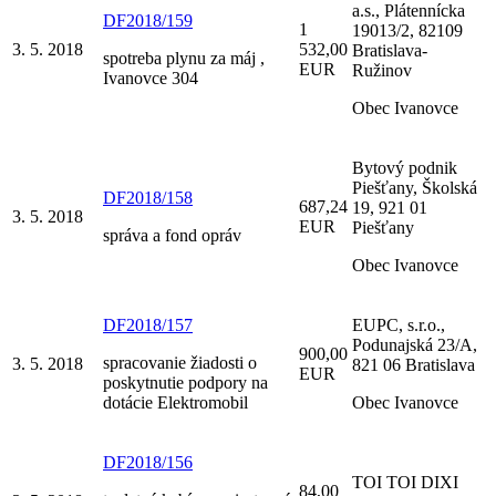
a.s., Plátennícka
DF2018/159
1
19013/2, 82109
3. 5. 2018
532,00
Bratislava-
spotreba plynu za máj ,
EUR
Ružinov
Ivanovce 304
Obec Ivanovce
Bytový podnik
Piešťany, Školská
DF2018/158
687,24
19, 921 01
3. 5. 2018
EUR
Piešťany
správa a fond opráv
Obec Ivanovce
DF2018/157
EUPC, s.r.o.,
Podunajská 23/A,
900,00
spracovanie žiadosti o
3. 5. 2018
821 06 Bratislava
EUR
poskytnutie podpory na
dotácie Elektromobil
Obec Ivanovce
DF2018/156
TOI TOI DIXI
84,00