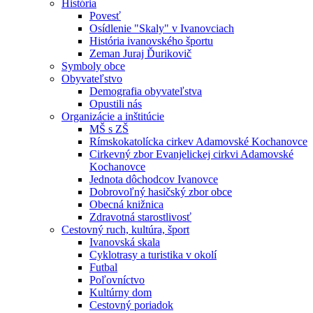
História
Povesť
Osídlenie "Skaly" v Ivanovciach
História ivanovského športu
Zeman Juraj Ďurikovič
Symboly obce
Obyvateľstvo
Demografia obyvateľstva
Opustili nás
Organizácie a inštitúcie
MŠ s ZŠ
Rímskokatolícka cirkev Adamovské Kochanovce
Cirkevný zbor Evanjelickej cirkvi Adamovské
Kochanovce
Jednota dôchodcov Ivanovce
Dobrovoľný hasičský zbor obce
Obecná knižnica
Zdravotná starostlivosť
Cestovný ruch, kultúra, šport
Ivanovská skala
Cyklotrasy a turistika v okolí
Futbal
Poľovníctvo
Kultúrny dom
Cestovný poriadok