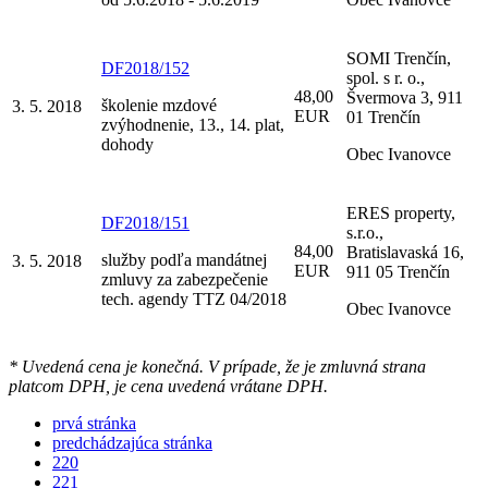
SOMI Trenčín,
DF2018/152
spol. s r. o.,
48,00
Švermova 3, 911
školenie mzdové
3. 5. 2018
EUR
01 Trenčín
zvýhodnenie, 13., 14. plat,
dohody
Obec Ivanovce
ERES property,
DF2018/151
s.r.o.,
84,00
Bratislavaská 16,
služby podľa mandátnej
3. 5. 2018
EUR
911 05 Trenčín
zmluvy za zabezpečenie
tech. agendy TTZ 04/2018
Obec Ivanovce
* Uvedená cena je konečná. V prípade, že je zmluvná strana
platcom DPH, je cena uvedená vrátane DPH.
prvá stránka
predchádzajúca stránka
220
221