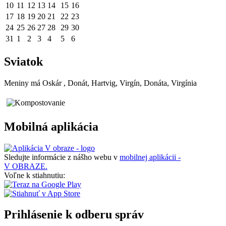
10
11
12
13
14
15
16
17
18
19
20
21
22
23
24
25
26
27
28
29
30
31
1
2
3
4
5
6
Sviatok
Meniny má
Oskár
, Donát, Hartvig, Virgín, Donáta, Virgínia
Mobilná aplikácia
Sledujte informácie z nášho webu v
mobilnej aplikácii -
V OBRAZE.
Voľne k stiahnutiu:
Prihlásenie k odberu správ