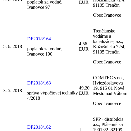
poplatok za vodné,
EUR
91105 Trenčín
Ivanovce 97
Obec Ivanovce
Trenčianske
vodárne a
DF2018/164
kanalizácie, a.s.,
4,56
5. 6. 2018
Kožušnícka 72/4,
poplatok za vodné,
EUR
91105 Trenčín
Ivanovce 190
Obec Ivanovce
COMTEC s.r.o.,
DF2018/163
Hviezdoslavova
49,20
19, 915 01 Nové
3. 5. 2018
správa výpočtovej techniky
EUR
Mesto nad Váhom
4/2018
Obec Ivanovce
SPP - distribúcia,
a.s., Plátennícka
DF2018/162
1
19013/2, 82109