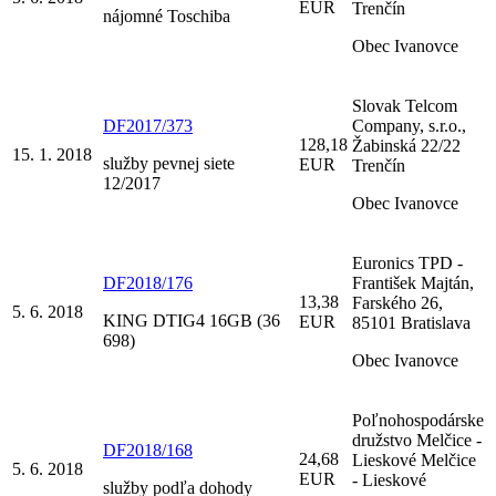
EUR
Trenčín
nájomné Toschiba
Obec Ivanovce
Slovak Telcom
DF2017/373
Company, s.r.o.,
128,18
Žabinská 22/22
15. 1. 2018
služby pevnej siete
EUR
Trenčín
12/2017
Obec Ivanovce
Euronics TPD -
DF2018/176
František Majtán,
13,38
Farského 26,
5. 6. 2018
KING DTIG4 16GB (36
EUR
85101 Bratislava
698)
Obec Ivanovce
Poľnohospodárske
družstvo Melčice -
DF2018/168
24,68
Lieskové Melčice
5. 6. 2018
EUR
- Lieskové
služby podľa dohody