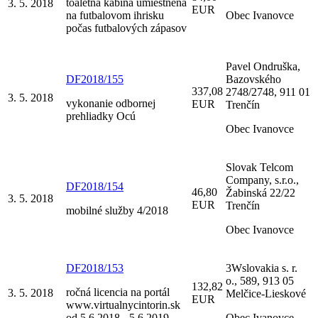
toaletná kabína umiestnená
3. 5. 2018
EUR
na futbalovom ihrisku
Obec Ivanovce
počas futbalových zápasov
Pavel Ondruška,
DF2018/155
Bazovského
337,08
2748/2748, 911 01
3. 5. 2018
vykonanie odbornej
EUR
Trenčín
prehliadky Ocú
Obec Ivanovce
Slovak Telcom
Company, s.r.o.,
DF2018/154
46,80
Žabinská 22/22
3. 5. 2018
EUR
Trenčín
mobilné služby 4/2018
Obec Ivanovce
DF2018/153
3Wslovakia s. r.
o., 589, 913 05
132,82
ročná licencia na portál
3. 5. 2018
Melčice-Lieskové
EUR
www.virtualnycintorin.sk
od 5.6.2018 - 5.6.2019
Obec Ivanovce