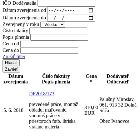
IČO Dodávatelia
Dátum zverejnenia od
Dátum zverejnenia do
Zverejnený v roku
Číslo faktúry
Popis plnenia
Cena od
Cena do
Zrušiť filter
Zavrieť
Dátum
Číslo faktúry
Cena
Dodávateľ
zverejnenia
Popis plnenia
*
Odberateľ
DF2018/173
Palušný Miroslav,
prevedené práce, montáž
961, 913 32 Dolná
810,00
obladu, maľovanie,
5. 6. 2018
Súča
EUR
vodoinš práce v
priestoroch futb. ihriska
Obec Ivanovce
vrátane materiá