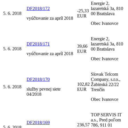
Energie 2,
DF2018/172
lazaretská 3a, 810
-25,33
5. 6. 2018
00 Bratislava
EUR
vyúčtovanie za apríl 2018
Obec Ivanovce
Energie 2,
DF2018/171
lazaretská 3a, 810
39,66
5. 6. 2018
00 Bratislava
EUR
vyúčtovanie za apríl 2018
Obec Ivanovce
Slovak Telcom
DF2018/170
Company, s.r.o.,
102,82
Žabinská 22/22
5. 6. 2018
služby pevnej siete
EUR
Trenčín
04/2018
Obec Ivanovce
TOP SERVIS IT
a.s., Pred poľom
DF2018/169
236,57
786, 911 01
5. 6. 2018