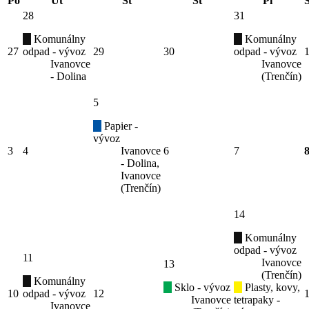
Po
Ut
St
Št
Pi
28
31
Komunálny
Komunálny
27
odpad - vývoz
29
30
odpad - vývoz
Ivanovce
Ivanovce
- Dolina
(Trenčín)
5
Papier -
vývoz
3
4
Ivanovce
6
7
- Dolina,
Ivanovce
(Trenčín)
14
Komunálny
odpad - vývoz
11
Ivanovce
13
(Trenčín)
Komunálny
Sklo - vývoz
Plasty, kovy,
10
odpad - vývoz
12
Ivanovce
tetrapaky -
Ivanovce