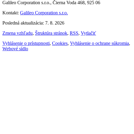
Galileo Corporation s.r.o., Čierna Voda 468, 925 06
Kontakt:
Galileo Corporation s.r.o.
Posledná aktualizácia: 7. 8. 2026
Zmena vzhľadu
,
Štruktúra stránok
,
RSS
,
Vytlačiť
Vyhlásenie o prístupnosti
,
Cookies
,
Vyhlásenie o ochrane súkromia
,
Webové sídlo