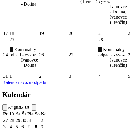
(Trenčín)
vývoz
- Dolina
Ivanovce
- Dolina,
Ivanovce
(Trenčín)
17
18
19
20
21
25
28
Komunálny
Komunálny
24
odpad - vývoz
26
27
odpad - vývoz
Ivanovce
Ivanovce
- Dolina
(Trenčín)
31
1
2
3
4
Kalendár zvozu odpadu
Kalendár
August
2026
Po
Ut
St
Št
Pia
So
Ne
27
28
29
30
31
1
2
3
4
5
6
7
8
9