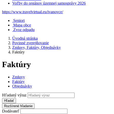
Voľby do orgánov územnej samosprávy 2026
https://www.travelvirtual.eu/ivanovce/
Seniori
Mapa obce
Zvoz odpadu
Úvodná stránka
Povinné zverejňovanie
Zmluvy, Faktúry, Objednávky
Faktúry
Faktúry
Zmluvy
Faktúry
Objednávky
Hľadaný výraz
Hľadať
Rozšírené hľadanie
Dodávateľ