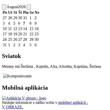
August
2026
Po
Ut
St
Št
Pia
So
Ne
27
28
29
30
31
1
2
3
4
5
6
7
8
9
10
11
12
13
14
15
16
17
18
19
20
21
22
23
24
25
26
27
28
29
30
31
1
2
3
4
5
6
Sviatok
Meniny má
Štefánia
, Kajetán, Afra, Afrodita, Kajetána, Štefana
Mobilná aplikácia
Sledujte informácie z nášho webu v
mobilnej aplikácii -
V OBRAZE.