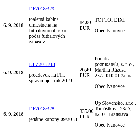
DF2018/329
toaletná kabína
TOI TOI DIXI
84,00
umiestnená na
6. 9. 2018
EUR
futbalovom ihrisku
Obec Ivanovce
počas futbalových
zápasov
Poradca
DFZ2018/18
podnikateľa, s. r. o.,
26,40
Martina Rázusa
6. 9. 2018
preddavok na Fin.
EUR
23A, 010 01 Žilina
spravodajcu rok 2019
Obec Ivanovce
Up Slovensko, s.r.o.,
DF2018/328
Tomášikova 23/D,
335,06
6. 9. 2018
82101 Bratislava
EUR
jedálne kupony 09/2018
Obec Ivanovce