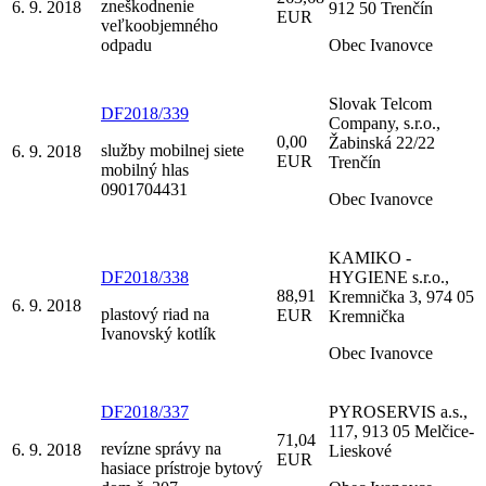
zneškodnenie
6. 9. 2018
912 50 Trenčín
EUR
veľkoobjemného
odpadu
Obec Ivanovce
Slovak Telcom
DF2018/339
Company, s.r.o.,
0,00
Žabinská 22/22
služby mobilnej siete
6. 9. 2018
EUR
Trenčín
mobilný hlas
0901704431
Obec Ivanovce
KAMIKO -
DF2018/338
HYGIENE s.r.o.,
88,91
Kremnička 3, 974 05
6. 9. 2018
plastový riad na
EUR
Kremnička
Ivanovský kotlík
Obec Ivanovce
DF2018/337
PYROSERVIS a.s.,
117, 913 05 Melčice-
71,04
revízne správy na
6. 9. 2018
Lieskové
EUR
hasiace prístroje bytový