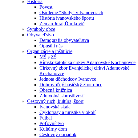
História
Povesť
Osídlenie "Skaly" v Ivanovciach
História ivanovského športu
Zeman Juraj Ďurikovič
Symboly obce
Obyvateľstvo
Demografia obyvateľstva
Opustili nás
Organizácie a inštitúcie
MŠ s ZŠ
Rímskokatolícka cirkev Adamovské Kochanovce
Cirkevný zbor Evanjelickej cirkvi Adamovské
Kochanovce
Jednota dôchodcov Ivanovce
Dobrovoľný hasičský zbor obce
Obecná knižnica
Zdravotná starostlivosť
Cestovný ruch, kultúra, šport
Ivanovská skala
Cyklotrasy a turistika v okolí
Futbal
Poľovníctvo
Kultúrny dom
Cestovný poriadok