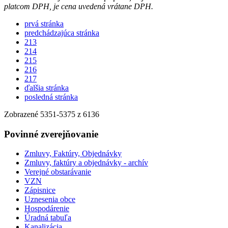
platcom DPH, je cena uvedená vrátane DPH.
prvá stránka
predchádzajúca stránka
213
214
215
216
217
ďalšia stránka
posledná stránka
Zobrazené
5351
-
5375
z 6136
Povinné zverejňovanie
Zmluvy, Faktúry, Objednávky
Zmluvy, faktúry a objednávky - archív
Verejné obstarávanie
VZN
Zápisnice
Uznesenia obce
Hospodárenie
Úradná tabuľa
Kanalizácia