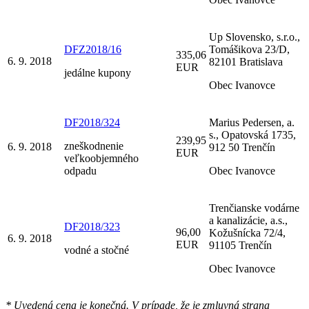
Up Slovensko, s.r.o.,
DFZ2018/16
Tomášikova 23/D,
335,06
6. 9. 2018
82101 Bratislava
EUR
jedálne kupony
Obec Ivanovce
DF2018/324
Marius Pedersen, a.
s., Opatovská 1735,
239,95
zneškodnenie
6. 9. 2018
912 50 Trenčín
EUR
veľkoobjemného
odpadu
Obec Ivanovce
Trenčianske vodárne
a kanalizácie, a.s.,
DF2018/323
96,00
Kožušnícka 72/4,
6. 9. 2018
EUR
91105 Trenčín
vodné a stočné
Obec Ivanovce
* Uvedená cena je konečná. V prípade, že je zmluvná strana