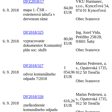
DFZ2018/17
VKU Harmanec,
s.r.o., Kynceľová 54,
84,00
mapa 1. ČSR -
6. 9. 2018
974 01 Kynceľová
EUR
exterierová tabuľa v
drevenom ráme
Obec Ivanovce
DF2018/325
Ing. Jozef Vida,
Petófiho 258/28,
80,00
vypracovanie
6. 9. 2018
93601 Šahy
EUR
dokumentov Komunitný
plán soc. služb
Obec Ivanovce
Marius Pedersen, a.
DF2018/327
1
s., Opatovská 1735,
6. 9. 2018
054,96
912 50 Trenčín
odvoz komunálneho
EUR
odpadu 7/2018
Obec Ivanovce
Marius Pedersen, a.
DF2018/326
s., Opatovská 1735,
616,26
6. 9. 2018
912 50 Trenčín
zneškodnenie
EUR
komunálneho odpadu
Obec Ivanovce