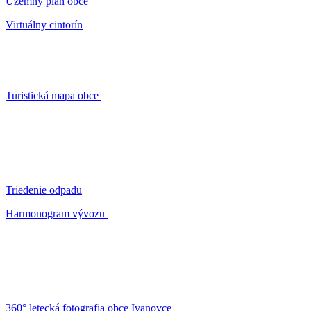
Územný plán obce
Virtuálny cintorín
Turistická mapa obce
Triedenie odpadu
Harmonogram vývozu
360° letecká fotografia obce Ivanovce