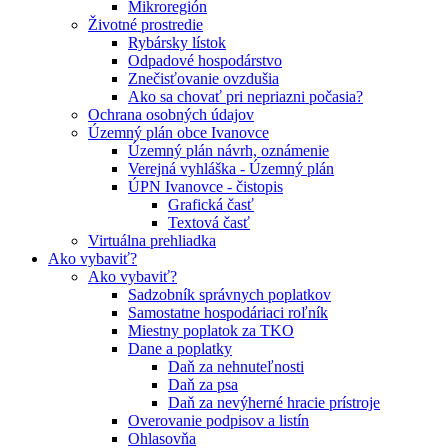
Mikroregión
Životné prostredie
Rybársky lístok
Odpadové hospodárstvo
Znečisťovanie ovzdušia
Ako sa chovať pri nepriazni počasia?
Ochrana osobných údajov
Územný plán obce Ivanovce
Územný plán návrh, oznámenie
Verejná vyhláška - Územný plán
ÚPN Ivanovce - čistopis
Grafická časť
Textová časť
Virtuálna prehliadka
Ako vybaviť?
Ako vybaviť?
Sadzobník správnych poplatkov
Samostatne hospodáriaci roľník
Miestny poplatok za TKO
Dane a poplatky
Daň za nehnuteľnosti
Daň za psa
Daň za nevýherné hracie prístroje
Overovanie podpisov a listín
Ohlasovňa