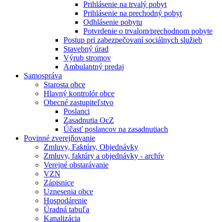
Prihlásenie na trvalý pobyt
Prihlásenie na prechodný pobyt
Odhlásenie pobytu
Potvrdenie o trvalom⁄prechodnom pobyte
Postup pri zabezpečovaní sociálnych služieb
Stavebný úrad
Výrub stromov
Ambulantný predaj
Samospráva
Starosta obce
Hlavný kontrolór obce
Obecné zastupiteľstvo
Poslanci
Zasadnutia OcZ
Účasť poslancov na zasadnutiach
Povinné zverejňovanie
Zmluvy, Faktúry, Objednávky
Zmluvy, faktúry a objednávky - archív
Verejné obstarávanie
VZN
Zápisnice
Uznesenia obce
Hospodárenie
Úradná tabuľa
Kanalizácia