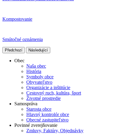
Kompostovanie
Smútočné oznámenia
Předchozí
Následující
Obec
Naša obec
História
Symboly obce
Obyvateľstvo
Organizácie a inštitúcie
Cestovný ruch, kultúra, šport
Životné prostredie
Samospráva
Starosta obce
Hlavný kontrolór obce
Obecné zastupiteľstvo
Povinné zverejňovanie
Zmluvy, Faktúry, Objednávky