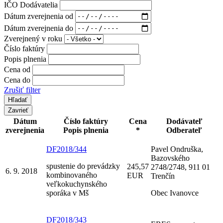
IČO Dodávatelia
Dátum zverejnenia od
Dátum zverejnenia do
Zverejnený v roku
Číslo faktúry
Popis plnenia
Cena od
Cena do
Zrušiť filter
Zavrieť
Dátum
Číslo faktúry
Cena
Dodávateľ
zverejnenia
Popis plnenia
*
Odberateľ
DF2018/344
Pavel Ondruška,
Bazovského
spustenie do prevádzky
245,57
2748/2748, 911 01
6. 9. 2018
kombinovaného
EUR
Trenčín
veľkokuchynského
sporáka v Mš
Obec Ivanovce
DF2018/343