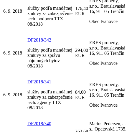
ERES property,
s.r.o., Bratislavaská
služby podľa mandátnej
176,40
6. 9. 2018
16, 911 05 Trenčín
zmluvy za zabezpečenie
EUR
tech. podporu TTZ
Obec Ivanovce
08/2018
DF2018/342
ERES property,
s.r.o., Bratislavaská
služby podľa mandátnej
294,00
6. 9. 2018
16, 911 05 Trenčín
zmluvy za správu
EUR
nájomných bytov
Obec Ivanovce
08/2018
DF2018/341
ERES property,
s.r.o., Bratislavaská
služby podľa mandátnej
84,00
6. 9. 2018
16, 911 05 Trenčín
zmluvy za zabezpečenie
EUR
tech. agendy TTZ
Obec Ivanovce
08/2018
DF2018/340
Marius Pedersen, a.
s., Opatovská 1735,
263,68