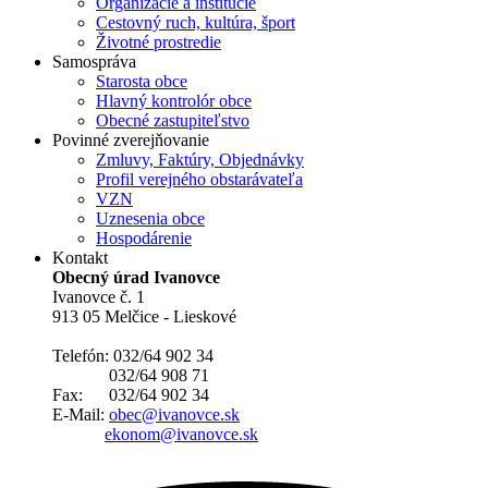
Organizácie a inštitúcie
Cestovný ruch, kultúra, šport
Životné prostredie
Samospráva
Starosta obce
Hlavný kontrolór obce
Obecné zastupiteľstvo
Povinné zverejňovanie
Zmluvy, Faktúry, Objednávky
Profil verejného obstarávateľa
VZN
Uznesenia obce
Hospodárenie
Kontakt
Obecný úrad Ivanovce
Ivanovce č. 1
913 05 Melčice - Lieskové
Telefón: 032/64 902 34
032/64 908 71
Fax: 032/64 902 34
E-Mail:
obec@ivanovce.sk
ekonom@ivanovce.sk