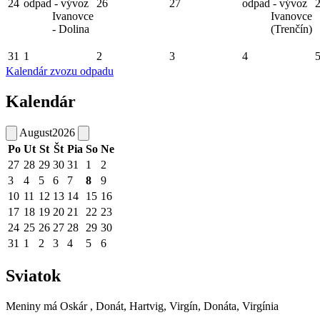
24
odpad - vývoz
26
27
odpad - vývoz
Ivanovce
Ivanovce
- Dolina
(Trenčín)
31
1
2
3
4
Kalendár zvozu odpadu
Kalendár
August
2026
Po
Ut
St
Št
Pia
So
Ne
27
28
29
30
31
1
2
3
4
5
6
7
8
9
10
11
12
13
14
15
16
17
18
19
20
21
22
23
24
25
26
27
28
29
30
31
1
2
3
4
5
6
Sviatok
Meniny má
Oskár
, Donát, Hartvig, Virgín, Donáta, Virgínia