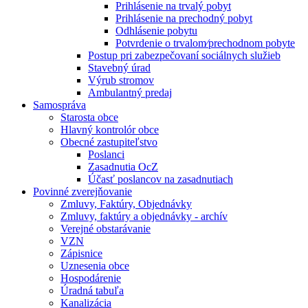
Prihlásenie na trvalý pobyt
Prihlásenie na prechodný pobyt
Odhlásenie pobytu
Potvrdenie o trvalom⁄prechodnom pobyte
Postup pri zabezpečovaní sociálnych služieb
Stavebný úrad
Výrub stromov
Ambulantný predaj
Samospráva
Starosta obce
Hlavný kontrolór obce
Obecné zastupiteľstvo
Poslanci
Zasadnutia OcZ
Účasť poslancov na zasadnutiach
Povinné zverejňovanie
Zmluvy, Faktúry, Objednávky
Zmluvy, faktúry a objednávky - archív
Verejné obstarávanie
VZN
Zápisnice
Uznesenia obce
Hospodárenie
Úradná tabuľa
Kanalizácia