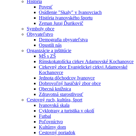
História
Povesť
Osídlenie "Skaly" v Ivanovciach
História ivanovského športu
Zeman Juraj Ďurikovič
Symboly obce
Obyvateľstvo
Demografia obyvateľstva
Opustili nás
Organizácie a inštitúcie
MŠ s ZŠ
Rímskokatolícka cirkev Adamovské Kochanovce
Cirkevný zbor Evanjelickej cirkvi Adamovské
Kochanovce
Jednota dôchodcov Ivanovce
Dobrovoľný hasičský zbor obce
Obecná knižnica
Zdravotná starostlivosť
Cestovný ruch, kultúra, šport
Ivanovská skala
Cyklotrasy a turistika v okolí
Futbal
Poľovníctvo
Kultúrny dom
Cestovný poriadok