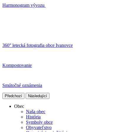
Harmonogram vývozu
360° letecká fotografia obce Ivanovce
Kompostovanie
Smútočné oznámenia
Předchozí
Následující
Obec
Naša obec
História
Symboly obce
Obyvateľstvo