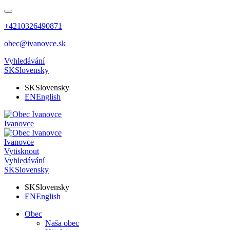
+4210326490871
obec@ivanovce.sk
Vyhledávání
SK
Slovensky
SK
Slovensky
EN
English
Ivanovce
Ivanovce
Vytisknout
Vyhledávání
SK
Slovensky
SK
Slovensky
EN
English
Obec
Naša obec