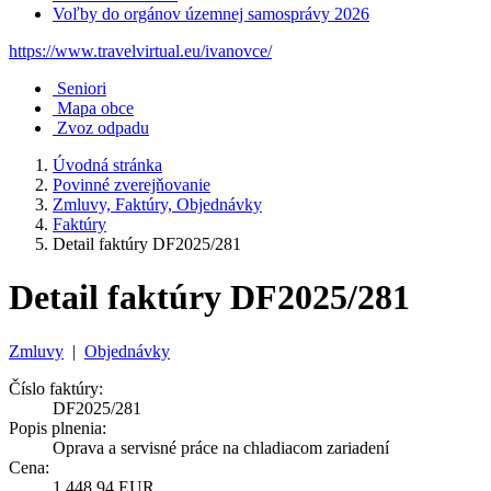
Voľby do orgánov územnej samosprávy 2026
https://www.travelvirtual.eu/ivanovce/
Seniori
Mapa obce
Zvoz odpadu
Úvodná stránka
Povinné zverejňovanie
Zmluvy, Faktúry, Objednávky
Faktúry
Detail faktúry DF2025/281
Detail faktúry DF2025/281
Zmluvy
|
Objednávky
Číslo faktúry:
DF2025/281
Popis plnenia:
Oprava a servisné práce na chladiacom zariadení
Cena:
1 448,94 EUR