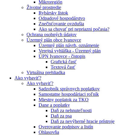
Mikroregión
Životné prostredie
Rybársky lístok
Odpadové hospodárstvo
Znečisťovanie ovzdušia
Ako sa chovať pri nepriazni počasia?
Ochrana osobných údajov
Územný plán obce Ivanovce
Územný plán návrh, oznámenie
Verejná vyhláška - Územný plán
ÚPN Ivanovce - čistopis
Grafická časť
Textová časť
Virtuálna prehliadka
Ako vybaviť?
Ako vybaviť?
Sadzobník správnych poplatkov
Samostatne hospodáriaci roľník
Miestny poplatok za TKO
Dane a poplatky
Daň za nehnuteľnosti
Daň za psa
Daň za nevýherné hracie prístroje
Overovanie podpisov a listín
Ohlasovňa