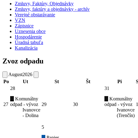
Zmluvy, Faktúry, Objednávky
Zmluvy, faktúry a objednávky - archív
Verejné obstarávanie
VZN
Zápisnice
Uznesenia obce
Hospodárenie
Úradná tabuľa
Kanalizácia
Zvoz odpadu
August
2026
Po
Ut
St
Št
Pi
28
31
Komunálny
Komunálny
27
odpad - vývoz
29
30
odpad - vývoz
Ivanovce
Ivanovce
- Dolina
(Trenčín)
5
Papier -