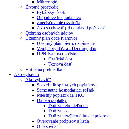
Mikroregión
Životné prostredie
Rybársky lístok
Odpadové hospodárstvo
Znečisťovanie ovzdušia
Ako sa chovať pri nepriazni počasia?
Ochrana osobných údajov
Územný plán obce Ivanovce
Územný plán návrh, oznámenie
Verejná vyhláška - Územný plán
ÚPN Ivanovce - čistopis
Grafická časť
Textová časť
Virtuálna prehliadka
Ako vybaviť?
Ako vybaviť?
Sadzobník správnych poplatkov
Samostatne hospodáriaci roľník
Miestny poplatok za TKO
Dane a poplatky
Daň za nehnuteľnosti
Daň za psa
Daň za nevýherné hracie prístroje
Overovanie podpisov a listín
Ohlasovňa