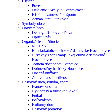
História
Povesť
Osídlenie "Skaly" v Ivanovciach
História ivanovského športu
Zeman Juraj Ďurikovič
Symboly obce
Obyvateľstvo
Demografia obyvateľstva
Opustili nás
Organizácie a inštitúcie
MŠ s ZŠ
Rímskokatolícka cirkev Adamovské Kochanovce
Cirkevný zbor Evanjelickej cirkvi Adamovské
Kochanovce
Jednota dôchodcov Ivanovce
Dobrovoľný hasičský zbor obce
Obecná knižnica
Zdravotná starostlivosť
Cestovný ruch, kultúra, šport
Ivanovská skala
Cyklotrasy a turistika v okolí
Futbal
Poľovníctvo
Kultúrny dom
Cestovný poriadok