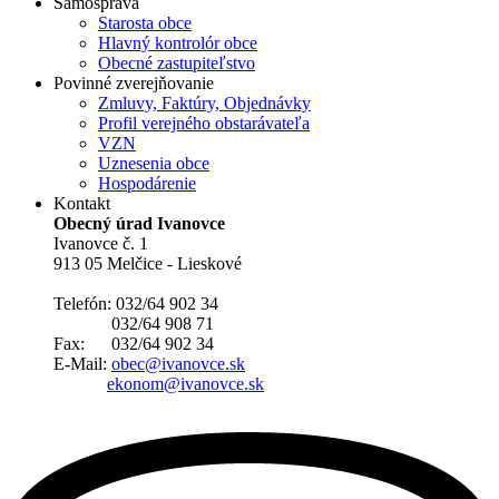
Samospráva
Starosta obce
Hlavný kontrolór obce
Obecné zastupiteľstvo
Povinné zverejňovanie
Zmluvy, Faktúry, Objednávky
Profil verejného obstarávateľa
VZN
Uznesenia obce
Hospodárenie
Kontakt
Obecný úrad Ivanovce
Ivanovce č. 1
913 05 Melčice - Lieskové
Telefón: 032/64 902 34
032/64 908 71
Fax: 032/64 902 34
E-Mail:
obec@ivanovce.sk
ekonom@ivanovce.sk