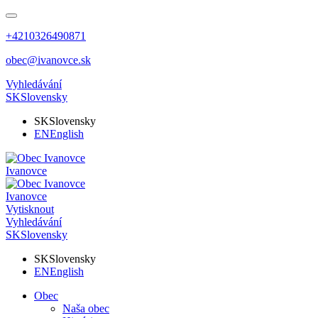
+4210326490871
obec@ivanovce.sk
Vyhledávání
SK
Slovensky
SK
Slovensky
EN
English
Ivanovce
Ivanovce
Vytisknout
Vyhledávání
SK
Slovensky
SK
Slovensky
EN
English
Obec
Naša obec