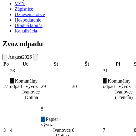
VZN
Zápisnice
Uznesenia obce
Hospodárenie
Úradná tabuľa
Kanalizácia
Zvoz odpadu
August
2026
Po
Ut
St
Št
Pi
28
31
Komunálny
Komunálny
27
odpad - vývoz
29
30
odpad - vývoz
Ivanovce
Ivanovce
- Dolina
(Trenčín)
5
Papier -
vývoz
3
4
Ivanovce
6
7
- Dolina,