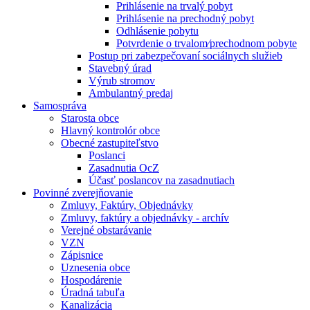
Prihlásenie na trvalý pobyt
Prihlásenie na prechodný pobyt
Odhlásenie pobytu
Potvrdenie o trvalom⁄prechodnom pobyte
Postup pri zabezpečovaní sociálnych služieb
Stavebný úrad
Výrub stromov
Ambulantný predaj
Samospráva
Starosta obce
Hlavný kontrolór obce
Obecné zastupiteľstvo
Poslanci
Zasadnutia OcZ
Účasť poslancov na zasadnutiach
Povinné zverejňovanie
Zmluvy, Faktúry, Objednávky
Zmluvy, faktúry a objednávky - archív
Verejné obstarávanie
VZN
Zápisnice
Uznesenia obce
Hospodárenie
Úradná tabuľa
Kanalizácia