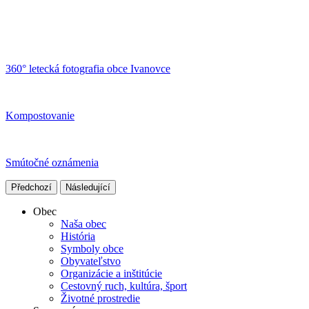
360° letecká fotografia obce Ivanovce
Kompostovanie
Smútočné oznámenia
Předchozí
Následující
Obec
Naša obec
História
Symboly obce
Obyvateľstvo
Organizácie a inštitúcie
Cestovný ruch, kultúra, šport
Životné prostredie