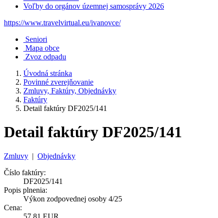
Voľby do orgánov územnej samosprávy 2026
https://www.travelvirtual.eu/ivanovce/
Seniori
Mapa obce
Zvoz odpadu
Úvodná stránka
Povinné zverejňovanie
Zmluvy, Faktúry, Objednávky
Faktúry
Detail faktúry DF2025/141
Detail faktúry DF2025/141
Zmluvy
|
Objednávky
Číslo faktúry:
DF2025/141
Popis plnenia:
Výkon zodpovednej osoby 4/25
Cena:
57,81 EUR